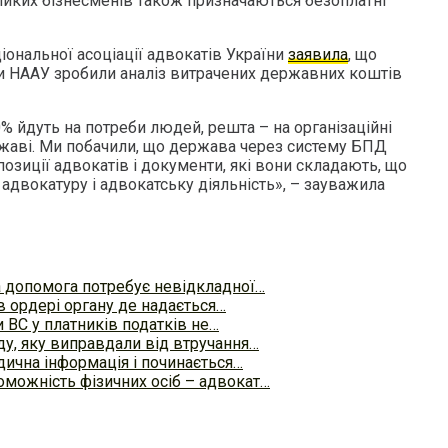
иких бізнесменів також призначаються безоплатні
ціональної асоціації адвокатів України
заявила
, що
ти НААУ зробили аналіз витрачених державних коштів
 йдуть на потреби людей, решта – на організаційні
ержаві. Ми побачили, що держава через систему БПД
позиції адвокатів і документи, які вони складають, що
адвокатуру і адвокатську діяльність», – зауважила
 допомога потребує невідкладної…
в ордері органу де надається…
 ВС у платників податків не…
ду, яку виправдали від втручання…
дична інформація і починається…
можність фізичних осіб – адвокат…