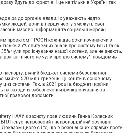
дразу йдуть до юристів. І це не тільки в Україні, так
едовіра до органів влади. Їх уважають надто
умку людей, вони в першу чергу зможуть свої
асоби масової інформації та соціальні мережі.
ним проектом ПРООН кожні два роки починаючи з
ік тільки 25% опитуваних знали про систему БПД та як
35% чули про існування нашої системи, але не знають,
ші взагалі нічого не чули про цю систему”, повідомив
 паспорту, річний бюджет системи безоплатної
є майже 570 млн. гривень. Ці кошти в основному
 цієї системи. Так, в 2021 році в бюджеті країни
ь на заходи із забезпечення функціонування та
тної правової допомоги.
ітету НААУ з захисту прав людини Ганна Колесник
 БПЛ існує непрозорий і непропорційний розподіл
Доказом цього є і те, що в резонансних справах проти