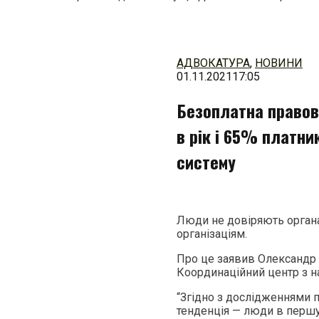
Перейти
до
змісту
АДВОКАТУРА
,
НОВИНИ
01.11.2021
17:05
Безоплатна правов
в рік і 65% платни
систему
Люди не довіряють орган
організаціям.
Про це заявив Олександр
Координаційний центр з 
“Згідно з дослідженнями п
тенденція — люди в першу