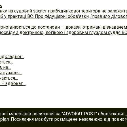
ь
ку на судовий захист прибудинкової території не залежит
б у практиці ВC. Про фідуціарні обов’язки, “правило ділов
прирівнюється до постанови — докази, отримані дізнавач
досвіду з доктриною, логікою і здоровим глуздом суддя В
відкладної…
ється…
в не…
втручання…
нається…
 – адвокат…
анні матеріалів посилання на "ADVOKAT POST" обов'язкове.
іал. Посилання має бути розміщене незалежно від повного