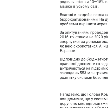
родичів, і тільки 10—15% ві
майже в усьому світі.
Взагалі в людей є певна н
бюрократизованими. На д
проблеми вирішити через з
За опитуванням, проведе
2016-го, станом на 2020 р
звернутися за допомогою, 
як нею скористатися. А ін
Баранов.
Відповідно до бюджетного
правової допомоги склада
витрачаються на підтримку
закладень 553 млн гривен
розвитку системи безопла
Нагадаємо, що Голова Ком
повідомляла, що у системі
доручень між адвокатами. 