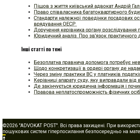
Пішов з життя київський адвокат Андрій Гал
Право співвласника багатоквартирного будин
Стандарти належної поведінки посадових осі
врядування ОЕСР
Доручення керівника органу розслідування 
Юридичний аналіз. Про зв’язок практичного 
Інші статті по темі
Безоплатна правнича допомога потребує не
Щодо конкретизації в ордері органу де нада
Через зміну практики ВС у платників податкі
Керівниці апарату суду, яку виправдали від 
Де закінчується юридична інформація і почи
Правова неплатоспроможність фізичних осіб
©2026 "ADVOKAT POST". Всі права захищені. При використ
пошукових систем гіперпосилання безпосередньо на матер