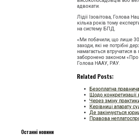
високопосадовців або вел
адвокати.
Лідії Ізовітова, Голова На
кілька років тому експер
на систему БПД.
«Ми побачили, що лише 30%
заходи, які не потрібні д
намагається втручатися в 
заборонено законом «Про 
Голова НААУ, РАУ.
Related Posts:
Безоплатна правнича
Щодо конкретизації 
Через зміну практики
Керівниці апарату су
Де закінчується юри
Правова неплатоспро
Останні новини