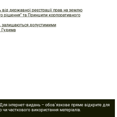
ь від державної реєстрації прав на землю
ого рішення” та Принципи корпоративного
ем, залишаються допустимими
С Гудима
 Для інтернет-видань – обов`язкове пряме відкрите для
 чи часткового використання матеріалів.