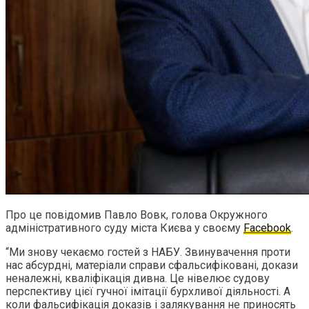
Про це повідомив Павло Вовк, голова Окружного
адміністративного суду міста Києва у своєму
Facebook
.
“Ми знову чекаємо гостей з НАБУ. Звинувачення проти
нас абсурдні, матеріали справи сфальсифіковані, докази
неналежні, кваліфікація дивна. Це нівелює судову
перспективу цієї гучної імітації бурхливої ​​діяльності. А
коли фальсифікація доказів і залякування не приносять