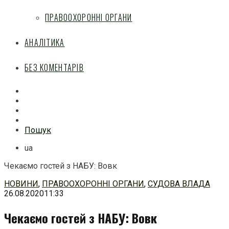
ПРАВООХОРОННІ ОРГАНИ
АНАЛІТИКА
БЕЗ КОМЕНТАРІВ
Facebook
Mail
Telegram
Feed
Пошук
ua
Чекаємо гостей з НАБУ: Вовк
Перейти
НОВИНИ
,
ПРАВООХОРОННІ ОРГАНИ
,
СУДОВА ВЛАДА
до
26.08.2020
11:33
змісту
Чекаємо гостей з НАБУ: Вовк