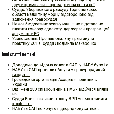
друге кримінальне провадження проти неї
Суддю Зборівського райсуду Тернопільської
області Валентину Чорну відсторонено від
здійснення правосуддя
Немає бюджетних асигнувань — не підстава не
платити гонорар адвокату: держорган програв цей
аргумент у ВС
Усиновлення. Про національну практику та
практику ЄСПЛ суддя Людмила Макаренко
Інші статті по темі
Доводимо до відома колег в САП: у НАБУ було і є…
НАБУ та САП провели обшуки у прокурора, який
входить…
Громадська організація Асоціація правників
України…
Від імені 280 співробітників НАБУ відбувся вплив
на…
Суддя Вовк закликав голову ВРП унеможливити
конфлікт…
НАБУ та САП не хочуть підпорядковуватись…