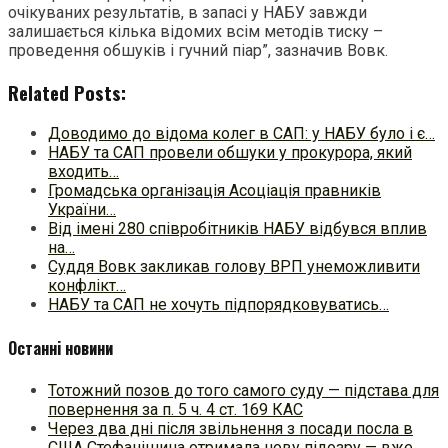
очікуваних результатів, в запасі у НАБУ завжди
залишається кілька відомих всім методів тиску –
проведення обшуків і гучний піар”, зазначив Вовк.
Related Posts:
Доводимо до відома колег в САП: у НАБУ було і є…
НАБУ та САП провели обшуки у прокурора, який
входить…
Громадська організація Асоціація правників
України…
Від імені 280 співробітників НАБУ відбувся вплив
на…
Суддя Вовк закликав голову ВРП унеможливити
конфлікт…
НАБУ та САП не хочуть підпорядковуватись…
Останні новини
Тотожний позов до того самого суду — підстава для
повернення за п. 5 ч. 4 ст. 169 КАС
Через два дні після звільнення з посади посла в
США Стефанішина отримала нову підозру — вже