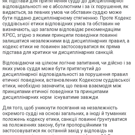
як підстави для притягнення судді до дисциплінарної
відповідальності не є абсолютним і за їх порушення, як
видається, за певних умов чи обставин суддю може
бути піддано дисциплінарному стягненню. Проте Кодекс
суддівської етики відповідних умов та обставин не
визначають, що загалом відповідає рекомендаціям
КРЄС, згідно з якими принципи поведінки повинні
залишатися незалежними від дисциплінарних правил, а
кодекс етики не повинен застосовуватися як пряма
підстава для критики чи дисциплінарних санкцій.
Відповідаючи на цілком логічне запитання, чи дійсно і за
яких умов суддя може бути притягнутий до
дисциплінарної відповідальності за порушення правил
етичної поведінки, встановлених Кодексом суддівської
етики, необхідно зазначити, що певна взаємодія між
принципами етичної поведінки та принципами
дисциплінарних норм існуватиме завжди.
Для того, щоб уникнути посягання на незалежність
окремого судді на основі загальних, а іноді й туманних
положень кодексу етики, санкції повинні ґрунтуватися
на положеннях закону, бути пропорційними та
застосовуватися як останній захід у відповідь на