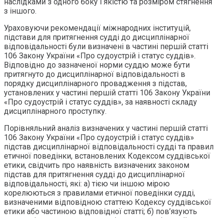
наслідками з одного боку і якістю та розміром стягнення
з іншого.
Ураховуючи рекомендації міжнародних інституцій,
підстави для притягнення судді до дисциплінарної
відповідальності були визначені в частині першій статті
106 Закону України «Про судоустрій і статус суддів».
Відповідно до зазначеної норми суддю може бути
притягнуто до дисциплінарної відповідальності в
порядку дисциплінарного провадження з підстав,
установлених у частині першій статті 106 Закону України
«Про судоустрій і статус суддів», за наявності складу
дисциплінарного проступку.
Порівняльний аналіз визначених у частині першій статті
106 Закону України «Про судоустрій і статус суддів»
підстав дисциплінарної відповідальності судді та правил
етичної поведінки, встановлених Кодексом суддівської
етики, свідчить про наявність визначених законом
підстав для притягнення судді до дисциплінарної
відповідальності, які: а) тією чи іншою мірою
корелюються з правилами етичної поведінки судді,
визначеними відповідною статтею Кодексу суддівської
етики або частиною відповідної статті; б) пов’язують