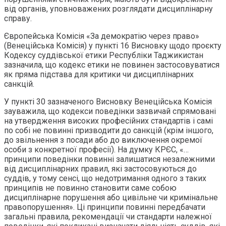
від органів, уповноважених розглядати дисциплінарну
справу.
Європейська Комісія «За демократію через право»
(Венеційська Комісія) у пункті 16 Висновку щодо проєкту
Кодексу суддівської етики Республіки Таджикистан
зазначила, що кодекс етики не повинен застосовуватися
як пряма підстава для критики чи дисциплінарних
санкцій.
У пункті 30 зазначеного Висновку Венеційська Комісія
зауважила, що кодекси поведінки зазвичай спрямовані
на утвердження високих професійних стандартів і самі
по собі не повинні призводити до санкцій (крім іншого,
до звільнення з посади або до виключення окремої
особи з конкретної професії). На думку КРЄС, «…
принципи поведінки повинні залишатися незалежними
від дисциплінарних правил, які застосовуються до
суддів, у тому сенсі, що недотримання одного з таких
принципів не повинно становити саме собою
дисциплінарне порушення або цивільне чи кримінальне
правопорушення». Ці принципи повинні передбачати
загальні правила, рекомендації чи стандарти належної