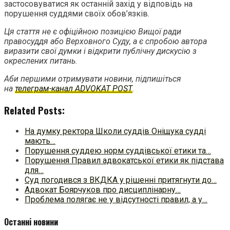
застосовуватися як останній захід у відповідь на
порушення суддями своїх обов’язків.
Ця стаття не є офіційною позицією Вищої ради
правосуддя
або Верховного Суду, а є спробою автора
виразити свої думки
і відкрити публічну дискусію з
окреслених питань
.
Аби першими отримувати новини, підпишіться
на
телеграм-канал ADVOKAT POST
.
Related Posts:
На думку ректора Школи суддів Оніщука судді
мають…
Порушення суддею норм суддівської етики та…
Порушення Правил адвокатської етики як підстава
для…
Суд погодився з ВКДКА у рішенні притягнути до…
Адвокат Боярчуков про дисциплінарну…
Проблема полягає не у відсутності правил, а у…
Останні новини