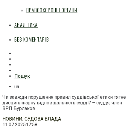
ПРАВООХОРОННІ ОРГАНИ
АНАЛІТИКА
БЕЗ КОМЕНТАРІВ
Facebook
Mail
Telegram
Feed
Пошук
ua
Чи завжди порушення правил суддівської етики тягне
дисциплінарну відповідальність судді? – суддя, член
ВРП Бурлаков
Перейти
НОВИНИ
,
СУДОВА ВЛАДА
до
11.07.2025
17:58
змісту