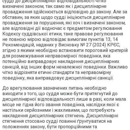
судді до дисциплінарної відповідальності чітко
визначені законом, так само як і дисциплінарне
провадження здійснюється відповідно до закону. Але за
обставин, за яких щодо судді ініціюється дисциплінарне
провадження за порушення, які хоч і визначені законом,
але відповідні дії водночас є предметом регулювання
Кодексу суддівської етики, таке правове регулювання
не повною мірою відповідає вимогам пунктів 13, 14
Рекомендацій, наданих у Висновку № 27 (2024) КРЄС,
згідно з якими необхідно встановити пороговий критерій
для розмежування неправомірної поведінки, яка
потенційно виправдовує накладення дисциплінарних
санкцій, від інших форм неналежної поведінки. Важливо
чітко відрізняти етичні стандарти та неправомірну
поведінку, яка виправдовує дисциплінарні санкції.
До врегулювання зазначених питань необхідно
виходити з того, що суддя може бути притягнутий до
дисциплінарної відповідальності лише в разі, коли мала
місце не гідна його звання поведінка, наслідки якої є
настільки серйозними і жахливими, що потребують
накладення дисциплінарних стягнень. Дисциплінарні
стягнення стосовно судді повинні ґрунтуватися на
положеннях закону, бути пропорційними та