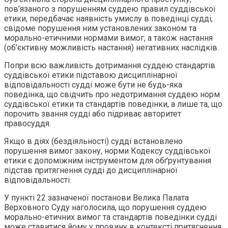
пов’язаного з порушенням суддею правил суддівської
етики, передбачає наявність умислу в поведінці судді,
свідоме порушення ним установлених законом та
морально-етичними нормами вимог, а також настання
(об’єктивну можливість настання) негативних наслідків.
Попри всю важливість дотримання суддею стандартів
суддівської етики підставою дисциплінарної
відповідальності судді може бути не будь-яка
поведінка, що свідчить про недотримання суддею норм
суддівської етики та стандартів поведінки, а лише та, що
порочить звання судді або підриває авторитет
правосуддя.
Якщо в діях (бездіяльності) судді встановлено
порушення вимог закону, норми Кодексу суддівської
етики є допоміжним інструментом для обґрунтування
підстав притягнення судді до дисциплінарної
відповідальності.
У пункті 22 зазначеної постанови Велика Палата
Верховного Суду наголосила, що порушення суддею
морально-етичних вимог та стандартів поведінки судді
може ставитися йому у провину в контексті притягнення