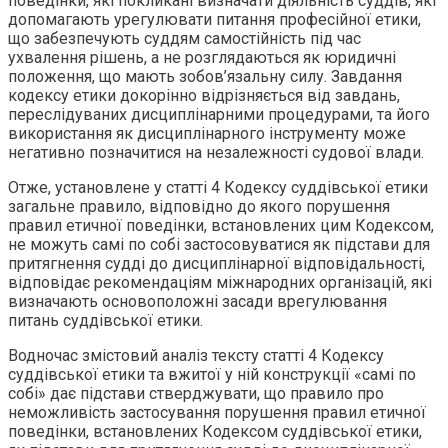
поведінки, які покликані визначати діяльність суддів, які
допомагають урегулювати питання професійної етики,
що забезпечують суддям самостійність під час
ухвалення рішень, а не розглядаються як юридичні
положення, що мають зобов’язальну силу. Завдання
кодексу етики докорінно відрізняється від завдань,
переслідуваних дисциплінарними процедурами, та його
використання як дисциплінарного інструменту може
негативно позначитися на незалежності судової влади.
Отже, установлене у статті 4 Кодексу суддівської етики
загальне правило, відповідно до якого порушення
правил етичної поведінки, встановлених цим Кодексом,
не можуть самі по собі застосовуватися як підстави для
притягнення судді до дисциплінарної відповідальності,
відповідає рекомендаціям міжнародних організацій, які
визначають основоположні засади врегулювання
питань суддівської етики.
Водночас змістовий аналіз тексту статті 4 Кодексу
суддівської етики та вжитої у ній конструкції «самі по
собі» дає підстави стверджувати, що правило про
неможливість застосування порушення правил етичної
поведінки, встановлених Кодексом суддівської етики,