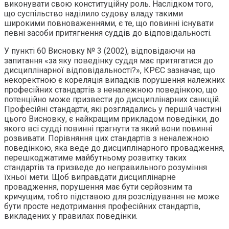
виконувати свою конституційну роль. Наслідком того,
що суспільство наділило судову владу такими
широкими повноваженнями, є те, що повинні існувати
певні засоби притягнення суддів до відповідальності.
У пункті 60 Висновку № 3 (2002), відповідаючи на
запитання «за яку поведінку суддя має притягатися до
дисциплінарної відповідальності?», КРЄС зазначає, що
некоректною є кореляція випадків порушення належних
професійних стандартів з неналежною поведінкою, що
потенційно може призвести до дисциплінарних санкцій.
Професійні стандарти, які розглядались у першій частині
цього Висновку, є найкращим прикладом поведінки, до
якого всі судді повинні прагнути та який вони повинні
розвивати. Порівняння цих стандартів з неналежною
поведінкою, яка веде до дисциплінарного провадження,
перешкоджатиме майбутньому розвитку таких
стандартів та призведе до неправильного розуміння
їхньої мети. Щоб виправдати дисциплінарне
провадження, порушення має бути серйозним та
кричущим, тобто підставою для розслідування не може
бути просте недотримання професійних стандартів,
викладених у правилах поведінки.