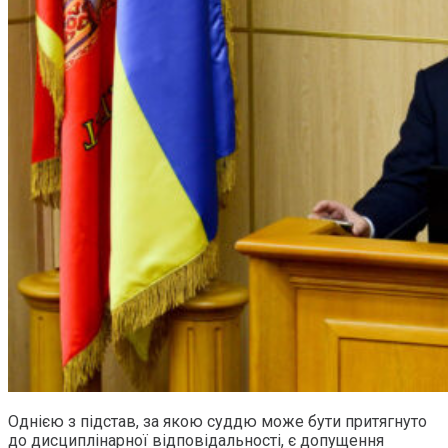
Однією з підстав, за якою суддю може бути притягнуто
до дисциплінарної відповідальності, є допущення