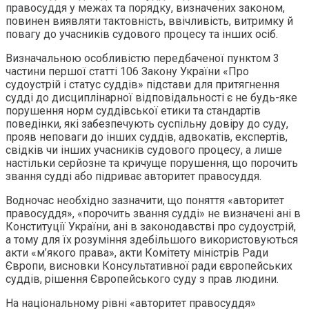
правосуддя у межах та порядку, визначених законом,
повинен виявляти тактовність, ввічливість, витримку й
повагу до учасників судового процесу та інших осіб.
Визначальною особливістю передбаченої пунктом 3
частини першої статті 106 Закону України «Про
судоустрій і статус суддів» підстави для притягнення
судді до дисциплінарної відповідальності є не будь-яке
порушення норм суддівської етики та стандартів
поведінки, які забезпечують суспільну довіру до суду,
прояв неповаги до інших суддів, адвокатів, експертів,
свідків чи інших учасників судового процесу, а лише
настільки серйозне та кричуще порушення, що порочить
звання судді або підриває авторитет правосуддя.
Водночас необхідно зазначити, що поняття «авторитет
правосуддя», «порочить звання судді» не визначені ані в
Конституції України, ані в законодавстві про судоустрій,
а тому для їх розуміння здебільшого використовуються
акти «м’якого права», акти Комітету міністрів Ради
Європи, висновки Консультативної ради європейських
суддів, рішення Європейського суду з прав людини.
На національному рівні «авторитет правосуддя»