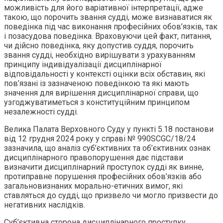
можливість для його варіативної інтерпретації, адже
такою, що порочить звання судді, може визнаватися як
поведінка під час виконання професійних обов’язків, так
і позасудова поведінка. Враховуючи цей факт, питання,
чи дійсно поведінка, яку допустив суддя, порочить
звання судді, необхідно вирішувати з урахуванням
принципу індивідуалізації дисциплінарної
відповідальності у контексті оцінки всіх обставин, які
пов’язані із зазначеною поведінкою та які мають
значення для вирішення дисциплінарної справи, що
узгоджуватиметься з конституційним принципом
незалежності судді.
Велика Палата Верховного Суду у пункті 5.18 постанови
від 12 грудня 2024 року у справі № 990SCGC/18/24
зазначила, що аналіз суб’єктивних та об’єктивних ознак
дисциплінарного правопорушення дає підстави
визначити дисциплінарний проступок судді як винне,
протиправне порушення професійних обов’язків або
загальновизнаних морально-етичних вимог, які
ставляться до судді, що призвело чи могло призвести до
негативних наслідків.
Суб’єктивна сторона дисциплінарного проступку,