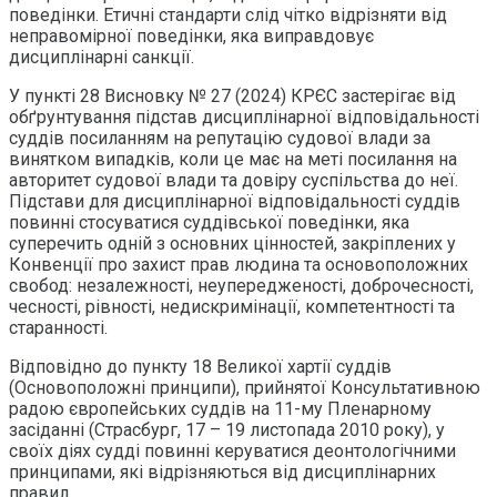
поведінки. Етичні стандарти слід чітко відрізняти від
неправомірної поведінки, яка виправдовує
дисциплінарні санкції.
У пункті 28 Висновку № 27 (2024) КРЄС застерігає від
обґрунтування підстав дисциплінарної відповідальності
суддів посиланням на репутацію судової влади за
винятком випадків, коли це має на меті посилання на
авторитет судової влади та довіру суспільства до неї.
Підстави для дисциплінарної відповідальності суддів
повинні стосуватися суддівської поведінки, яка
суперечить одній з основних цінностей, закріплених у
Конвенції про захист прав людина та основоположних
свобод: незалежності, неупередженості, доброчесності,
чесності, рівності, недискримінації, компетентності та
старанності.
Відповідно до пункту 18 Великої хартії суддів
(Основоположні принципи), прийнятої Консультативною
радою європейських суддів на 11-му Пленарному
засіданні (Страсбург, 17 – 19 листопада 2010 року), у
своїх діях судді повинні керуватися деонтологічними
принципами, які відрізняються від дисциплінарних
правил.