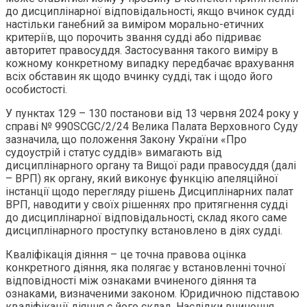
до дисциплінарної відповідальності, якщо вчинок судді
настільки ганебний за виміром морально-етичних
критеріїв, що порочить звання судді або підриває
авторитет правосуддя. Застосування такого виміру в
кожному конкретному випадку передбачає врахування
всіх обставин як щодо вчинку судді, так і щодо його
особистості.
У пунктах 129 – 130 постанови від 13 червня 2024 року у
справі № 990SCGC/2/24 Велика Палата Верховного Суду
зазначила, що положення Закону України «Про
судоустрій і статус суддів» вимагають від
дисциплінарного органу та Вищої ради правосуддя (далі
– ВРП) як органу, який виконує функцію апеляційної
інстанції щодо перегляду рішень Дисциплінарних палат
ВРП, наводити у своїх рішеннях про притягнення судді
до дисциплінарної відповідальності, склад якого саме
дисциплінарного проступку встановлено в діях судді.
Кваліфікація діяння – це точна правова оцінка
конкретного діяння, яка полягає у встановленні точної
відповідності між ознаками вчиненого діяння та
ознаками, визначеними законом. Юридичною підставою
кваліфікації діяння є його склад. Наслідки вчинення