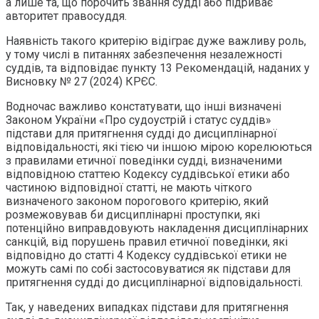
а лише та, що порочить звання судді або підриває
авторитет правосуддя.
Наявність такого критерію відіграє дуже важливу роль,
у тому числі в питаннях забезпечення незалежності
суддів, та відповідає пункту 13 Рекомендацій, наданих у
Висновку № 27 (2024) КРЄС.
Водночас важливо констатувати, що інші визначені
Законом України «Про судоустрій і статус суддів»
підстави для притягнення судді до дисциплінарної
відповідальності, які тією чи іншою мірою корелюються
з правилами етичної поведінки судді, визначеними
відповідною статтею Кодексу суддівської етики або
частиною відповідної статті, не мають чіткого
визначеного законом порогового критерію, який
розмежовував би дисциплінарні проступки, які
потенційно виправдовують накладення дисциплінарних
санкцій, від порушень правил етичної поведінки, які
відповідно до статті 4 Кодексу суддівської етики не
можуть самі по собі застосовуватися як підстави для
притягнення судді до дисциплінарної відповідальності.
Так, у наведених випадках підстави для притягнення