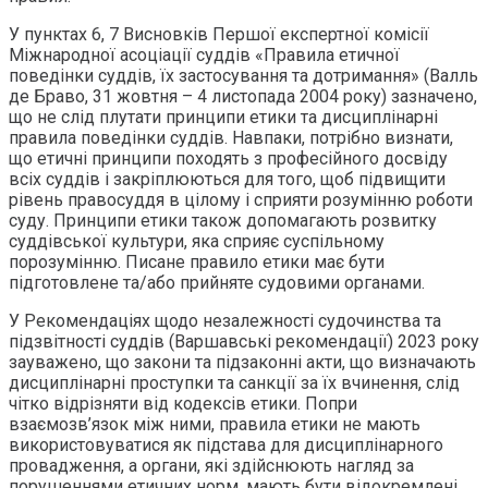
У пунктах 6, 7 Висновків Першої експертної комісії
Міжнародної асоціації суддів «Правила етичної
поведінки суддів, їх застосування та дотримання» (Валль
де Браво, 31 жовтня – 4 листопада 2004 року) зазначено,
що не слід плутати принципи етики та дисциплінарні
правила поведінки суддів. Навпаки, потрібно визнати,
що етичні принципи походять з професійного досвіду
всіх суддів і закріплюються для того, щоб підвищити
рівень правосуддя в цілому і сприяти розумінню роботи
суду. Принципи етики також допомагають розвитку
суддівської культури, яка сприяє суспільному
порозумінню. Писане правило етики має бути
підготовлене та/або прийняте судовими органами.
У Рекомендаціях щодо незалежності судочинства та
підзвітності суддів (Варшавські рекомендації) 2023 року
зауважено, що закони та підзаконні акти, що визначають
дисциплінарні проступки та санкції за їх вчинення, слід
чітко відрізняти від кодексів етики. Попри
взаємозв’язок між ними, правила етики не мають
використовуватися як підстава для дисциплінарного
провадження, а органи, які здійснюють нагляд за
порушеннями етичних норм, мають бути відокремлені