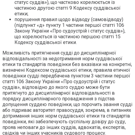
статус суддів»), що частково корелюється із
частиною другою статті 9 Кодексу суддівської
етики;
порушення правил щодо відводу (самовідводу)
(підпункт «д» пункту 1 частини першої статті 106
Закону України «Про судоустрій і статус суддів»),
що корелюється із частиною першою статті 15
Кодексу суддівської етики.
Можливість притягнення судді до дисциплінарної
відповідальності за недотримання норм суддівської
етики та стандартів поведінки без вказівки на конкретні,
визначені Кодексом суддівської етики, правила етичної
поведінки судді передбачена пунктом 3 частини першої
статті 106 Закону України «Про судоустрій і статус
суддів», відповідно до якого суддю може бути
притягнуто до дисциплінарної відповідальності в
порядку дисциплінарного провадження з підстав
допущення суддею поведінки, що порочить звання судді
або підриває авторитет правосуддя, зокрема, в питаннях
дотримання інших норм суддівської етики та стандартів
поведінки, які забезпечують суспільну довіру до суду,
прояв неповаги до інших суддів, адвокатів, експертів,
свідків чи інших учасників судового процесу.