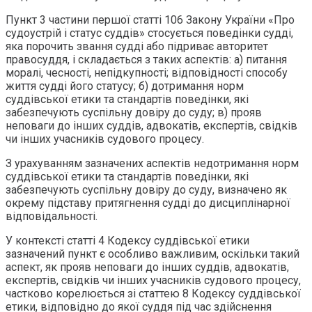
Пункт 3 частини першої статті 106 Закону України «Про
судоустрій і статус суддів» стосується поведінки судді,
яка порочить звання судді або підриває авторитет
правосуддя, і складається з таких аспектів: а) питання
моралі, чесності, непідкупності; відповідності способу
життя судді його статусу; б) дотримання норм
суддівської етики та стандартів поведінки, які
забезпечують суспільну довіру до суду; в) прояв
неповаги до інших суддів, адвокатів, експертів, свідків
чи інших учасників судового процесу.
З урахуванням зазначених аспектів недотримання норм
суддівської етики та стандартів поведінки, які
забезпечують суспільну довіру до суду, визначено як
окрему підставу притягнення судді до дисциплінарної
відповідальності.
У контексті статті 4 Кодексу суддівської етики
зазначений пункт є особливо важливим, оскільки такий
аспект, як прояв неповаги до інших суддів, адвокатів,
експертів, свідків чи інших учасників судового процесу,
частково корелюється зі статтею 8 Кодексу суддівської
етики, відповідно до якої суддя під час здійснення