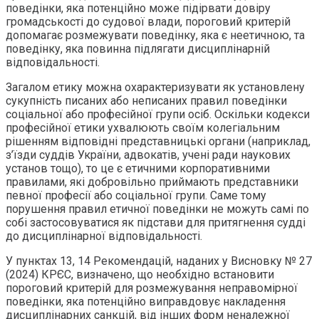
поведінки, яка потенційно може підірвати довіру
громадськості до судової влади, пороговий критерій
допомагає розмежувати поведінку, яка є неетичною, та
поведінку, яка повинна підлягати дисциплінарній
відповідальності.
Загалом етику можна охарактеризувати як установлену
сукупність писаних або неписаних правил поведінки
соціальної або професійної групи осіб. Оскільки кодекси
професійної етики ухвалюють своїм колегіальним
рішенням відповідні представницькі органи (наприклад,
з’їзди суддів України, адвокатів, учені ради наукових
установ тощо), то це є етичними корпоративними
правилами, які добровільно приймають представники
певної професії або соціальної групи. Саме тому
порушення правил етичної поведінки не можуть самі по
собі застосовуватися як підстави для притягнення судді
до дисциплінарної відповідальності.
У пунктах 13, 14 Рекомендацій, наданих у Висновку № 27
(2024) КРЄС, визначено, що необхідно встановити
пороговий критерій для розмежування неправомірної
поведінки, яка потенційно виправдовує накладення
дисциплінарних санкцій, від інших форм неналежної