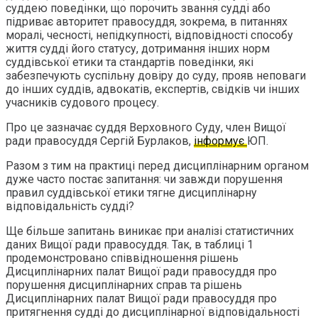
суддею поведінки, що порочить звання судді або
підриває авторитет правосуддя, зокрема, в питаннях
моралі, чесності, непідкупності, відповідності способу
життя судді його статусу, дотримання інших норм
суддівської етики та стандартів поведінки, які
забезпечують суспільну довіру до суду, прояв неповаги
до інших суддів, адвокатів, експертів, свідків чи інших
учасників судового процесу.
Про це зазначає суддя Верховного Суду, член Вищої
ради правосуддя Сергій Бурлаков,
інформує
ЮП.
Разом з тим на практиці перед дисциплінарним органом
дуже часто постає запитання: чи завжди порушення
правил суддівської етики тягне дисциплінарну
відповідальність судді?
Ще більше запитань виникає при аналізі статистичних
даних Вищої ради правосуддя. Так, в таблиці 1
продемонстровано співвідношення рішень
Дисциплінарних палат Вищої ради правосуддя про
порушення дисциплінарних справ та рішень
Дисциплінарних палат Вищої ради правосуддя про
притягнення судді до дисциплінарної відповідальності