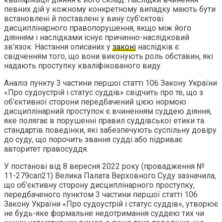
певних дій у кожному конкретному випадку мають бути
встановлені й поставлені у вину суб’єктові
дисциплінарного правопорушення, якщо між його
діянням і наслідками існує причинно-наслідковий
зв’язок. Настання описаних у
законі
наслідків є
свідченням того, що вони виконують роль обставин, які
надають проступку кваліфікованого виду.
Аналіз пункту 3 частини першої статті 106 Закону України
«Про судоустрій і статус суддів» свідчить про те, що з
об’єктивної сторони передбачений цією нормою
дисциплінарний проступок є вчиненням суддею діяння,
яке полягає в порушенні правил суддівської етики та
стандартів поведінки, які забезпечують суспільну довіру
до суду, що порочить звання судді або підриває
авторитет правосуддя.
У постанові від 8 вересня 2022 року (провадження №
11-279сап21) Велика Палата Верховного Суду зазначила,
що об’єктивну сторону дисциплінарного проступку,
передбаченого пунктом 3 частини першої статті 106
Закону України «Про судоустрій і статус суддів», утворює
не будь-яке формальне недотримання суддею тих чи