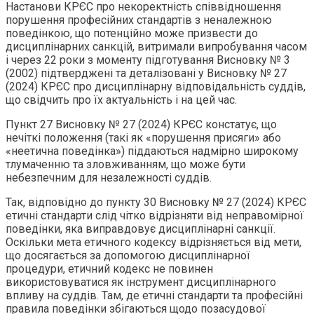
Настанови КРЄС про некоректність співвідношення
порушення професійних стандартів з неналежною
поведінкою, що потенційно може призвести до
дисциплінарних санкцій, витримали випробування часом
і через 22 роки з моменту підготування Висновку № 3
(2002) підтверджені та деталізовані у Висновку № 27
(2024) КРЄС про дисциплінарну відповідальність суддів,
що свідчить про їх актуальність і на цей час.
Пункт 27 Висновку № 27 (2024) КРЄС констатує, що
нечіткі положення (такі як «порушення присяги» або
«неетична поведінка») піддаються надмірно широкому
тлумаченню та зловживанням, що може бути
небезпечним для незалежності суддів.
Так, відповідно до пункту 30 Висновку № 27 (2024) КРЄС
етичні стандарти слід чітко відрізняти від неправомірної
поведінки, яка виправдовує дисциплінарні санкції.
Оскільки мета етичного кодексу відрізняється від мети,
що досягається за допомогою дисциплінарної
процедури, етичний кодекс не повинен
використовуватися як інструмент дисциплінарного
впливу на суддів. Там, де етичні стандарти та професійні
правила поведінки збігаються щодо позасудової