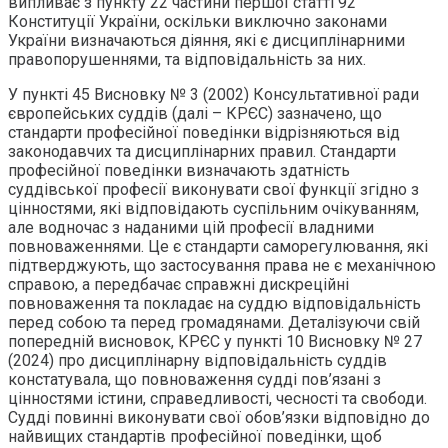
випливає з пункту 22 частини першої статті 92
Конституції України, оскільки виключно законами
України визначаються діяння, які є дисциплінарними
правопорушеннями, та відповідальність за них.
У пункті 45 Висновку № 3 (2002) Консультативної ради
європейських суддів (далі – КРЄС) зазначено, що
стандарти професійної поведінки відрізняються від
законодавчих та дисциплінарних правил. Стандарти
професійної поведінки визначають здатність
суддівської професії виконувати свої функції згідно з
цінностями, які відповідають суспільним очікуванням,
але водночас з наданими цій професії владними
повноваженнями. Це є стандарти саморегулювання, які
підтверджують, що застосування права не є механічною
справою, а передбачає справжні дискреційні
повноваження та покладає на суддю відповідальність
перед собою та перед громадянами. Деталізуючи свій
попередній висновок, КРЄС у пункті 10 Висновку № 27
(2024) про дисциплінарну відповідальність суддів
констатувала, що повноваження судді пов’язані з
цінностями істини, справедливості, чесності та свободи.
Судді повинні виконувати свої обов’язки відповідно до
найвищих стандартів професійної поведінки, щоб