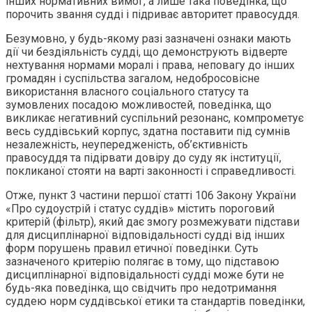
інших нормативних вимог, а лише така поведінка, що
порочить звання судді і підриває авторитет правосуддя.
Безумовно, у будь-якому разі зазначені ознаки мають
дії чи бездіяльність судді, що демонструють відверте
нехтування нормами моралі і права, неповагу до інших
громадян і суспільства загалом, недобросовісне
використання власного соціального статусу та
зумовлених посадою можливостей, поведінка, що
викликає негативний суспільний резонанс, компрометує
весь суддівський корпус, здатна поставити під сумнів
незалежність, неупередженість, об’єктивність
правосуддя та підірвати довіру до суду як інституції,
покликаної стояти на варті законності і справедливості.
Отже, пункт 3 частини першої статті 106 Закону України
«Про судоустрій і статус суддів» містить пороговий
критерій (фільтр), який дає змогу розмежувати підстави
для дисциплінарної відповідальності судді від інших
форм порушень правил етичної поведінки. Суть
зазначеного критерію полягає в тому, що підставою
дисциплінарної відповідальності судді може бути не
будь-яка поведінка, що свідчить про недотримання
суддею норм суддівської етики та стандартів поведінки,