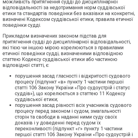
можливість притягнення судді до дисциплінарної
відповідальності за недотримання норм суддівської
етики та стандартів поведінки без вказівки на конкретні,
визначені Кодексом суддівської етики, правила етичної
поведінки судді.
Прикладом визначених законом підстав для
притягнення судді до дисциплінарної відповідальності,
які тією чи іншою мірою корелюються з правилами
етичної поведінки судді, визначеними відповідною
статтею Кодексу суддівської етики або частиною
відповідної статті, є:
порушення засад гласності і відкритості судового
процесу (підпункт «в» пункту 1 частини першої
статті 106 Закону України «Про судоустрій і статус
суддів»), що корелюється з статтею 11 Кодексу
суддівської етики;
порушення засад рівності всіх учасників судового
процесу перед законом і судом, змагальності
сторін та свободи в наданні ними суду своїх
доказів і у доведенні перед судом їх
переконливості (підпункт «г» пункту 1 частини
першої статті 106 Закону України «Про судоустрій і