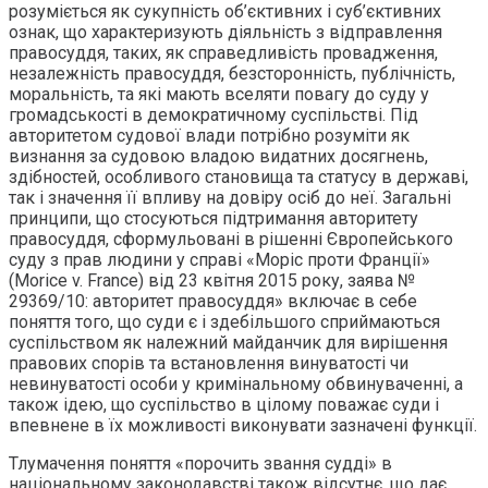
розуміється як сукупність об’єктивних і суб’єктивних
ознак, що характеризують діяльність з відправлення
правосуддя, таких, як справедливість провадження,
незалежність правосуддя, безсторонність, публічність,
моральність, та які мають вселяти повагу до суду у
громадськості в демократичному суспільстві. Під
авторитетом судової влади потрібно розуміти як
визнання за судовою владою видатних досягнень,
здібностей, особливого становища та статусу в державі,
так і значення її впливу на довіру осіб до неї. Загальні
принципи, що стосуються підтримання авторитету
правосуддя, сформульовані в рішенні Європейського
суду з прав людини у справі «Моріс проти Франції»
(Morice v. France) від 23 квітня 2015 року, заява №
29369/10: авторитет правосуддя» включає в себе
поняття того, що суди є і здебільшого сприймаються
суспільством як належний майданчик для вирішення
правових спорів та встановлення винуватості чи
невинуватості особи у кримінальному обвинуваченні, а
також ідею, що суспільство в цілому поважає суди і
впевнене в їх можливості виконувати зазначені функції.
Тлумачення поняття «порочить звання судді» в
національному законодавстві також відсутнє, що дає