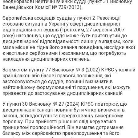
неодноразові неетичні вчинки судді (пункт 31 Висновку
Венеційської Комісії № 739/2013).
Європейська асоціація суддів у пункті 2 Резолюції
стосовно ситуації в Україні у сфері дисциплінарної
відповідальності суддів (Тронхейм, 27 вересня 2007
року) наголошує, що суддя може бути притягнутий до
дисциплінарної відповідальності лише у випадках, коли
мала місце не гідна його звання поведінка, наслідки якої
є настільки серйозними і жахливими, що потребують
накладення дисциплінарних стягнень.
За змістом пункту 77 Висновку № 3 (2002) КРЄС у кожній
країні закон або базові правові положення, які
застосовуються до суддів, повинні визначати в
найточнішому формулюванні ті порушення, які можуть
призвести до застосування дисциплінарних санкцій.
У пункті 30 Висновку № 27 (2024) КРЄС повторює, що
дисциплінарні санкції повинні бути чітко визначені в
законі, легкодоступні та перераховані у вичерпному
переліку. При прийнятті рішення слід керуватися
принципом пропорційності. Він вимагає дотримання
балансу між серйозністю правопорушення та його