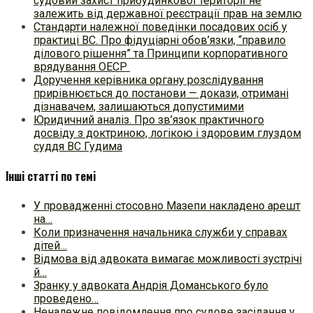
судовий захист прибудинкової території не
залежить від державної реєстрації прав на землю
Стандарти належної поведінки посадових осіб у
практиці ВC. Про фідуціарні обов’язки, “правило
ділового рішення” та Принципи корпоративного
врядування ОЕСР
Доручення керівника органу розслідування
прирівнюється до постанови — докази, отримані
дізнавачем, залишаються допустимими
Юридичний аналіз. Про зв’язок практичного
досвіду з доктриною, логікою і здоровим глуздом
суддя ВС Гудима
Інші статті по темі
У провадженні стосовно Мазепи накладено арешт
на…
Коли призначення начальника служби у справах
дітей…
Відмова від адвоката вимагає можливості зустрічі
й…
Зранку у адвоката Андрія Доманського було
проведено…
Неналежне повідомлення про судове засідання у…