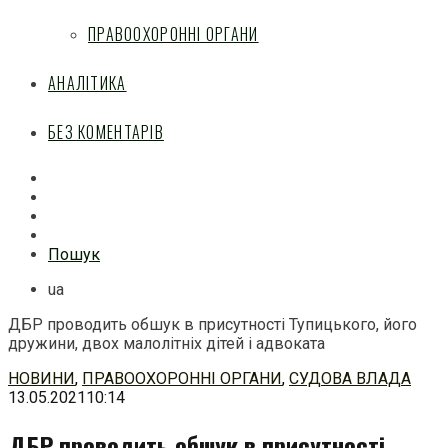
ПРАВООХОРОННІ ОРГАНИ
АНАЛІТИКА
БЕЗ КОМЕНТАРІВ
Facebook
Mail
Telegram
Feed
Пошук
ua
ДБР проводить обшук в присутності Тупицького, його
дружини, двох малолітніх дітей і адвоката
Перейти
НОВИНИ
,
ПРАВООХОРОННІ ОРГАНИ
,
СУДОВА ВЛАДА
до
13.05.2021
10:14
змісту
ДБР проводить обшук в присутності