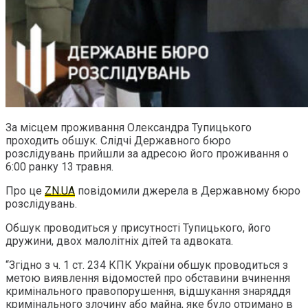
За місцем проживання Олександра Тупицького
проходить обшук. Слідчі Державного бюро
розслідувань прийшли за адресою його проживання о
6:00 ранку 13 травня.
Про це
ZN.UA
повідомили джерела в Державному бюро
розслідувань.
Обшук проводиться у присутності Тупицького, його
дружини, двох малолітніх дітей та адвоката.
“Згідно з ч. 1 ст. 234 КПК України обшук проводиться з
метою виявлення відомостей про обставини вчинення
кримінального правопорушення, відшукання знаряддя
кримінального злочину або майна, яке було отримано в