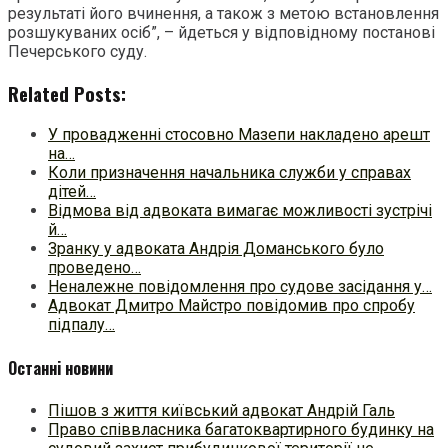
результаті його вчинення, а також з метою встановлення
розшукуваних осіб”, – йдеться у відповідному постанові
Печерського суду.
Related Posts:
У провадженні стосовно Мазепи накладено арешт
на…
Коли призначення начальника служби у справах
дітей…
Відмова від адвоката вимагає можливості зустрічі
й…
Зранку у адвоката Андрія Доманського було
проведено…
Неналежне повідомлення про судове засідання у…
Адвокат Дмитро Майстро повідомив про спробу
підпалу…
Останні новини
Пішов з життя київський адвокат Андрій Галь
Право співвласника багатоквартирного будинку на