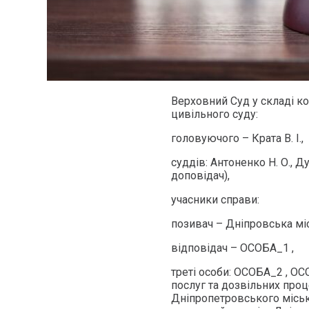
Верховний Суд у складі ко
цивільного суду:
головуючого – Крата В. І.,
суддів: Антоненко Н. О., Ду
доповідач),
учасники справи:
позивач – Дніпровська міс
відповідач – ОСОБА_1 ,
треті особи: ОСОБА_2 , О
послуг та дозвільних проц
Дніпропетровського міськ