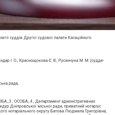
легії суддів Другої судової палати Касаційного
ндар І. О., Краснощокова Є. В., Русинчука М. М. (суддя-
ька рада,
СОБА_3 , ОСОБА_4 , Департамент адміністративних
едур Дніпровської міської ради, приватний нотаріус
ого нотаріального округу Батова Людмила Григорівна,