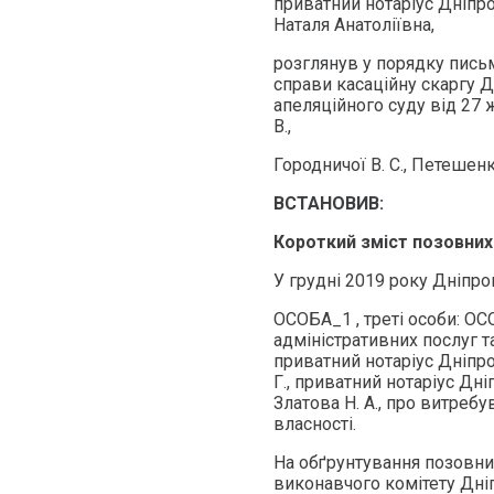
приватний нотаріус Дніпр
Наталя Анатоліївна,
розглянув у порядку пись
справи касаційну скаргу 
апеляційного суду від 27 ж
В.,
Городничої В. С., Петешенк
ВСТАНОВИВ:
Короткий зміст позовних
У грудні 2019 року Дніпро
ОСОБА_1 , треті особи: О
адміністративних послуг т
приватний нотаріус Дніпр
Г., приватний нотаріус Дн
Златова Н. А., про витреб
власності.
На обґрунтування позовних
виконавчого комітету Дні