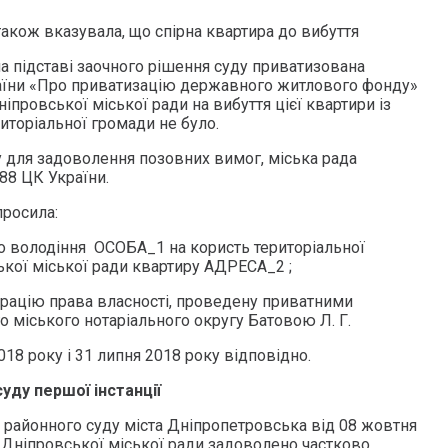
акож вказувала, що спірна квартира до вибуття
на підставі заочного рішення суду приватизована
раїни «Про приватизацію державного житлового фонду»
іпровської міської ради на вибуття цієї квартири із
иторіальної громади не було.
у для задоволення позовних вимог, міська рада
388 ЦК України.
просила:
о володіння ОСОБА_1 на користь територіальної
ької міської ради квартиру АДРЕСА_2 ;
рацію права власності, проведену приватними
 міського нотаріального округу Батовою Л. Г.
018 року і 31 липня 2018 року відповідно.
уду першої інстанції
 районного суду міста Дніпропетровська від 08 жовтня
 Дніпровської міської ради задоволено частково.