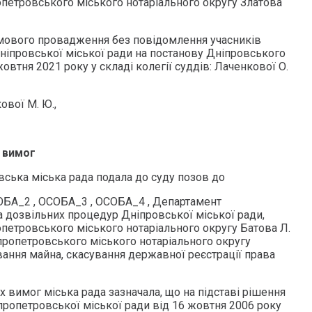
опетровського міського нотаріального округу Златова
мового провадження без повідомлення учасників
Дніпровської міської ради на постанову Дніпровського
овтня 2021 року у складі колегії суддів: Лаченкової О.
ової М. Ю.,
 вимог
вська міська рада подала до суду позов до
СОБА_2 , ОСОБА_3 , ОСОБА_4 , Департамент
а дозвільних процедур Дніпровської міської ради,
опетровського міського нотаріального округу Батова Л.
іпропетровського міського нотаріального округу
ування майна, скасування державної реєстрації права
 вимог міська рада зазначала, що на підставі рішення
пропетровської міської ради від 16 жовтня 2006 року