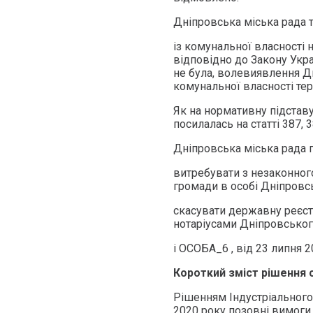
Дніпровська міська рада т
із комунальної власності 
відповідно до Закону Ук
не була, волевиявлення Дн
комунальної власності тер
Як на нормативну підстав
посилалась на статті 387, 
Дніпровська міська рада 
витребувати з незаконног
громади в особі Дніпровс
скасувати державну реєст
нотаріусами Дніпровського
і ОСОБА_6 , від 23 липня 2
Короткий зміст рішення с
Рішенням Індустріального
2020 року позовні вимоги