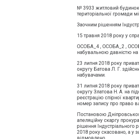
№ 3933 житловий будинок
територіальної громади мі
Заочним рішенням Індустр
15 травня 2018 року у сп
ОСОБА_4 , ОСОБА_2 , ОСОБ
набувальною давністю на
23 липня 2018 року прива
округу Батова Л. Г. здійс
набувачами.
31 липня 2018 року прива
округу Златова Н. А. на п
реєстрацію спірної кварт
номер запису про право в
Постановою Дніпровського
апеляційну скаргу прокур
рішення Індустріального р
2018 року скасовано, а у
відмовлено.