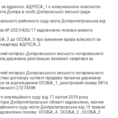
 за адресою: АДРЕСА_1 є комунальною власністю
ста Дніпра в особі Дніпровської міської ради.
іального районного суду міста Дніпропетровська від
раві № 202/3426/17 задоволено позовні вимоги
А_3 до ОСОБА_5 про визнання права власності за
 квартиру АДРЕСА_2 .
тний нотаріус Дніпровського міського нотаріального
нила державну реєстрацію вказаної квартири за
тний нотаріус Дніпровського міського нотаріального
ідставі договору купівлі-продажу провела державну
ири за відповідачем ОСОБА_1 , реєстровий номер 5814,
ласності 27274598.
 апеляційного суду від 17 квітня 2019 року
атури Дніпропетровської області задоволено, заочне
айонного суду міста Дніпропетровська від 15 травня
 задоволенні позову ОСОБА_4 , ОСОБА_2 , ОСОБА_3