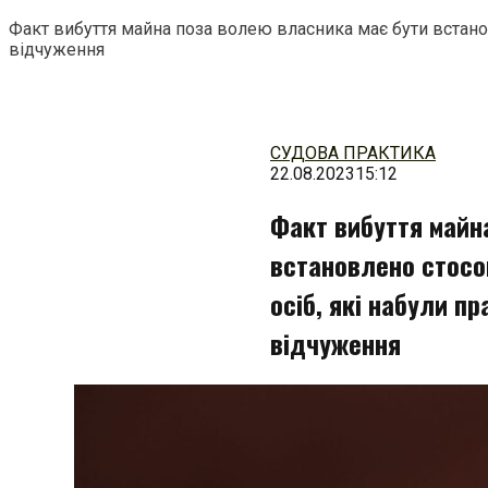
Факт вибуття майна поза волею власника має бути встанов
відчуження
Перейти
до
змісту
СУДОВА ПРАКТИКА
22.08.2023
15:12
Факт вибуття майн
встановлено стосо
осіб, які набули пр
відчуження