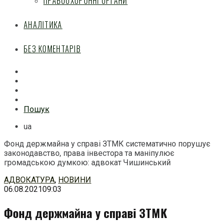
ПРАВООХОРОННІ ОРГАНИ
АНАЛІТИКА
БЕЗ КОМЕНТАРІВ
Facebook
Mail
Telegram
Feed
Пошук
ua
Фонд держмайна у справі ЗТМК систематично порушує
законодавство, права інвестора та маніпулює
громадською думкою: адвокат Чишинський
Перейти
АДВОКАТУРА
,
НОВИНИ
до
06.08.2021
09:03
змісту
Фонд держмайна у справі ЗТМК