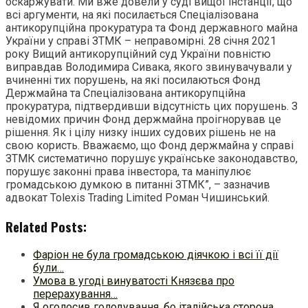
оскаржувати. Ми вже довели у суді вищої інстанції, що
всі аргументи, на які посилається Спеціалізована
антикорупційна прокуратура та Фонд державного майна
України у справі ЗТМК – неправомірні. 28 січня 2021
року Вищий антикорупційний суд України повністю
виправдав Володимира Сивака, якого звинувачували у
вчиненні тих порушень, на які посилаються Фонд
Держмайна та Спеціалізована антикорупційна
прокуратура, підтвердивши відсутність цих порушень. З
невідомих причин Фонд держмайна проігнорував це
рішення. Як і цілу низку інших судових рішень не на
свою користь. Вважаємо, що Фонд держмайна у справі
ЗТМК систематично порушує українське законодавство,
порушує законні права інвестора, та маніпулює
громадською думкою в питанні ЗТМК”, – зазначив
адвокат Tolexis Trading Limited Роман Чишинський.
Related Posts:
Фаріон не була громадською діячкою і всі її дії
були…
Умова в угоді винуватості Князєва про
перерахування…
Я оголосив голодування, бо італійська сторона…