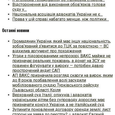
Відсторонення від виконання обов’язків голови
суду у…
Національна асоціація адвокатів України не є…
Права у цій справі набагато менше, ніж політики…
Останні новини
Громадянин України, який має іншу національність,
зобов’язаний з’явитися до ТЦК за повісткою — ВС
відхилив аргумент про походження
Угоди з підозрюваними непрозорі, ВАКС майже не
призначає реальних покарань, а донат на ЗСУ не
повинен фігурувати у вироку — потрібен давно
прострочений аудит САП
АП ВАКС призначила розгляд скарги на вирок, яким
до 8 років позбавлення волі засудили
мобілізованого суддю Турківського райсуду
Львівської області Кріля
Верховний суд Італії: опікунів і адвокатів
українським дітям без супроводу дорослих має
призначати консул України, а не італійський суд
Зупинити поновлення договору оренди землі: лист
стороні чи заява до реєстру? – адвокат Євгеній