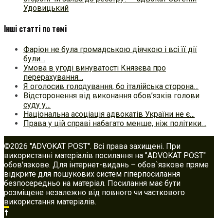
Удовицький
Інші статті по темі
Фаріон не була громадською діячкою і всі її дії
були…
Умова в угоді винуватості Князєва про
перерахування…
Я оголосив голодування, бо італійська сторона…
Відсторонення від виконання обов’язків голови
суду у…
Національна асоціація адвокатів України не є…
Права у цій справі набагато менше, ніж політики…
©2026 "ADVOKAT POST". Всі права захищені. При
використанні матеріалів посилання на "ADVOKAT POST"
обов'язкове. Для інтернет-видань – обов`язкове пряме
відкрите для пошукових систем гіперпосилання
безпосередньо на матеріал. Посилання має бути
розміщене незалежно від повного чи часткового
використання матеріалів.