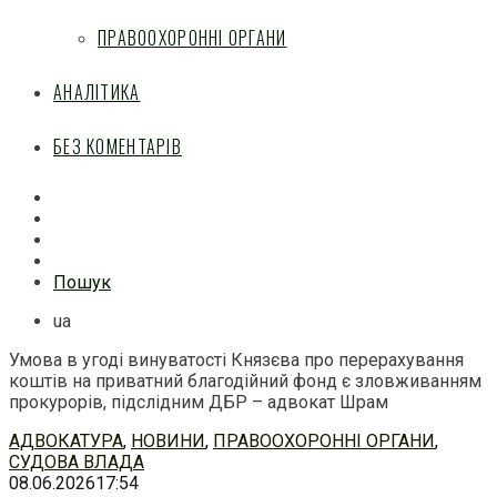
ПРАВООХОРОННІ ОРГАНИ
АНАЛІТИКА
БЕЗ КОМЕНТАРІВ
Facebook
Mail
Telegram
Feed
Пошук
ua
Умова в угоді винуватості Князєва про перерахування
коштів на приватний благодійний фонд є зловживанням
прокурорів, підслідним ДБР – адвокат Шрам
Перейти
АДВОКАТУРА
,
НОВИНИ
,
ПРАВООХОРОННІ ОРГАНИ
,
до
СУДОВА ВЛАДА
змісту
08.06.2026
17:54