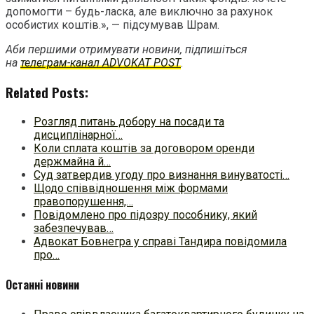
допомогти – будь-ласка, але виключно за рахунок
особистих коштів.», — підсумував Шрам.
Аби першими отримувати новини, підпишіться
на
телеграм-канал ADVOKAT POST
.
Related Posts:
Розгляд питань добору на посади та
дисциплінарної…
Коли сплата коштів за договором оренди
держмайна й…
Суд затвердив угоду про визнання винуватості…
Щодо співвідношення між формами
правопорушення,…
Повідомлено про підозру пособнику, який
забезпечував…
Адвокат Бовнегра у справі Тандира повідомила
про…
Останні новини