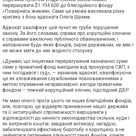
перерахувати $1 104 600 до благодійного фонду
«Повернись живим». Саме ця умова викликала різку
критику з боку адвоката Олега Шрама.
Адвокат кваліфікує цей пункт як грубе порушення
закону. За його словами, справи про корупційні злочини
є справами виключно публічного обвинувачення, і
наповнення будь-яких фондів, окрім державних, не має і
не може мати до них жодного стосунку.
«Думаю, що ініціатива перерахування зазначеної суми
саме у приватний фонд виходила від прокурорів САП, з
чим погодився і суд», — зазначив адвокат, кваліфікуючи
це як зловживання службовими повноваженнями з
метою отримання неправомірної вигоди приватним
фондом — тяжкий корупційний злочин, підслідний ДБР.
Не маю нічого проти цього чи інших благодійних фондів,
але, повторю, це відверте приниження нашої держави
та її інституційної спроможності вирішувати у
відповідності до чинного законодавства скільки, куди і
як витрачати коштів. завдання антикору, нагадую,
забезпечувати ефективну боротьбу з корупцією, а не
займатися питаннями діяльності таких фондів. хочете