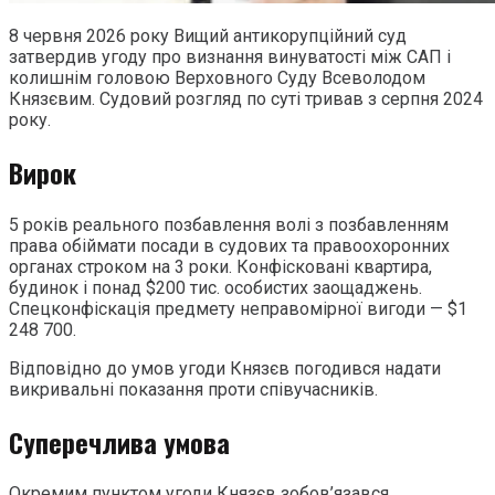
8 червня 2026 року Вищий антикорупційний суд
затвердив угоду про визнання винуватості між САП і
колишнім головою Верховного Суду Всеволодом
Князєвим. Судовий розгляд по суті тривав з серпня 2024
року.
Вирок
5 років реального позбавлення волі з позбавленням
права обіймати посади в судових та правоохоронних
органах строком на 3 роки. Конфісковані квартира,
будинок і понад $200 тис. особистих заощаджень.
Спецконфіскація предмету неправомірної вигоди — $1
248 700.
Відповідно до умов угоди Князєв погодився надати
викривальні показання проти співучасників.
Суперечлива умова
Окремим пунктом угоди Князєв зобов’язався