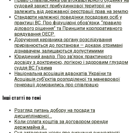
Право співвласника багатоквартирного будинку на
судовий захист прибудинкової території не
залежить від державної реєстрації прав на землю
Стандарти належної поведінки посадових осіб у
практиці ВC. Про фідуціарні обов’язки, “правило
ділового рішення” та Принципи корпоративного
врядування ОЕСР
Доручення керівника органу розслідування
прирівнюється до постанови — докази, отримані
дізнавачем, залишаються допустимими
Юридичний аналіз. Про зв’язок практичного
досвіду з доктриною, логікою і здоровим глуздом
суддя ВС Гудима
Національна асоціація адвокатів України та
Асоціація суб’єктів розподіленої та маневрової
генерації домовились про співпрацю
Інші статті по темі
Розгляд питань добору на посади та
дисциплінарної…
Коли сплата коштів за договором оренди
держмайна й…
Суд затвердив угоду про визнання винуватості…