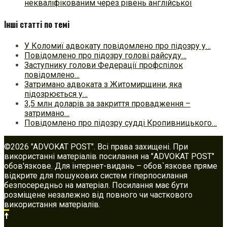
некваліфікованим через рівень англійської
Інші статті по темі
У Коломиї адвокату повідомлено про підозру у…
Повідомлено про підозру голові райсуду…
Заступнику голови Федерації профспілок
повідомлено…
Затримано адвоката з Житомирщини, яка
підозрюється у…
3,5 млн доларів за закриття провадження –
затримано…
Повідомлено про підозру судді Кропивницького…
©2026 "ADVOKAT POST". Всі права захищені. При
використанні матеріалів посилання на "ADVOKAT POST"
обов'язкове. Для інтернет-видань – обов`язкове пряме
відкрите для пошукових систем гіперпосилання
безпосередньо на матеріал. Посилання має бути
розміщене незалежно від повного чи часткового
використання матеріалів.