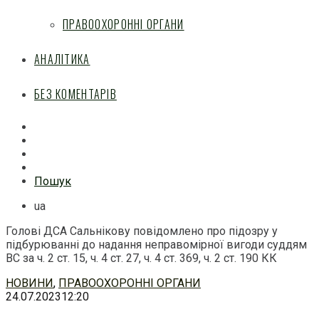
ПРАВООХОРОННІ ОРГАНИ
АНАЛІТИКА
БЕЗ КОМЕНТАРІВ
Facebook
Mail
Telegram
Feed
Пошук
ua
Голові ДСА Сальнікову повідомлено про підозру у
підбурюванні до надання неправомірної вигоди суддям
ВС за ч. 2 ст. 15, ч. 4 ст. 27, ч. 4 ст. 369, ч. 2 ст. 190 КК
Перейти
НОВИНИ
,
ПРАВООХОРОННІ ОРГАНИ
до
24.07.2023
12:20
змісту