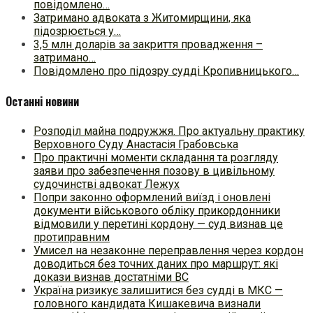
повідомлено…
Затримано адвоката з Житомирщини, яка
підозрюється у…
3,5 млн доларів за закриття провадження –
затримано…
Повідомлено про підозру судді Кропивницького…
Останні новини
Розподіл майна подружжя. Про актуальну практику
Верховного Суду Анастасія Грабовська
Про практичні моменти складання та розгляду
заяви про забезпечення позову в цивільному
судочинстві адвокат Лежух
Попри законно оформлений виїзд і оновлені
документи військового обліку прикордонники
відмовили у перетині кордону — суд визнав це
протиправним
Умисел на незаконне переправлення через кордон
доводиться без точних даних про маршрут: які
докази визнав достатніми ВС
Україна ризикує залишитися без судді в МКС —
головного кандидата Кишакевича визнали