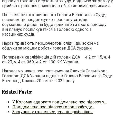
справи з головою Верховного Суду. Водночас затримку у
прийнятті рішення пояснював об’єктивними причинами.
Після викриття колишнього Голови Верховного Суду,
посадовець продовжував переконувати, що
обумовлене рішення буде прийнято і з цього приводу
він планує поспілкуватися з Головою одного з
касаційних судів.
Наразі тривають першочергові слідчі дії, зокрема
обшуки за місцем роботи голови ДСА України.
Попередня кваліфікація дій голови ДСА – ч. 2 ст. 15, ч. 4
ст. 27, ч. 4 ст. 369, ч. 2 ст. 190 КК України.
Нагадаємо, наказ про призначення Олексія Сальнікова
Головою ДСА України підписав Голова Верховного Суду
Всеволод Князєв 20 квітня 2022 року.
Related Posts:
У Коломиї адвокату повідомлено про підозру у…
Повідомлено про підозру голові райсуду…
Заступнику голови Федерації профспілок