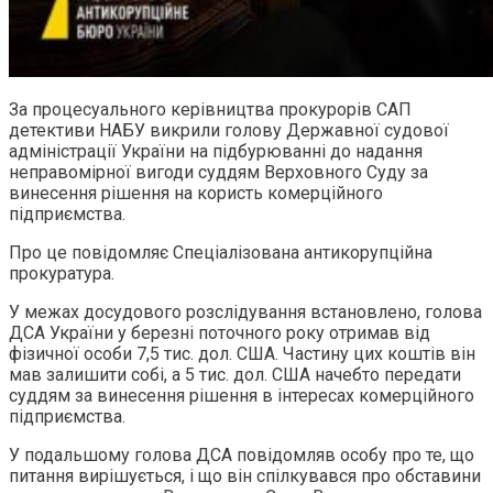
За процесуального керівництва прокурорів САП
детективи НАБУ викрили голову Державної судової
адміністрації України на підбурюванні до надання
неправомірної вигоди суддям Верховного Суду за
винесення рішення на користь комерційного
підприємства.
Про це повідомляє Спеціалізована антикорупційна
прокуратура.
У межах досудового розслідування встановлено, голова
ДСА України у березні поточного року отримав від
фізичної особи 7,5 тис. дол. США. Частину цих коштів він
мав залишити собі, а 5 тис. дол. США начебто передати
суддям за винесення рішення в інтересах комерційного
підприємства.
У подальшому голова ДСА повідомляв особу про те, що
питання вирішується, і що він спілкувався про обставини