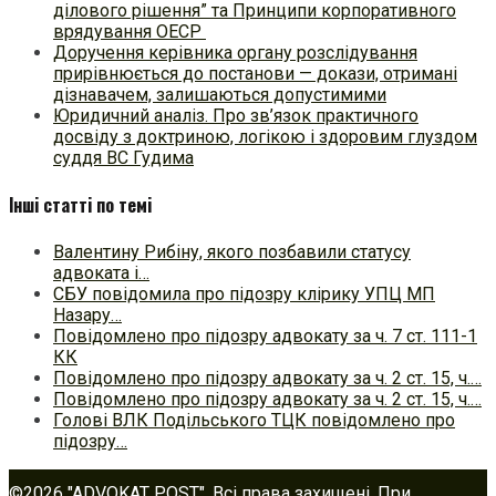
ділового рішення” та Принципи корпоративного
врядування ОЕСР
Доручення керівника органу розслідування
прирівнюється до постанови — докази, отримані
дізнавачем, залишаються допустимими
Юридичний аналіз. Про зв’язок практичного
досвіду з доктриною, логікою і здоровим глуздом
суддя ВС Гудима
Інші статті по темі
Валентину Рибіну, якого позбавили статусу
адвоката і…
СБУ повідомила про підозру клірику УПЦ МП
Назару…
Повідомлено про підозру адвокату за ч. 7 ст. 111-1
КК
Повідомлено про підозру адвокату за ч. 2 ст. 15, ч.…
Повідомлено про підозру адвокату за ч. 2 ст. 15, ч.…
Голові ВЛК Подільського ТЦК повідомлено про
підозру…
©2026 "ADVOKAT POST". Всі права захищені. При