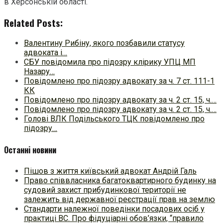
в Херсонській області.
Related Posts:
Валентину Рибіну, якого позбавили статусу
адвоката і…
СБУ повідомила про підозру клірику УПЦ МП
Назару…
Повідомлено про підозру адвокату за ч. 7 ст. 111-1
КК
Повідомлено про підозру адвокату за ч. 2 ст. 15, ч.…
Повідомлено про підозру адвокату за ч. 2 ст. 15, ч.…
Голові ВЛК Подільського ТЦК повідомлено про
підозру…
Останні новини
Пішов з життя київський адвокат Андрій Галь
Право співвласника багатоквартирного будинку на
судовий захист прибудинкової території не
залежить від державної реєстрації прав на землю
Стандарти належної поведінки посадових осіб у
практиці ВC. Про фідуціарні обов’язки, “правило