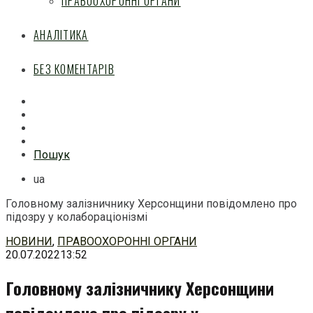
ПРАВООХОРОННІ ОРГАНИ
АНАЛІТИКА
БЕЗ КОМЕНТАРІВ
Facebook
Mail
Telegram
Feed
Пошук
ua
Головному залізничнику Херсонщини повідомлено про
підозру у колабораціонізмі
Перейти
НОВИНИ
,
ПРАВООХОРОННІ ОРГАНИ
до
20.07.2022
13:52
змісту
Головному залізничнику Херсонщини
повідомлено про підозру у