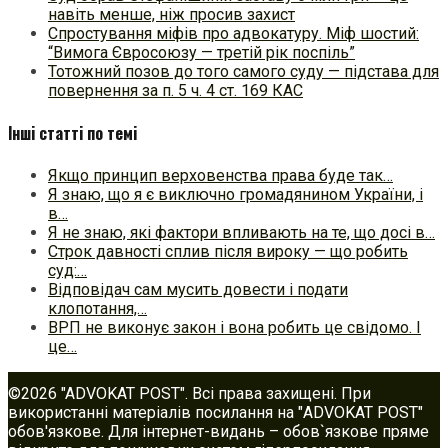
навіть менше, ніж просив захист
Спростування міфів про адвокатуру. Міф шостий:
“Вимога Євросоюзу — третій рік поспіль”
Тотожний позов до того самого суду — підстава для
повернення за п. 5 ч. 4 ст. 169 КАС
Інші статті по темі
Якщо принцип верховенства права буде так…
Я знаю, що я є виключно громадянином України, і
в…
Я не знаю, які фактори впливають на те, що досі в…
Строк давності сплив після вироку — що робить
суд:…
Відповідач сам мусить довести і подати
клопотання,…
ВРП не виконує закон і вона робить це свідомо. І
це…
©2026 "ADVOKAT POST". Всі права захищені. При
використанні матеріалів посилання на "ADVOKAT POST"
обов'язкове. Для інтернет-видань – обов`язкове пряме