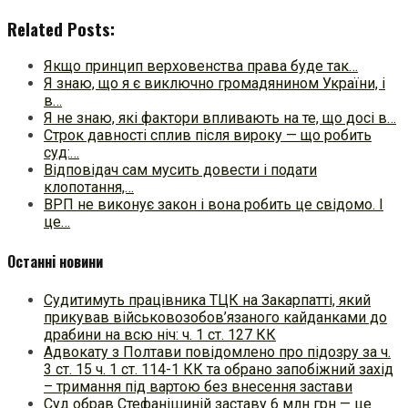
Related Posts:
Якщо принцип верховенства права буде так…
Я знаю, що я є виключно громадянином України, і
в…
Я не знаю, які фактори впливають на те, що досі в…
Строк давності сплив після вироку — що робить
суд:…
Відповідач сам мусить довести і подати
клопотання,…
ВРП не виконує закон і вона робить це свідомо. І
це…
Останні новини
Судитимуть працівника ТЦК на Закарпатті, який
прикував військовозобов’язаного кайданками до
драбини на всю ніч: ч. 1 ст. 127 КК
Адвокату з Полтави повідомлено про підозру за ч.
3 ст. 15 ч. 1 ст. 114-1 КК та обрано запобіжний захід
– тримання під вартою без внесення застави
Суд обрав Стефанішиній заставу 6 млн грн — це