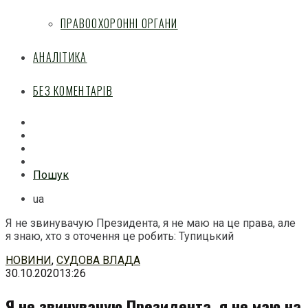
ПРАВООХОРОННІ ОРГАНИ
АНАЛІТИКА
БЕЗ КОМЕНТАРІВ
Facebook
Mail
Telegram
Feed
Пошук
ua
Я не звинувачую Президента, я не маю на це права, але
я знаю, хто з оточення це робить: Тупицький
Перейти
НОВИНИ
,
СУДОВА ВЛАДА
до
30.10.2020
13:26
змісту
Я не звинувачую Президента, я не маю на