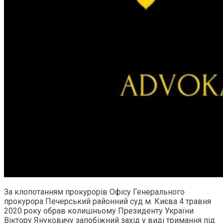
За клопотанням прокурорів Офісу Генерального
прокурора Печерський районний суд м. Києва 4 травня
2020 року обрав колишньому Президенту України
Віктору Януковичу запобіжний захід у виді тримання під