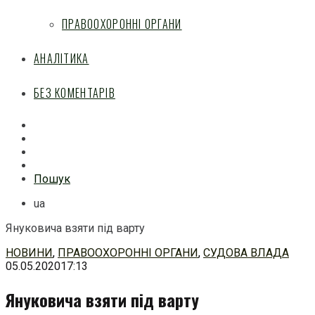
ПРАВООХОРОННІ ОРГАНИ
АНАЛІТИКА
БЕЗ КОМЕНТАРІВ
Facebook
Mail
Telegram
Feed
Пошук
ua
Януковича взяти під варту
Перейти
НОВИНИ
,
ПРАВООХОРОННІ ОРГАНИ
,
СУДОВА ВЛАДА
до
05.05.2020
17:13
змісту
Януковича взяти під варту