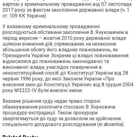
вартою у кримінальному провадженні від 07 листопада
2017 року за фактом захоплення державної влади (ч. 1
ст. 109 КК України).
У вказаному кримінальному провадженні
розслідуються обставини захоплення В. Януковичем в
період вересня – жовтня 2010 року державної влади
шляхом вчинення дій, спрямованих на незаконне
збільшення обсягу його владних повноважень, як
Президента України. Зокрема ці владні повноваження
відносилися до повноважень законодавчої та
виконавчої влади, унаслідок повернення в
неконституційний спосіб дії Конституції України від 28
червня 1996 року, до якої Законом України «Про
внесення змін до Конституції України» від 8 грудня 2004
року №2222-IV були внесені зміни.
Вказане рішення суду надає право стороні
обвинувачення розпочати стосовно В. Януковича
процедуру екстрадиції. Також прокурори
звертатимуться до суду за дозволом на здійснення
спеціального досудового розслідування (in absentia).