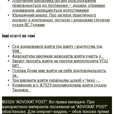
Доручення керівника органу розслідування
прирівнюється до постанови — докази, отримані
дізнавачем, залишаються допустимими
Юридичний аналіз. Про зв’язок практичного
досвіду з доктриною, логікою і здоровим глуздом
суддя ВС Гудима
Інші статті по темі
Суд відмовився взяти під варту і відпустив під
998…
Адвокатура закликає адвокатів взяти участь у…
Захист просить взяти на поруки митрополита УПЦ
МП…
Голова Дума має взяти на себе відповідальність
за…
Три варіанти взяти українцям шлюб у Чехії -…
Командир в.ч. А7329 рекомендував взяти суддю
Тандира…
©2026 "ADVOKAT POST". Всі права захищені. При
використанні матеріалів посилання на "ADVOKAT POST"
обов'язкове. Для інтернет-видань – обов`язкове пряме