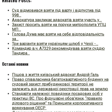
Related Posts:
Суд відмовився взяти під варту і відпустив під
998…
Адвокатура закликає адвокатів взяти участь у…
Захист просить взяти на поруки митрополита УПЦ
МП…
Голова Дума має взяти на себе відповідальність
за…
Три варіанти взяти українцям шлюб у Чехії -…
Командир в.ч. А7329 рекомендував взяти суддю
Тандира…
Останні новини
Пішов з життя київський адвокат Андрій Галь
Право співвласника багатоквартирного будинку на
судовий захист прибудинкової території не
залежить від державної реєстрації прав на землю
Стандарти належної поведінки посадових осіб у
практиці ВC. Про фідуціарні обов’язки, “правило
ділового рішення” та Принципи корпоративного
врядування ОЕСР