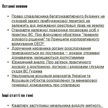
Останні новини
Право співвласника багатоквартирного будинку на
судовий захист прибудинкової території не
залежить від державної реєстрації прав на землю
Стандарти належної поведінки посадових осіб у
практиці ВC. Про фідуціарні обов’язки, “правило
ділового рішення” та Принципи корпоративного
врядування ОЕСР
Доручення керівника органу розслідування
прирівнюється до постанови — докази, отримані
дізнавачем, залишаються допустимими
Юридичний аналіз. Про зв’язок практичного
досвіду з доктриною, логікою і здоровим глуздом
суддя ВС Гудима
Національна асоціація адвокатів України та
Асоціація суб’єктів розподіленої та маневрової
генерації домовились про співпрацю
Інші статті по темі
Квартиру заступниці начальника відділу митного…