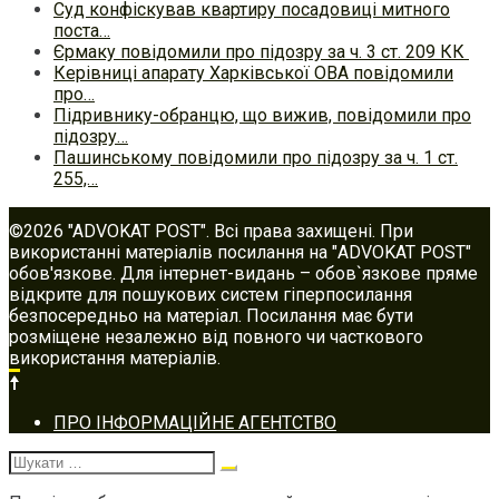
Суд конфіскував квартиру посадовиці митного
поста…
Єрмаку повідомили про підозру за ч. 3 ст. 209 КК
Керівниці апарату Харківської ОВА повідомили
про…
Підривнику-обранцю, що вижив, повідомили про
підозру…
Пашинському повідомили про підозру за ч. 1 ст.
255,…
©2026 "ADVOKAT POST". Всі права захищені. При
використанні матеріалів посилання на "ADVOKAT POST"
обов'язкове. Для інтернет-видань – обов`язкове пряме
відкрите для пошукових систем гіперпосилання
безпосередньо на матеріал. Посилання має бути
розміщене незалежно від повного чи часткового
використання матеріалів.
Footer
ПРО ІНФОРМАЦІЙНЕ АГЕНТСТВО
navigation
Шукати: