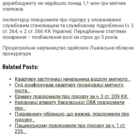
держбюджету не надійшло понад 1,1 млн грн митних
платежів.
Інспекторці повідомили про підозру у зловживанні
службовим становищем та службовому підробленні (ч. 2
ст. 364, ч. 2 ст. 366 КК України). Передбачене статтями
покарання – позбавлення волі на строк до 5 років.
Процесуальне керівництво здійснює Львівська обласна
прокуратура.
Related Posts:
Квартиру заступниці начальника відділу митного…
Суд конфіскував квартиру посадовиці митного
поста…
Єрмаку повідомили про підозру за ч. 3 ст. 209 КК
Керівниці апарату Харківської ОВА повідомили
про…
Підривнику-обранцю, що вижив, повідомили про
підозру…
Пашинському повідомили про підозру за ч. 1 ст.
255,…