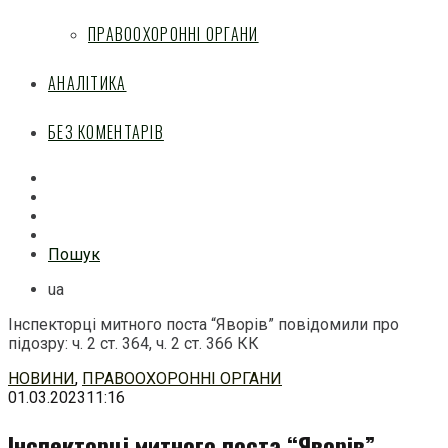
ПРАВООХОРОННІ ОРГАНИ
АНАЛІТИКА
БЕЗ КОМЕНТАРІВ
Facebook
Mail
Telegram
Feed
Пошук
ua
Інспекторці митного поста “Яворів” повідомили про
підозру: ч. 2 ст. 364, ч. 2 ст. 366 КК
Перейти
НОВИНИ
,
ПРАВООХОРОННІ ОРГАНИ
до
01.03.2023
11:16
змісту
Інспекторці митного поста “Яворів”