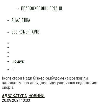
ПРАВООХОРОННІ ОРГАНИ
АНАЛІТИКА
БЕЗ КОМЕНТАРІВ
Facebook
Mail
Telegram
Feed
Пошук
ua
Інспектори Ради бізнес-омбудсмена розповіли
адвокатам про досудове врегулювання податкових
спорів
Перейти
АДВОКАТУРА
,
НОВИНИ
до
20.09.2021
13:03
змісту