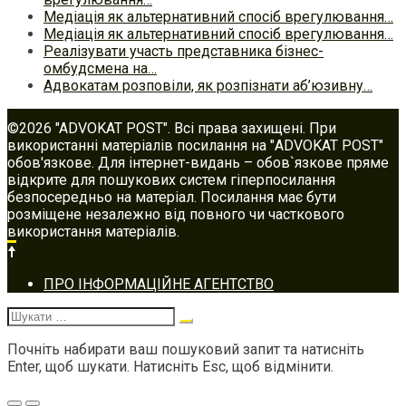
Медіація як альтернативний спосіб врегулювання…
Медіація як альтернативний спосіб врегулювання…
Реалізувати участь представника бізнес-
омбудсмена на…
Адвокатам розповіли, як розпізнати аб’юзивну…
©2026 "ADVOKAT POST". Всі права захищені. При
використанні матеріалів посилання на "ADVOKAT POST"
обов'язкове. Для інтернет-видань – обов`язкове пряме
відкрите для пошукових систем гіперпосилання
безпосередньо на матеріал. Посилання має бути
розміщене незалежно від повного чи часткового
використання матеріалів.
Footer
ПРО ІНФОРМАЦІЙНЕ АГЕНТСТВО
navigation
Шукати:
Почніть набирати ваш пошуковий запит та натисніть
Enter, щоб шукати. Натисніть Esc, щоб відмінити.