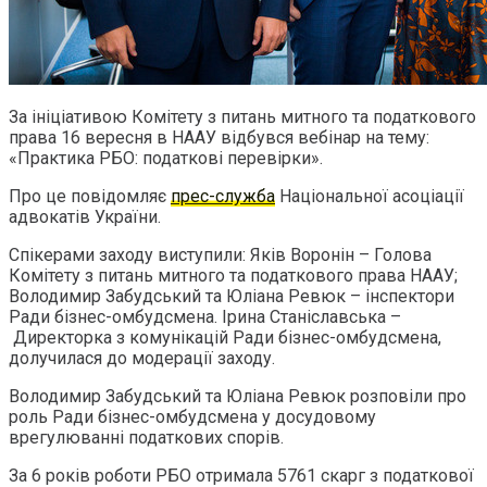
За ініціативою Комітету з питань митного та податкового
права 16 вересня в НААУ відбувся вебінар на тему:
«Практика РБО: податкові перевірки».
Про це повідомляє
прес-служба
Національної асоціації
адвокатів України.
Спікерами заходу виступили: Яків Воронін – Голова
Комітету з питань митного та податкового права НААУ;
Володимир Забудський та Юліана Ревюк – інспектори
Ради бізнес-омбудсмена. Ірина Станіславська –
Директорка з комунікацій Ради бізнес-омбудсмена,
долучилася до модерації заходу.
Володимир Забудський та Юліана Ревюк розповіли про
роль Ради бізнес-омбудсмена у досудовому
врегулюванні податкових спорів.
За 6 років роботи РБО отримала 5761 скарг з податкової