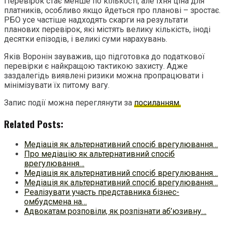
Перевірок стає менше по кількості, але їхня ціна для
платників, особливо якщо йдеться про планові – зростає.
РБО усе частіше надходять скарги на результати
планових перевірок, які містять велику кількість, іноді
десятки епізодів, і великі суми нарахувань.
Яків Воронін зауважив, що підготовка до податкової
перевірки є найкращою тактикою захисту. Адже
заздалегідь виявлені ризики можна пропрацювати і
мінімізувати їх питому вагу.
Запис події можна переглянути за
посиланням.
Related Posts:
Медіація як альтернативний спосіб врегулювання…
Про медіацію як альтернативний спосіб
врегулювання…
Медіація як альтернативний спосіб врегулювання…
Медіація як альтернативний спосіб врегулювання…
Реалізувати участь представника бізнес-
омбудсмена на…
Адвокатам розповіли, як розпізнати аб’юзивну…