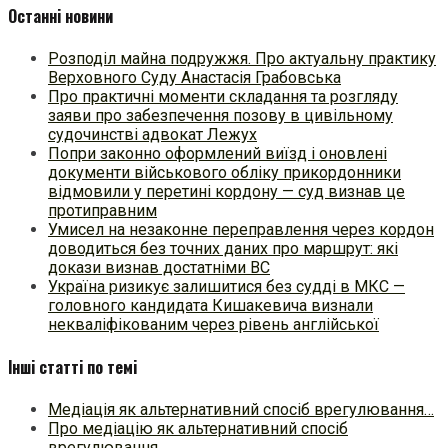
Останні новини
Розподіл майна подружжя. Про актуальну практику
Верховного Суду Анастасія Грабовська
Про практичні моменти складання та розгляду
заяви про забезпечення позову в цивільному
судочинстві адвокат Лежух
Попри законно оформлений виїзд і оновлені
документи військового обліку прикордонники
відмовили у перетині кордону — суд визнав це
протиправним
Умисел на незаконне переправлення через кордон
доводиться без точних даних про маршрут: які
докази визнав достатніми ВС
Україна ризикує залишитися без судді в МКС —
головного кандидата Кишакевича визнали
некваліфікованим через рівень англійської
Інші статті по темі
Медіація як альтернативний спосіб врегулювання…
Про медіацію як альтернативний спосіб
врегулювання…