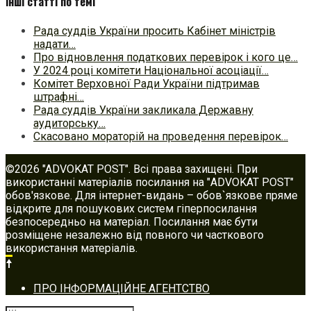
Інші статті по темі
Рада суддів України просить Кабінет міністрів
надати…
Про відновлення податкових перевірок і кого це…
У 2024 році комітети Національної асоціації…
Комітет Верховної Ради України підтримав
штрафні…
Рада суддів України закликала Державну
аудиторську…
Скасовано мораторій на проведення перевірок…
©2026 "ADVOKAT POST". Всі права захищені. При
використанні матеріалів посилання на "ADVOKAT POST"
обов'язкове. Для інтернет-видань – обов`язкове пряме
відкрите для пошукових систем гіперпосилання
безпосередньо на матеріал. Посилання має бути
розміщене незалежно від повного чи часткового
використання матеріалів.
Footer
ПРО ІНФОРМАЦІЙНЕ АГЕНТСТВО
navigation