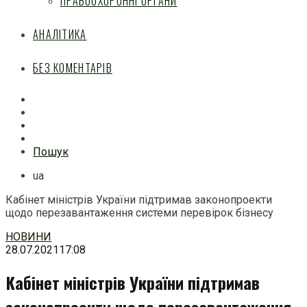
ПРАВООХОРОННІ ОРГАНИ
АНАЛІТИКА
БЕЗ КОМЕНТАРІВ
Facebook
Mail
Telegram
Feed
Пошук
ua
Кабінет міністрів України підтримав законопроекти
щодо перезавантаження системи перевірок бізнесу
Перейти
НОВИНИ
до
28.07.2021
17:08
змісту
Кабінет міністрів України підтримав
законопроекти щодо перезавантаження