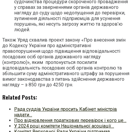
судочинства процедури скороченого провадження
у справах за зверненнями органів державного
нагляду до суду щодо недопущення до перевірки,
зупинення діяльності підприємців для усунення
порушень, які несуть загрозу життю та здоров’ю
людей.
Також Уряд схвалив проект закону «Про внесення змін
до Кодексу України про адміністративні
правопорушення щодо підвищення відповідальності
посадових осіб органів державного нагляду
(контролю)», яким пропонується посилити
відповідальність посадових осіб органів контролю та
збільшити суму адміністративного штрафу за порушення
вимог законодавства з питань здійснення державного
нагляду – з 850 грн до 4250 грн.
Related Posts:
Рада суддів України просить Кабінет міністрів
надати…
Про відновлення податкових перевірок і кого це…
У 2024 році комітети Національної асоціації…
Комітет Верховної Ради України підтримав