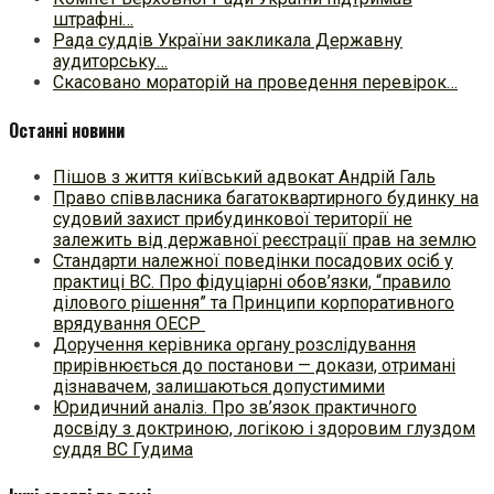
штрафні…
Рада суддів України закликала Державну
аудиторську…
Скасовано мораторій на проведення перевірок…
Останні новини
Пішов з життя київський адвокат Андрій Галь
Право співвласника багатоквартирного будинку на
судовий захист прибудинкової території не
залежить від державної реєстрації прав на землю
Стандарти належної поведінки посадових осіб у
практиці ВC. Про фідуціарні обов’язки, “правило
ділового рішення” та Принципи корпоративного
врядування ОЕСР
Доручення керівника органу розслідування
прирівнюється до постанови — докази, отримані
дізнавачем, залишаються допустимими
Юридичний аналіз. Про зв’язок практичного
досвіду з доктриною, логікою і здоровим глуздом
суддя ВС Гудима