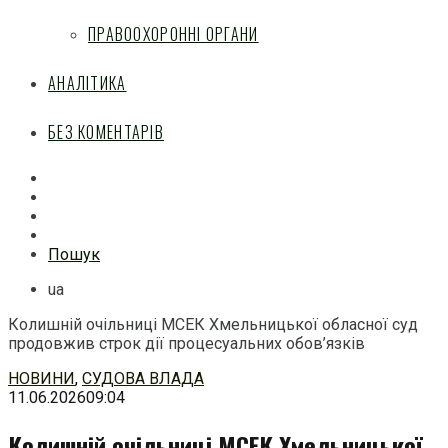
ПРАВООХОРОННІ ОРГАНИ
АНАЛІТИКА
БЕЗ КОМЕНТАРІВ
Facebook
Mail
Telegram
Feed
Пошук
ua
Колишній очільниці МСЕК Хмельницької обласної суд
продовжив строк дії процесуальних обов’язків
Перейти
НОВИНИ
,
СУДОВА ВЛАДА
до
11.06.2026
09:04
змісту
Колишній очільниці МСЕК Хмельницької