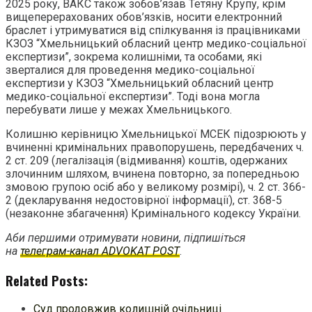
2025 року, ВАКС також зобов’язав Тетяну Крупу, крім
вищеперерахованих обов’язків, носити електронний
браслет і утримуватися від спілкування із працівниками
КЗОЗ “Хмельницький обласний центр медико-соціальної
експертизи”, зокрема колишніми, та особами, які
зверталися для проведення медико-соціальної
експертизи у КЗОЗ “Хмельницький обласний центр
медико-соціальної експертизи”. Тоді вона могла
перебувати лише у межах Хмельницького.
Колишню керівницю Хмельницької МСЕК підозрюють у
вчиненні кримінальних правопорушень, передбачених ч.
2 ст. 209 (легалізація (відмивання) коштів, одержаних
злочинним шляхом, вчинена повторно, за попередньою
змовою групою осіб або у великому розмірі), ч. 2 ст. 366-
2 (декларування недостовірної інформації), ст. 368-5
(незаконне збагачення) Кримінального кодексу України.
Аби першими отримувати новини, підпишіться
на
телеграм-канал ADVOKAT POST
.
Related Posts:
Суд продовжив колишній очільниці