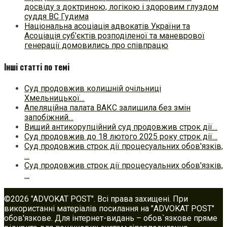
досвіду з доктриною, логікою і здоровим глуздом
суддя ВС Гудима
Національна асоціація адвокатів України та
Асоціація суб’єктів розподіленої та маневрової
генерації домовились про співпрацю
Інші статті по темі
Суд продовжив колишній очільниці
Хмельницької…
Апеляційна палата ВАКС залишила без змін
запобіжний…
Вищий антикорупційний суд продовжив строк дії…
Суд продовжив до 18 лютого 2025 року строк дії…
Суд продовжив строк дії процесуальних обов'язків,
…
Суд продовжив строк дії процесуальних обов'язків,
…
©2026 "ADVOKAT POST". Всі права захищені. При
використанні матеріалів посилання на "ADVOKAT POST"
обов'язкове. Для інтернет-видань – обов`язкове пряме