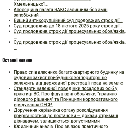
Хмельницької…
Апеляційна палата ВАКС залишила без змін
запобіжний…
Вищий антикорупційний суд продовжив строк дії…
Суд продовжив до 18 лютого 2025 року строк дії…
Суд продовжив строк дії процесуальних обов'язків,
…
Суд продовжив строк дії процесуальних обов'язків,
…
Останні новини
Право співвласника багатоквартирного будинку на
судовий захист прибудинкової території не
залежить від державної реєстрації прав на землю
Стандарти належної поведінки посадових осіб у
практиці ВC. Про фідуціарні обов’язки, “правило
ділового рішення” та Принципи корпоративного
врядування ОЕСР
Доручення керівника органу розслідування
прирівнюється до постанови — докази, отримані
дізнавачем, залишаються допустимими
Юридичний аналіз. Про зв’язок практичного