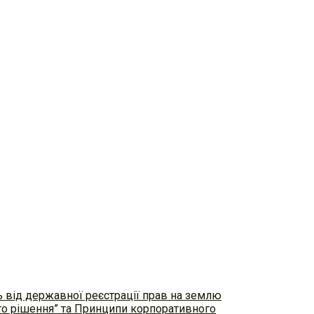
ь від державної реєстрації прав на землю
ого рішення” та Принципи корпоративного