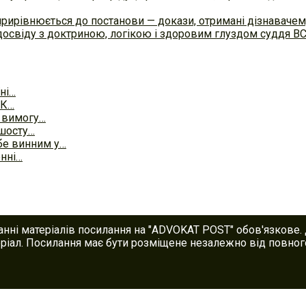
прирівнюється до постанови — докази, отримані дізнавач
досвіду з доктриною, логікою і здоровим глуздом суддя В
їні…
ПК…
у вимогу…
 шосту…
бе винним у…
нні…
анні матеріалів посилання на "ADVOKAT POST" обов'язкове.
іал. Посилання має бути розміщене незалежно від повного