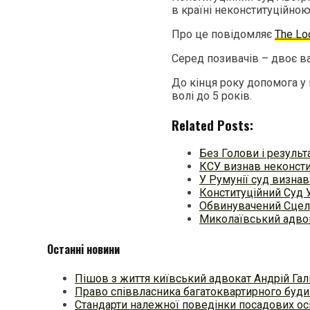
в країні неконституційною 
Про це повідомляє
The Lo
Серед позивачів – двоє ва
До кінця року допомога у
волі до 5 років.
Related Posts:
Без Голови і результа
КСУ визнав неконсти
У Румунії суд визна
Конституційний Суд 
Обвинувачений Сцель
Миколаївський адвок
Останні новини
Пішов з життя київський адвокат Андрій Гал
Право співвласника багатоквартирного будин
Стандарти належної поведінки посадових осі