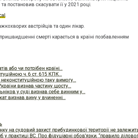
та постановив скасувати її у 2021 році.
cal
.
жкохворих австрійців та один лікар.
 пришвидшенні смерті карається в країні позбавленням
тів або чи потрібен країні…
туційною ч. 6 ст. 615 КПК…
в неконституційною таку вимогу…
України визнав частину шосту…
ніков у суді визнав себе винним у…
ат визнав вину у вчиненні…
ь
ку на судовий захист прибудинкової території не залежит
б у практиці ВC. Про фідуціарні обов’язки, “правило ділов