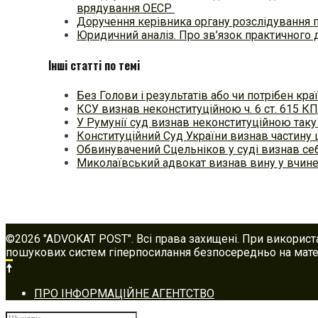
врядування ОЕСР
Доручення керівника органу розслідування 
Юридичний аналіз. Про зв’язок практичного 
Інші статті по темі
Без Голови і результатів або чи потрібен кра
КСУ визнав неконституційною ч. 6 ст. 615 К
У Румунії суд визнав неконституційною так
Конституційний Суд України визнав частину
Обвинувачений Сцельніков у суді визнав се
Миколаївський адвокат визнав вину у вчине
©2026 "ADVOKAT POST". Всі права захищені. При використ
пошукових систем гіперпосилання безпосередньо на матер
Footer
ПРО ІНФОРМАЦІЙНЕ АГЕНТСТВО
navigation
Шукати: