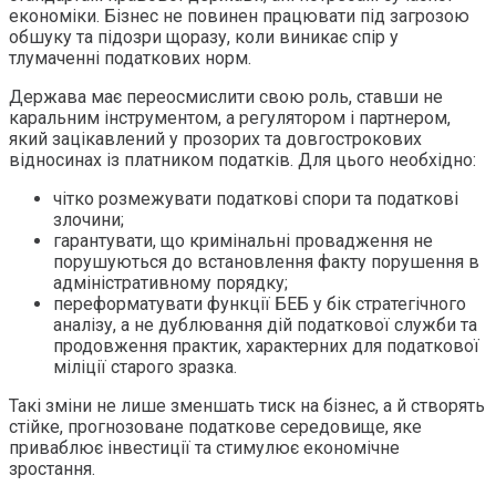
економіки. Бізнес не повинен працювати під загрозою
обшуку та підозри щоразу, коли виникає спір у
тлумаченні податкових норм.
Держава має переосмислити свою роль, ставши не
каральним інструментом, а регулятором і партнером,
який зацікавлений у прозорих та довгострокових
відносинах із платником податків. Для цього необхідно:
чітко розмежувати податкові спори та податкові
злочини;
гарантувати, що кримінальні провадження не
порушуються до встановлення факту порушення в
адміністративному порядку;
переформатувати функції БЕБ у бік стратегічного
аналізу, а не дублювання дій податкової служби та
продовження практик, характерних для податкової
міліції старого зразка.
Такі зміни не лише зменшать тиск на бізнес, а й створять
стійке, прогнозоване податкове середовище, яке
приваблює інвестиції та стимулює економічне
зростання.