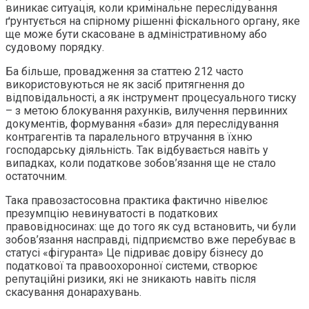
виникає ситуація, коли кримінальне переслідування
ґрунтується на спірному рішенні фіскального органу, яке
ще може бути скасоване в адміністративному або
судовому порядку.
Ба більше, провадження за статтею 212 часто
використовуються не як засіб притягнення до
відповідальності, а як інструмент процесуального тиску
– з метою блокування рахунків, вилучення первинних
документів, формування «бази» для переслідування
контрагентів та паралельного втручання в їхню
господарську діяльність. Так відбувається навіть у
випадках, коли податкове зобов’язання ще не стало
остаточним.
Така правозастосовна практика фактично нівелює
презумпцію невинуватості в податкових
правовідносинах: ще до того як суд встановить, чи були
зобов’язання насправді, підприємство вже перебуває в
статусі «фігуранта» Це підриває довіру бізнесу до
податкової та правоохоронної системи, створює
репутаційні ризики, які не зникають навіть після
скасування донарахувань.