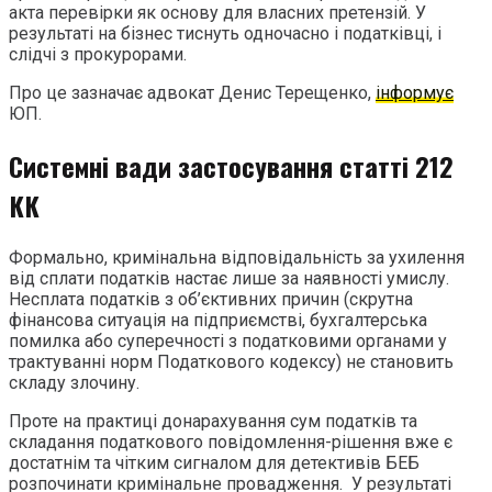
акта перевірки як основу для власних претензій. У
результаті на бізнес тиснуть одночасно і податківці, і
слідчі з прокурорами.
Про це зазначає адвокат Денис Терещенко,
інформує
ЮП.
Системні вади застосування статті 212
КК
Формально, кримінальна відповідальність за ухилення
від сплати податків настає лише за наявності умислу.
Несплата податків з об’єктивних причин (скрутна
фінансова ситуація на підприємстві, бухгалтерська
помилка або суперечності з податковими органами у
трактуванні норм Податкового кодексу) не становить
складу злочину.
Проте на практиці донарахування сум податків та
складання податкового повідомлення-рішення вже є
достатнім та чітким сигналом для детективів БЕБ
розпочинати кримінальне провадження. У результаті