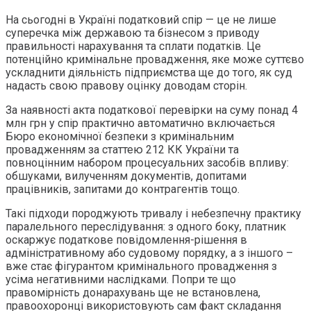
На сьогодні в Україні податковий спір — це не лише
суперечка між державою та бізнесом з приводу
правильності нарахування та сплати податків. Це
потенційно кримінальне провадження, яке може суттєво
ускладнити діяльність підприємства ще до того, як суд
надасть свою правову оцінку доводам сторін.
За наявності акта податкової перевірки на суму понад 4
млн грн у спір практично автоматично включається
Бюро економічної безпеки з кримінальним
провадженням за статтею 212 КК України та
повноцінним набором процесуальних засобів впливу:
обшуками, вилученням документів, допитами
працівників, запитами до контрагентів тощо.
Такі підходи породжують тривалу і небезпечну практику
паралельного переслідування: з одного боку, платник
оскаржує податкове повідомлення-рішення в
адміністративному або судовому порядку, а з іншого –
вже стає фігурантом кримінального провадження з
усіма негативними наслідками. Попри те що
правомірність донарахувань ще не встановлена,
правоохоронці використовують сам факт складання