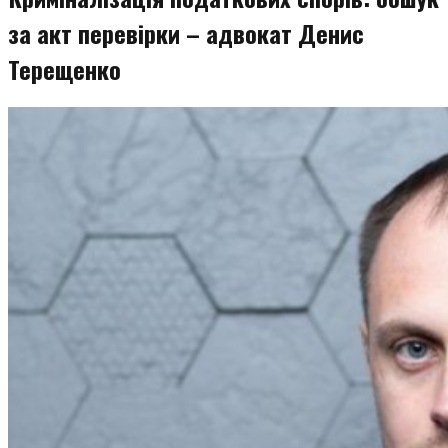
за акт перевірки – адвокат Денис
Терещенко