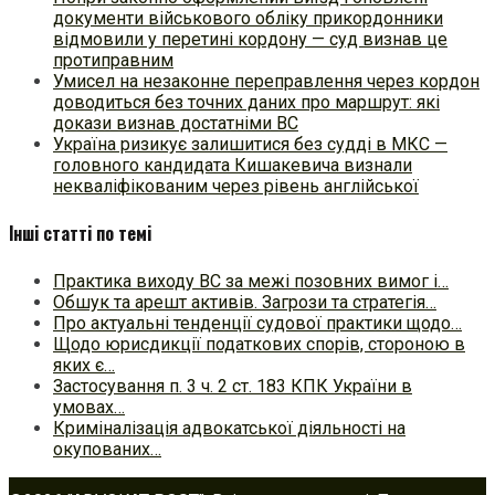
документи військового обліку прикордонники
відмовили у перетині кордону — суд визнав це
протиправним
Умисел на незаконне переправлення через кордон
доводиться без точних даних про маршрут: які
докази визнав достатніми ВС
Україна ризикує залишитися без судді в МКС —
головного кандидата Кишакевича визнали
некваліфікованим через рівень англійської
Інші статті по темі
Практика виходу ВС за межі позовних вимог і…
Обшук та арешт активів. Загрози та стратегія…
Про актуальні тенденції судової практики щодо…
Щодо юрисдикції податкових спорів, стороною в
яких є…
Застосування п. 3 ч. 2 ст. 183 КПК України в
умовах…
Криміналізація адвокатської діяльності на
окупованих…