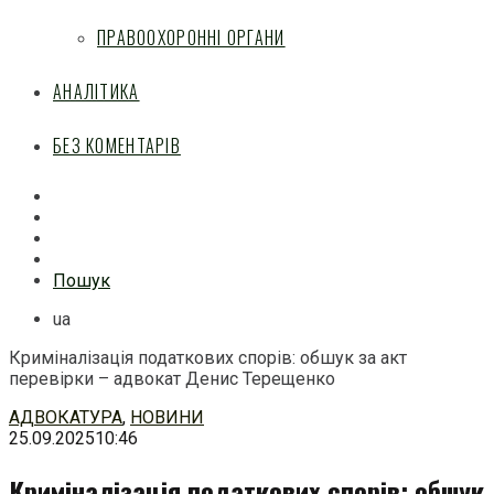
ПРАВООХОРОННІ ОРГАНИ
АНАЛІТИКА
БЕЗ КОМЕНТАРІВ
Facebook
Mail
Telegram
Feed
Пошук
ua
Криміналізація податкових спорів: обшук за акт
перевірки – адвокат Денис Терещенко
Перейти
АДВОКАТУРА
,
НОВИНИ
до
25.09.2025
10:46
змісту
Криміналізація податкових спорів: обшук