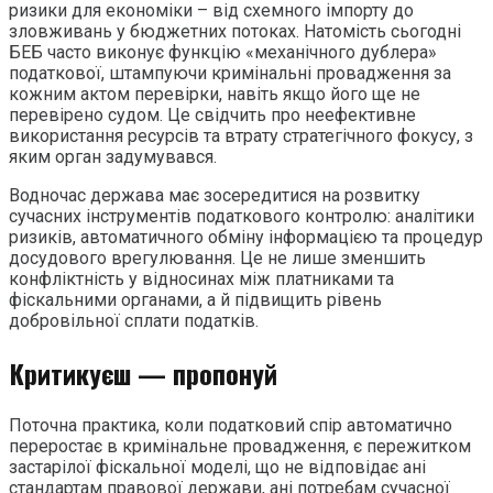
ризики для економіки – від схемного імпорту до
зловживань у бюджетних потоках. Натомість сьогодні
БЕБ часто виконує функцію «механічного дублера»
податкової, штампуючи кримінальні провадження за
кожним актом перевірки, навіть якщо його ще не
перевірено судом. Це свідчить про неефективне
використання ресурсів та втрату стратегічного фокусу, з
яким орган задумувався.
Водночас держава має зосередитися на розвитку
сучасних інструментів податкового контролю: аналітики
ризиків, автоматичного обміну інформацією та процедур
досудового врегулювання. Це не лише зменшить
конфліктність у відносинах між платниками та
фіскальними органами, а й підвищить рівень
добровільної сплати податків.
Критикуєш — пропонуй
Поточна практика, коли податковий спір автоматично
переростає в кримінальне провадження, є пережитком
застарілої фіскальної моделі, що не відповідає ані
стандартам правової держави, ані потребам сучасної