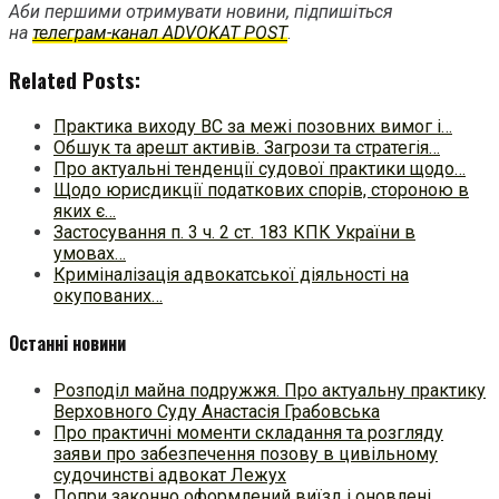
Аби першими отримувати новини, підпишіться
на
телеграм-канал ADVOKAT POST
.
Related Posts:
Практика виходу ВС за межі позовних вимог і…
Обшук та арешт активів. Загрози та стратегія…
Про актуальні тенденції судової практики щодо…
Щодо юрисдикції податкових спорів, стороною в
яких є…
Застосування п. 3 ч. 2 ст. 183 КПК України в
умовах…
Криміналізація адвокатської діяльності на
окупованих…
Останні новини
Розподіл майна подружжя. Про актуальну практику
Верховного Суду Анастасія Грабовська
Про практичні моменти складання та розгляду
заяви про забезпечення позову в цивільному
судочинстві адвокат Лежух
Попри законно оформлений виїзд і оновлені