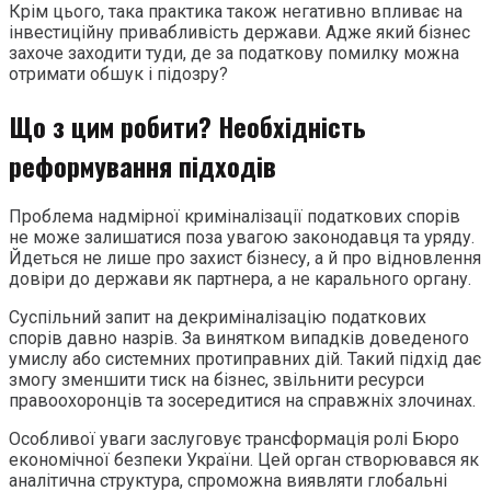
Крім цього, така практика також негативно впливає на
інвестиційну привабливість держави. Адже який бізнес
захоче заходити туди, де за податкову помилку можна
отримати обшук і підозру?
Що з цим робити? Необхідність
реформування підходів
Проблема надмірної криміналізації податкових спорів
не може залишатися поза увагою законодавця та уряду.
Йдеться не лише про захист бізнесу, а й про відновлення
довіри до держави як партнера, а не карального органу.
Суспільний запит на декриміналізацію податкових
спорів давно назрів. За винятком випадків доведеного
умислу або системних протиправних дій. Такий підхід дає
змогу зменшити тиск на бізнес, звільнити ресурси
правоохоронців та зосередитися на справжніх злочинах.
Особливої уваги заслуговує трансформація ролі Бюро
економічної безпеки України. Цей орган створювався як
аналітична структура, спроможна виявляти глобальні