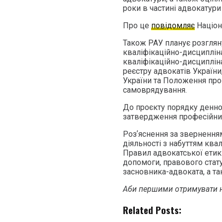
роки в частині адвокатури
Про це
повідомляє
Націон
Також РАУ планує розгляну
кваліфікаційно-дисципліна
кваліфікаційно-дисциплін
реєстру адвокатів Україн
України та Положення про
самоврядування.
До проєкту порядку денно
затвердження професійних
Розʼяснення за зверненням
діяльності з набуттям ква
Правил адвокатської етик
допомоги, правового стату
засновника-адвоката, а та
Аби першими отримувати н
Related Posts: