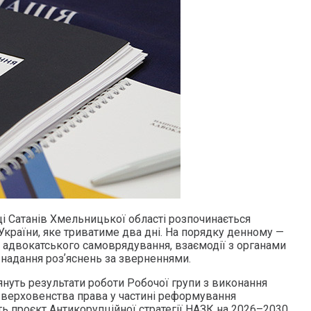
ищі Сатанів Хмельницької області розпочинається
України, яке триватиме два дні. На порядку денному —
в адвокатського самоврядування, взаємодії з органами
 надання розʼяснень за зверненнями.
януть результати роботи Робочої групи з виконання
 верховенства права у частині реформування
ть проєкт Антикорупційної стратегії НАЗК на 2026–2030