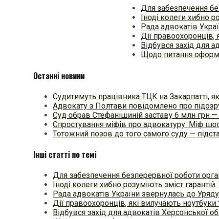
Для забезпечення бе
Іноді колеги хибно р
Рада адвокатів Укра
Дії правоохоронців, 
Відбувся захід для а
Щодо питання оформ
Останні новини
Судитимуть працівника ТЦК на Закарпатті, як
Адвокату з Полтави повідомлено про підозру з
Суд обрав Стефанішиній заставу 6 млн грн —
Спростування міфів про адвокатуру. Міф шос
Тотожний позов до того самого суду — підстав
Інші статті по темі
Для забезпечення безперервної роботи орга
Іноді колеги хибно розуміють зміст гарантій
Рада адвокатів України звернулась до Уряду
Дії правоохоронців, які вилучають ноутбуки 
Відбувся захід для адвокатів Херсонської об