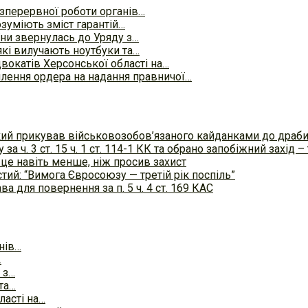
зперервної роботи органів…
озуміють зміст гарантій…
їни звернулась до Уряду з…
які вилучають ноутбуки та…
двокатів Херсонської області на…
лення ордера на надання правничої…
ий прикував військовозобов’язаного кайданками до драбини 
а ч. 3 ст. 15 ч. 1 ст. 114-1 КК та обрано запобіжний захід
 це навіть менше, ніж просив захист
тий: “Вимога Євросоюзу — третій рік поспіль”
а для повернення за п. 5 ч. 4 ст. 169 КАС
нів…
…
 з…
та…
ласті на…