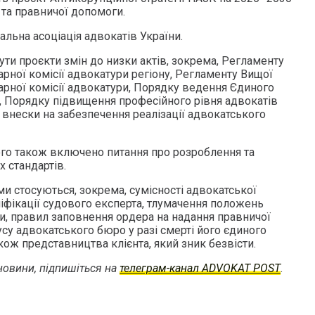
 та правничої допомоги.
альна асоціація адвокатів України.
ти проєкти змін до низки актів, зокрема, Регламенту
рної комісії адвокатури регіону, Регламенту Вищої
арної комісії адвокатури, Порядку ведення Єдиного
и, Порядку підвищення професійного рівня адвокатів
 внески на забезпечення реалізації адвокатського
го також включено питання про розроблення та
 стандартів.
и стосуються, зокрема, сумісності адвокатської
ліфікації судового експерта, тлумачення положень
и, правил заповнення ордера на надання правничої
су адвокатського бюро у разі смерті його єдиного
кож представництва клієнта, який зник безвісти.
овини, підпишіться на
телеграм-канал ADVOKAT POST
.