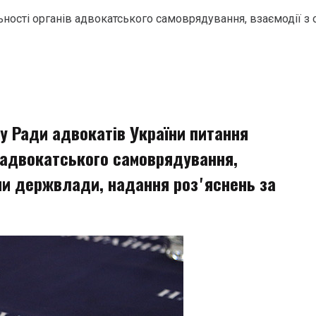
ьності органів адвокатського самоврядування, взаємодії з
у Ради адвокатів України питання
в адвокатського самоврядування,
ами держвлади, надання розʼяснень за