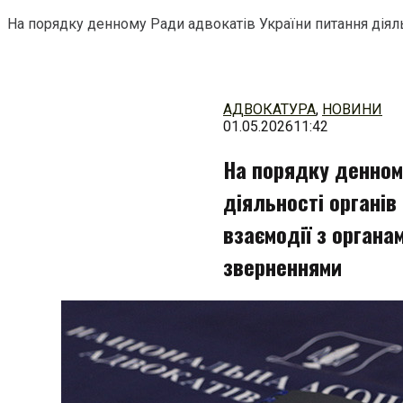
На порядку денному Ради адвокатів України питання діял
Перейти
до
змісту
АДВОКАТУРА
,
НОВИНИ
01.05.2026
11:42
На порядку денном
діяльності органі
взаємодії з орган
зверненнями