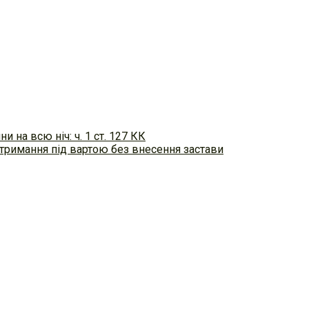
на всю ніч: ч. 1 ст. 127 КК
 – тримання під вартою без внесення застави