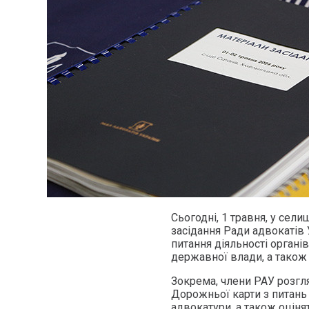
Сьогодні, 1 травня, у сел
засідання Ради адвокатів 
питання діяльності органі
державної влади, а також
Зокрема, члени РАУ розгл
Дорожньої карти з питань
адвокатури, а також оціня