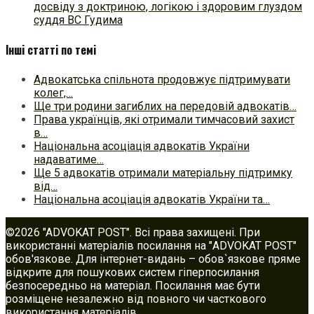
досвіду з доктриною, логікою і здоровим глуздом
суддя ВС Гудима
Інші статті по темі
Адвокатська спільнота продовжує підтримувати
колег,…
Ще три родини загиблих на передовій адвокатів…
Права українців, які отримали тимчасовий захист
в…
Національна асоціація адвокатів України
надаватиме…
Ще 5 адвокатів отримали матеріальну підтримку
від…
Національна асоціація адвокатів України та…
©2026 "ADVOKAT POST". Всі права захищені. При
використанні матеріалів посилання на "ADVOKAT POST"
обов'язкове. Для інтернет-видань – обов`язкове пряме
відкрите для пошукових систем гіперпосилання
безпосередньо на матеріал. Посилання має бути
розміщене незалежно від повного чи часткового
використання матеріалів.