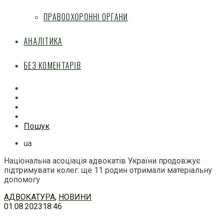
ПРАВООХОРОННІ ОРГАНИ
АНАЛІТИКА
БЕЗ КОМЕНТАРІВ
Facebook
Mail
Telegram
Feed
Пошук
ua
Національна асоціація адвокатів України продовжує
підтримувати колег: ще 11 родин отримали матеріальну
допомогу
Перейти
АДВОКАТУРА
,
НОВИНИ
до
01.08.2023
18:46
змісту