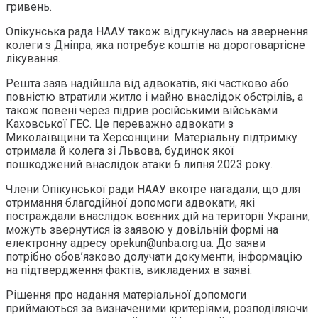
гривень.
Опікунська рада НААУ також відгукнулась на звернення
колеги з Дніпра, яка потребує коштів на дороговартісне
лікування.
Решта заяв надійшла від адвокатів, які частково або
повністю втратили житло і майно внаслідок обстрілів, а
також повені через підрив російськими військами
Каховської ГЕС. Це переважно адвокати з
Миколаївщини та Херсонщини. Матеріальну підтримку
отримала й колега зі Львова, будинок якої
пошкоджений внаслідок атаки 6 липня 2023 року.
Члени Опікунської ради НААУ вкотре нагадали, що для
отримання благодійної допомоги адвокати, які
постраждали внаслідок воєнних дій на території України,
можуть звернутися із заявою у довільній формі на
електронну адресу opekun@unba.org.ua. До заяви
потрібно обов’язково долучати документи, інформацію
на підтвердження фактів, викладених в заяві.
Рішення про надання матеріальної допомоги
приймаються за визначеними критеріями, розподіляючи