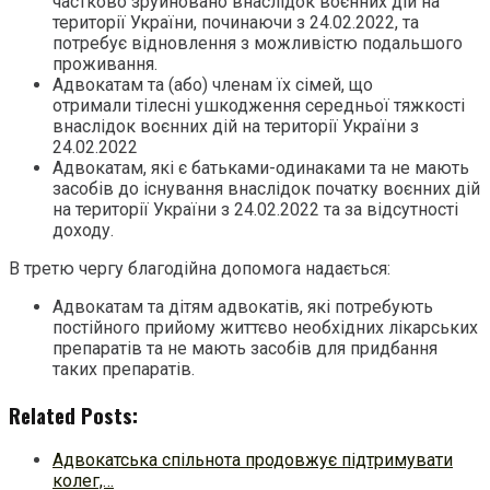
частково зруйновано внаслідок воєнних дій на
території України, починаючи з 24.02.2022, та
потребує відновлення з можливістю подальшого
проживання.
Адвокатам та (або) членам їх сімей, що
отримали тілесні ушкодження середньої тяжкості
внаслідок воєнних дій на території України з
24.02.2022
Адвокатам, які є батьками-одинаками та не мають
засобів до існування внаслідок початку воєнних дій
на території України з 24.02.2022 та за відсутності
доходу.
В третю чергу благодійна допомога надається:
Адвокатам та дітям адвокатів, які потребують
постійного прийому життєво необхідних лікарських
препаратів та не мають засобів для придбання
таких препаратів.
Related Posts:
Адвокатська спільнота продовжує підтримувати
колег,…