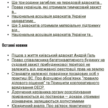
Ще три родини загиблих на передовій адвокатів…
Права українців, які отримали тимчасовий захист
в…
Національна асоціація адвокатів України
надаватиме…
Ще 5 адвокатів отримали матеріальну підтримку
від…
Національна асоціація адвокатів України та…
Останні новини
Пішов з життя київський адвокат Андрій Галь
Право співвласника багатоквартирного будинку на
судовий захист прибудинкової території не
залежить від державної реєстрації прав на землю
Стандарти належної поведінки посадових осіб у
практиці ВC. Про фідуціарні обов’язки, “правило
ділового рішення” та Принципи корпоративного
врядування ОЕСР
Доручення керівника органу розслідування
прирівнюється до постанови — докази, отримані
дізнавачем, залишаються допустимими
Юридичний аналіз. Про зв’язок практичного