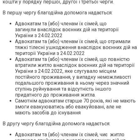
кошти у порядку першої, другої і третьої черги.
В першу чергу благодійна допомога надається:
Адвокатам та (або) членам їх сімей, що
загинули внаслідок воєнних дій на території
України з 24.02.2022
Адвокатам та (або) членам їх сімей, що отримали
тяжкі тілесні ушкодження внаслідок воєнних дій на
території України з 24.02.2022
Адвокатам та (або) членам їх сімей, що повністю
втратили житло внаслідок воєнних дій на території
України з 24.02.2022, яке слугувало місцем
постійного проживання, у випадку неможливості
подальшого проживання в ньому через значний
ступінь руйнування та відсутність іншого
придатного до проживання житла.
Самотнім адвокатам старше 70 років, які не мають
змоги евакуюватись або евакуйовані, але не
мають засобів до існування
В другу чергу благодійна допомога надається:
Адвокатам та (або) членам їх сімей, чиє житло