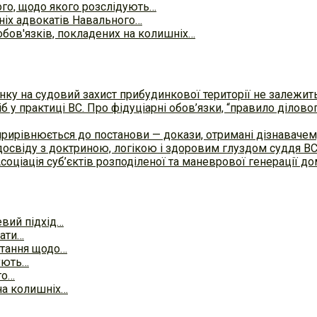
го, щодо якого розслідують…
шніх адвокатів Навального…
бов'язків, покладених на колишніх…
ку на судовий захист прибудинкової території не залежит
б у практиці ВC. Про фідуціарні обов’язки, “правило ділов
прирівнюється до постанови — докази, отримані дізнавач
досвіду з доктриною, логікою і здоровим глуздом суддя В
Асоціація суб’єктів розподіленої та маневрової генерації 
вий підхід…
чати…
итання щодо…
ують…
го…
на колишніх…