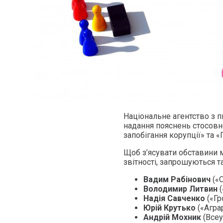
Національне агентство з п
надання пояснень стосов
запобігання корупції» та «П
Щоб з’ясувати обставини
звітності, запрошуються т
Вадим Рабінович
(«
Володимир Литвин
Надія Савченко
(«Гр
Юрій Крутько
(«Аграр
Андрій Мохник
(Всеу