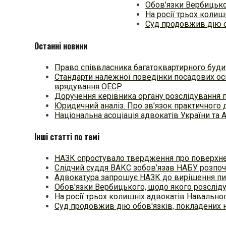
Обов'язки Вербицько
На росії трьох коли
Суд продовжив дію о
Останні новини
Право співвласника багатоквартирного будин
Стандарти належної поведінки посадових осі
врядування ОЕСР
Доручення керівника органу розслідування 
Юридичний аналіз. Про зв’язок практичного 
Національна асоціація адвокатів України та 
Інші статті по темі
НАЗК спростувало твердження про поверхне
Слідчий суддя ВАКС зобов’язав НАБУ розпо
Адвокатура запрошує НАЗК до вирішення п
Обов'язки Вербицького, щодо якого розслід
На росії трьох колишніх адвокатів Навально
Суд продовжив дію обов'язків, покладених 