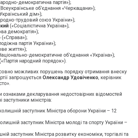
ародно-демократична партія»);
(Всеукраїнське об’єднання «Черкащани»);
Український дім»);
родно-трудовий союз України»);
ький
(«Соціалістична Україна»);
ова демократія»);
о
(«Справа»);
одіжна партія України»);
ве життя»);
Національно-демократичне об’єднання «Україна»);
(
«Партія народний порядок»).
осовно можливих порушень порядку отримання внеску
артії запрошується
Олександр Удовіченко
, керівник
сто».
ми ознаками декларування недостовірних відомостей
 заступники міністрів:
 колишній заступник Міністра оборони України – 12
колишній заступник Міністра молоді та спорту України –
шній заступник Міністра розвитку економіки, торгівлі та