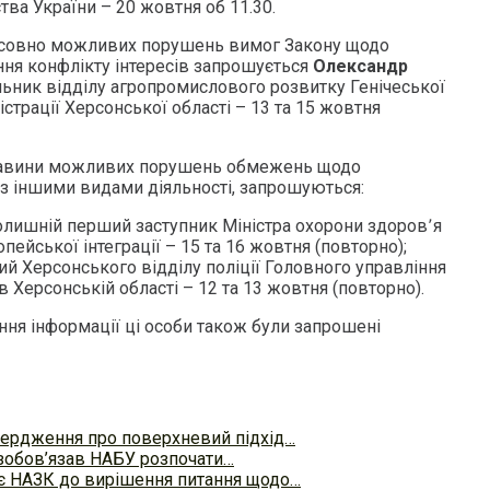
тва України – 20 жовтня об 11.30.
осовно можливих порушень вимог Закону щодо
ння конфлікту інтересів запрошується
Олександр
льник відділу агропромислового розвитку Генічеської
страції Херсонської області – 13 та 15 жовтня
ставини можливих порушень обмежень щодо
 з іншими видами діяльності, запрошуються:
олишній перший заступник Міністра охорони здоров՚я
пейської інтеграції – 15 та 16 жовтня (повторно);
чий Херсонського відділу поліції Головного управління
в Херсонській області – 12 та 13 жовтня (повторно).
ня інформації ці особи також були запрошені
вердження про поверхневий підхід…
зобов’язав НАБУ розпочати…
є НАЗК до вирішення питання щодо…