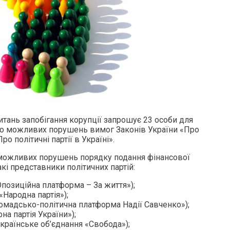
итань запобігання корупції запрошує 23 особи для
но можливих порушень вимог Законів України «Про
ро політичні партії в Україні».
 можливих порушень порядку подання фінансової
акі представники політичних партій:
Опозиційна платформа – За життя»);
(«Народна партія»);
омадсько-політична платформа Надії Савченко»);
на партія України»);
країнське об’єднання «Свобода»);