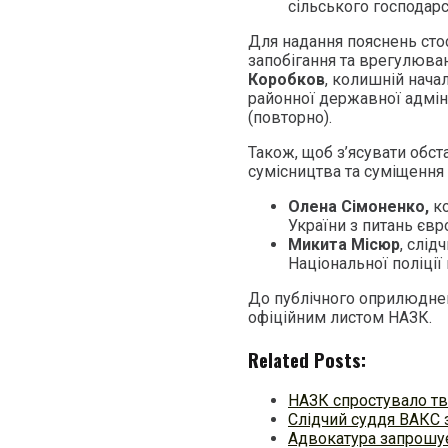
сільського господарс
Для надання пояснень ст
запобігання та врегулюва
Коробков
, колишній нача
районної державної адміні
(повторно).
Також, щоб з’ясувати об
сумісництва та суміщення
Олена Сімоненко
,
к
України з питань євро
Микита Місюр
, слід
Національної поліції 
До публічного оприлюднен
офіційним листом НАЗК.
Related Posts:
НАЗК спростувало т
Слідчий суддя ВАКС 
Адвокатура запрошу