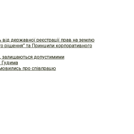
ь від державної реєстрації прав на землю
ого рішення” та Принципи корпоративного
ем, залишаються допустимими
С Гудима
домовились про співпрацю