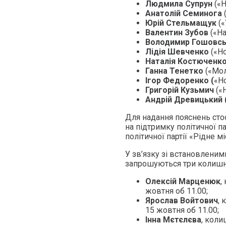
Людмила Супрун
(«Н
Анатолій Семинога
Юрій Стельмащук
(«
Валентин Зубов
(«На
Володимир Гошовс
Лідія Шевченко
(«Н
Наталія Костюченк
Ганна Тенетко
(«Мол
Ігор Федоренко (
«Но
Григорій Кузьмич
(«
Андрій Древицький 
Для надання пояснень ст
на підтримку політичної п
політичної партії «Рідне мі
У зв’язку зі встановлени
запрошуються три колишні
Олексій Марценюк
,
жовтня об 11.00;
Ярослав Войтович
, 
15 жовтня об 11.00;
Інна Мєтєлєва
, коли