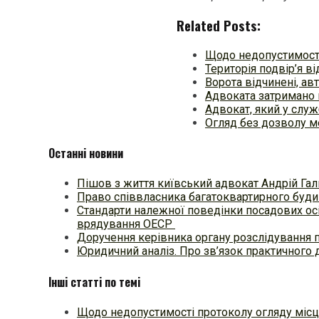
Related Posts:
Щодо недопустимості
Територія подвір’я ві
Ворота відчинені, ав
Адвоката затримано 
Адвокат, який у слу
Огляд без дозволу м
Останні новини
Пішов з життя київський адвокат Андрій Гал
Право співвласника багатоквартирного будин
Стандарти належної поведінки посадових осі
врядування ОЕСР
Доручення керівника органу розслідування 
Юридичний аналіз. Про зв’язок практичного 
Інші статті по темі
Щодо недопустимості протоколу огляду місця