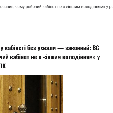
ояснив, чому робочий кабінет не є «іншим володінням» у ро
у кабінеті без ухвали — законний: ВС
чий кабінет не є «іншим володінням» у
КПК