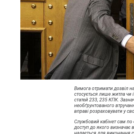
Вимога отримати дозвіл на
стосується лише житла чи 
статей 233, 235 КПК. Зазн
необґрунтованого втручання
вправі розраховувати у св
Службовий кабінет сам по
доступ до якого визначає
надається для виконання с