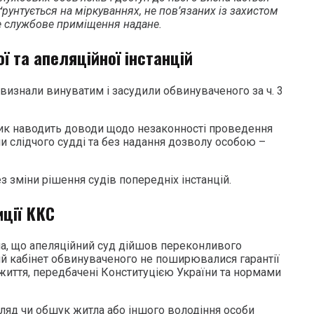
рунтується на міркуваннях, не пов’язаних із захистом
ке службове приміщення надане.
ої та апеляційної інстанцій
 визнали винуватим і засудили обвинуваченого за ч. 3
сник наводить доводи щодо незаконності проведення
и слідчого судді та без надання дозволу особою –
 зміни рішення судів попередніх інстанцій.
иції ККС
ла, що апеляційний суд дійшов переконливого
й кабінет обвинуваченого не поширювалися гарантії
 життя, передбачені Конституцією України та нормами
ляд чи обшук житла або іншого володіння особи