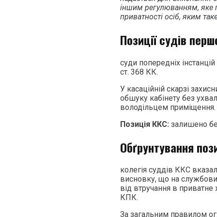
іншим регулюванням, яке ґ
приватності осіб, яким та
Позиції судів перш
суди попередніх інстанцій
ст. 368 КК.
У касаційній скарзі захи
обшуку кабінету без ухвал
володільцем приміщення.
Позиція ККС:
залишено без
Обґрунтування поз
колегія суддів ККС вказа
висновку, що на службови
від втручання в приватне
КПК.
За загальним правилом ог