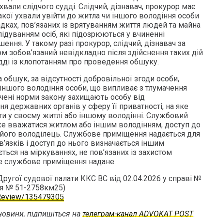
хвали слідчого судді. Слідчий, дізнавач, прокурор має
кої ухвали увійти до житла чи іншого володіння особи
дках, пов’язаних із врятуванням життя людей та майна
ідуванням осіб, які підозрюються у вчиненні
ння. У такому разі прокурор, слідчий, дізнавач за
м зобов’язаний невідкладно після здійснення таких дій
дді із клопотанням про проведення обшуку.
 обшук, за відсутності добровільної згоди особи,
 іншого володіння особи, що випливає з тлумачення
ачені норми закону захищають особу від
я державних органів у сферу її приватності, на яке
ти у своєму житлі або іншому володінні. Службовий
оже вважатися житлом або іншим володінням, доступ до
його володілець. Службове приміщення надається для
’язків і доступ до нього визначається іншим
ться на міркуваннях, не пов’язаних із захистом
ке службове приміщення надане.
Другої судової палати ККС ВС від 02.04.2026 у справі №
я № 51-2758км25)
a/Review/135479305
овини, підпишіться на
телеграм-канал ADVOKAT POST
.