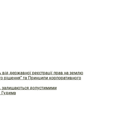
ь від державної реєстрації прав на землю
ого рішення” та Принципи корпоративного
ем, залишаються допустимими
С Гудима