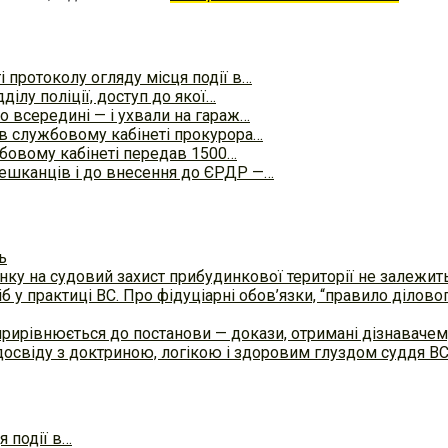
 протоколу огляду місця події в…
дділу поліції, доступ до якої…
то всередині — і ухвали на гараж…
в службовому кабінеті прокурора…
жбовому кабінеті передав 1500…
ешканців і до внесення до ЄРДР —…
ь
ку на судовий захист прибудинкової території не залежит
б у практиці ВC. Про фідуціарні обов’язки, “правило ділов
прирівнюється до постанови — докази, отримані дізнавач
досвіду з доктриною, логікою і здоровим глуздом суддя В
 події в…