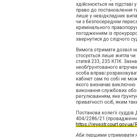
здійснюється на підставі у
право до постановлення та
лише у невідкладних випа
чи з безпосереднім пересл
кримінального правопоруше
погодженням із прокуроро
звернутися до слідчого су
Вимога отримати дозвіл на
стосується лише житла чи
статей 233, 235 КПК. Зазн
необґрунтованого втручанн
особа вправі розраховува
кабінет сам по собі не м
якого визначає виключно 
виконання службових обов
регулюванням, яке ґрунтує
приватності осіб, яким та
Постанова колегії суддів 
404/2286/21 (провадженн
https://reyestr.court.gov.u
Аби першими отримувати н