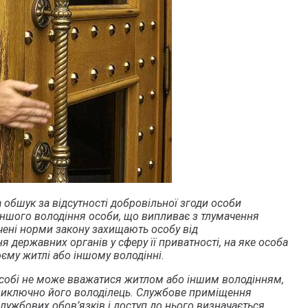
 обшук за відсутності добровільної згоди особи
іншого володіння особи, що випливає з тлумачення
ачені норми закону захищають особу від
 державних органів у сферу її приватності, на яке особа
оєму житлі або іншому володінні.
 собі не може вважатися житлом або іншим володінням,
 виключно його володілець. Службове приміщення
лужбових обов’язків і доступ до нього визначається