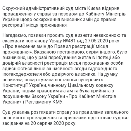
Окружний адміністративний суд міста Києва відкрив
провадження у справі за позовом до Кабінету Міністрів
України щодо оскарження внесених змін до правил
реєстрації місця проживання.
Нагадаємо, позивач просить суд визнати незаконною та
скасувати постанову Уряду №481 від 27.05.2020 року
«Про внесення змін до Правил реєстрації місця
проживання». Вказаною постановою, окрім іншого, було
визначено, що у разі перебування житла в іпотеці або
довірчій власності реєстрація місця проживання особи
здійснюється лише за наявності згоди відповідного
іпотекодержателя або довірчого власника. На думку
позивача, оскаржувана постанова суперечить
Конституції України, чинному Цивільному кодексу
України, іншим правовим актам та була прийнята з
порушенням Закону України «Про Кабінет Міністрів
України» і Регламенту КМУ.
Суд ухвалив розглядати справу за правилами загального
позовного провадження та призначив підготовче судове
засідання на 20 серпня 2020 року.