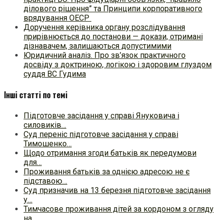
ділового рішення” та Принципи корпоративного
врядування ОЕСР
Доручення керівника органу розслідування
прирівнюється до постанови — докази, отримані
дізнавачем, залишаються допустимими
Юридичний аналіз. Про зв’язок практичного
досвіду з доктриною, логікою і здоровим глуздом
суддя ВС Гудима
Інші статті по темі
Підготовче засідання у справі Януковича і
силовиків…
Суд переніс підготовче засідання у справі
Тимошенко…
Щодо отримання згоди батьків як передумови
для…
Проживання батьків за однією адресою не є
підставою…
Суд призначив на 13 березня підготовче засідання
у…
Тимчасове проживання дітей за кордоном з огляду
на…