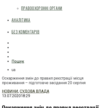
ПРАВООХОРОННІ ОРГАНИ
АНАЛІТИКА
БЕЗ КОМЕНТАРІВ
Facebook
Mail
Telegram
Feed
Пошук
ua
Оскарження змін до правил реєстрації місця
проживання – підготовче засідання 20 серпня
Перейти
НОВИНИ
,
СУДОВА ВЛАДА
до
13.07.2020
18:29
змісту
Оскарження змін до правил реєстрації