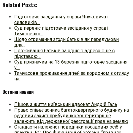
Related Posts:
Підготовче засідання у справі Януковича і
силовиків…
Суд переніс підготовче засідання у справі
Тимошенко…
Щодо отримання згоди батьків як передумови
для…
Проживання батьків за однією адресою не є
підставою…
Суд призначив на 13 березня підготовче засідання
у…
Тимчасове проживання дітей за кордоном з огляду
на…
Останні новини
Пішов з життя київський адвокат Андрій Галь
Право співвласника багатоквартирного будинку на
судовий захист прибудинкової території не
залежить від державної реєстрації прав на землю
Стандарти належної поведінки посадових осіб у
практиці ВC. Про фідуціарні обов’язки, “правило