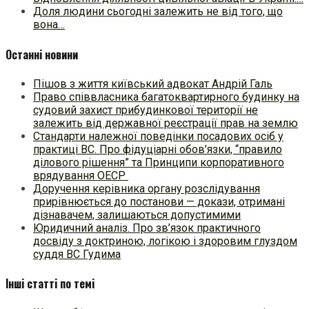
Доля людини сьогодні залежить не від того, що
вона…
Останні новини
Пішов з життя київський адвокат Андрій Галь
Право співвласника багатоквартирного будинку на
судовий захист прибудинкової території не
залежить від державної реєстрації прав на землю
Стандарти належної поведінки посадових осіб у
практиці ВC. Про фідуціарні обов’язки, “правило
ділового рішення” та Принципи корпоративного
врядування ОЕСР
Доручення керівника органу розслідування
прирівнюється до постанови — докази, отримані
дізнавачем, залишаються допустимими
Юридичний аналіз. Про зв’язок практичного
досвіду з доктриною, логікою і здоровим глуздом
суддя ВС Гудима
Інші статті по темі