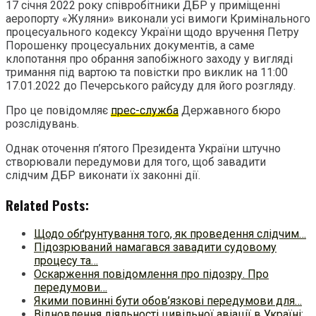
17 січня 2022 року співробітники ДБР у приміщенні
аеропорту «Жуляни» виконали усі вимоги Кримінального
процесуального кодексу України щодо вручення Петру
Порошенку процесуальних документів, а саме
клопотання про обрання запобіжного заходу у вигляді
тримання під вартою та повістки про виклик на 11:00
17.01.2022 до Печерського райсуду для його розгляду.
Про це повідомляє
прес-служба
Державного бюро
розслідувань.
Однак оточення п’ятого Президента України штучно
створювали передумови для того, щоб завадити
слідчим ДБР виконати їх законні дії.
Related Posts:
Щодо обґрунтування того, як проведення слідчим…
Підозрюваний намагався завадити судовому
процесу та…
Оскарження повідомлення про підозру. Про
передумови…
Якими повинні бути обов’язкові передумови для…
Відновлення діяльності цивільної авіації в Україні:…