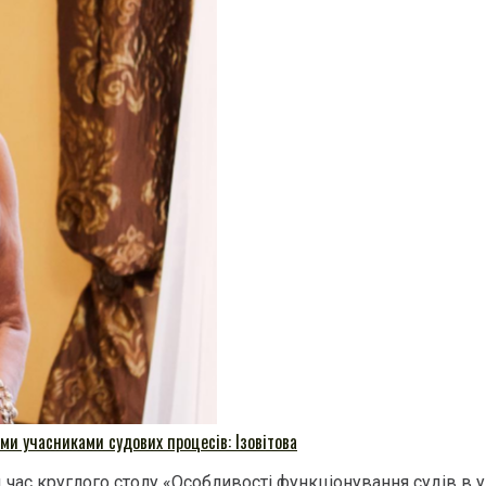
ми учасниками судових процесів: Ізовітова
 час круглого столу «Особливості функціонування судів в у