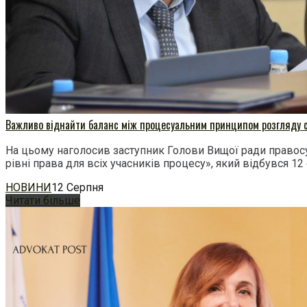
Важливо віднайти баланс між процесуальним принципом розгляду сп
На цьому наголосив заступник Голови Вищої ради правосу
рівні права для всіх учасників процесу», який відбувся 1
НОВИНИ
12 Серпня
Читати більше