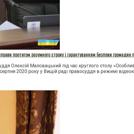
рави протягом розумного строку і гарантуванням безпеки громадян п
ддя Олексій Маловацький під час круглого столу «Особлив
2 серпня 2020 року у Вищій раді правосуддя в режимі відео