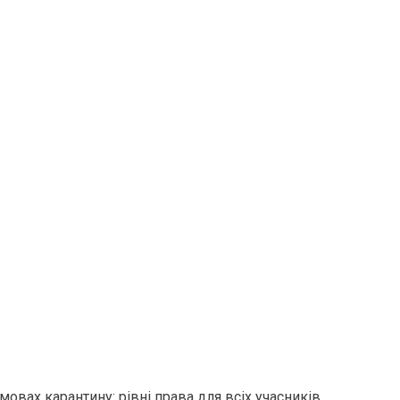
мовах карантину: рівні права для всіх учасників