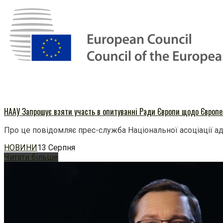
НААУ Запрошує взяти участь в опитуванні Ради Європи щодо Європей
Про це повідомляє прес-служба Національної асоціації ад
НОВИНИ
13 Серпня
Читати більше