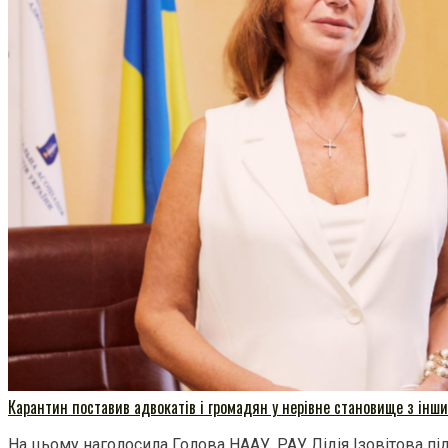
Карантин поставив адвокатів і громадян у нерівне становище з інши
На цьому наголосила Голова НААУ, РАУ Лідія Ізовітова під