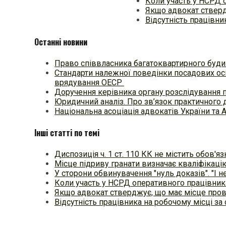
Коли участь у НСРД 
Якщо адвокат стверд
Відсутність працівни
Останні новини
Право співвласника багатоквартирного будин
Стандарти належної поведінки посадових осі
врядування ОЕСР
Доручення керівника органу розслідування 
Юридичний аналіз. Про зв’язок практичного 
Національна асоціація адвокатів України та 
Інші статті по темі
Диспозиція ч. 1 ст. 110 КК не містить обов'я
Місце підриву гранати визначає кваліфікаці
У сторони обвинувачення "нуль доказів". "І н
Коли участь у НСРД оперативного працівник
Якщо адвокат стверджує, що має місце про
Відсутність працівника на робочому місці за