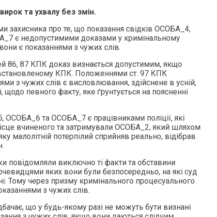
ирок та ухвалу без змін.
ми захисника про те, що показання свідків ОСОБА_4,
_7 є недопустимими доказами у кримінальному
вони є показаннями з чужих слів.
ей 86, 87 КПК доказ визнається допустимим, якщо
 встановленому КПК. Положеннями ст. 97 КПК
ми з чужих слів є висловлювання, здійснене в усній,
, щодо певного факту, яке ґрунтується на поясненні
 ОСОБА_6 та ОСОБА_7 є працівниками поліції, які
ісце вчиненого та затримували ОСОБА_2, який шляхом
яку малолітній потерпілий сприйняв реально, відібрав
.
дки повідомляли виключно ті факти та обставини
очевидцями яких вони були безпосередньо, на які суд
нні. Тому через призму кримінального процесуального
показаннями з чужих слів.
дбачає, що у будь-якому разі не можуть бути визнані
ання з чужих слів, якщо вони даються слідчим,