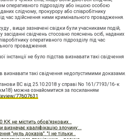
ом оперативного підрозділу або іншою особою
аданих слідчому, прокурору або співробітнику
під час здійснення ними кримінального провадження.
ду , вище зазначені свідки були учасниками подій,
 засіданні свідчень стосовно пояснень осіб, наданих
півробітнику оперативного підрозділу під час
льного провадження.
ої інстанції не було підстав визнавати такі свідчення
ав визнавати такі свідчення недопустимими доказами.
анови ВС від 25.10.2018 у справі No 161/7193/16-к
км18) можна ознайомитися за посиланням
a/Review/77607631
110 КК не містить обов'язкових…
и визначає кваліфікацію злочину:…
ння "нуль доказів". "І не тільки…