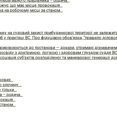
оперативного працівника – родича…
жує, що має місце провокація…
ка на робочому місці за станом…
ку на судовий захист прибудинкової території не залежит
б у практиці ВC. Про фідуціарні обов’язки, “правило ділов
прирівнюється до постанови — докази, отримані дізнавач
досвіду з доктриною, логікою і здоровим глуздом суддя В
Асоціація суб’єктів розподіленої та маневрової генерації 
зкових…
ю злочину:…
е тільки…
а – родича…
вокація…
 станом…