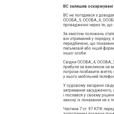
ВС залишив оскаржувані в
ВС не погодився з довода
ОСОБА_5, ОСОБА_6, ОСОБА
провадженні через те, що 
За змістом положень стат
він отриманий у порядку,
передбачено, що показання
письмовій або іншій формі
іншої особи.
Свідки ОСОБА_4, ОСОБА_5,
прибули за викликом на м
погрози позбавити життя, 
у нього мобільний телефон
У судовому засіданні сві
затримання засудженого, 
і послався у своєму ріше
закону їх показання не є 
Частина 7 ст. 97 КПК пере
допустимим доказом показ