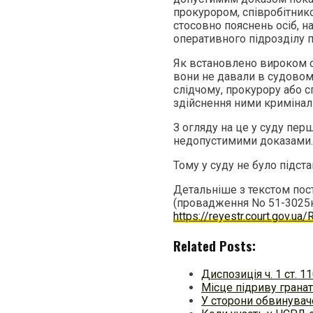
прокурором, співробітник
стосовно пояснень осіб, н
оперативного підрозділу 
Як встановлено вироком су
вони не давали в судовому
слідчому, прокурору або с
здійснення ними криміна
З огляду на це у суду перш
недопустимими доказами.
Тому у суду не було підст
Детальніше з текстом пост
(провадження No 51-3025
https://reyestr.court.gov.u
Related Posts:
Диспозиція ч. 1 ст. 
Місце підриву гранат
У сторони обвинуваче