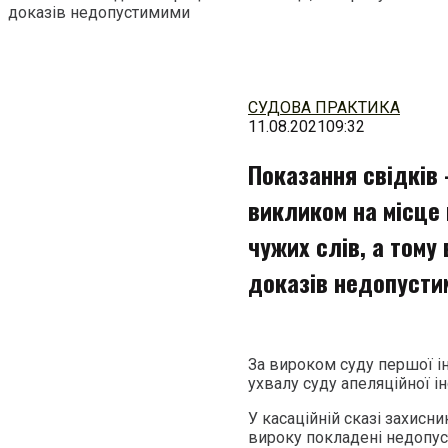
доказів недопустимими
Перейти
до
змісту
СУДОВА ПРАКТИКА
11.08.2021
09:32
Показання свідків –
викликом на місце 
чужих слів, а тому
доказів недопусти
За вироком суду першої ін
ухвалу суду апеляційної ін
У касаційній сказі захисни
вироку покладені недопуст