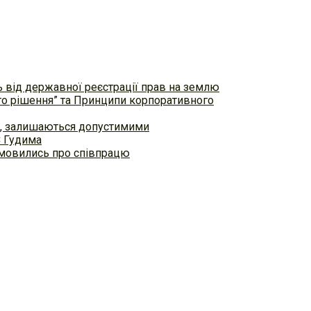
ь від державної реєстрації прав на землю
ого рішення” та Принципи корпоративного
ем, залишаються допустимими
С Гудима
домовились про співпрацю