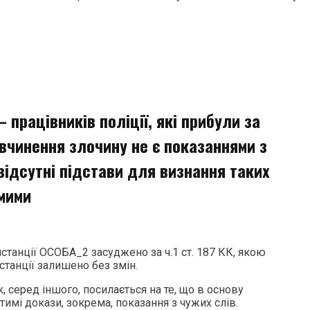
 працівників поліції, які прибули за
вчинення злочину не є показаннями з
 відсутні підстави для визнання таких
мими
станції ОСОБА_2 засуджено за ч.1 ст. 187 КК, якою
станції залишено без змін.
к, серед іншого, посилається на те, що в основу
имі докази, зокрема, показання з чужих слів.