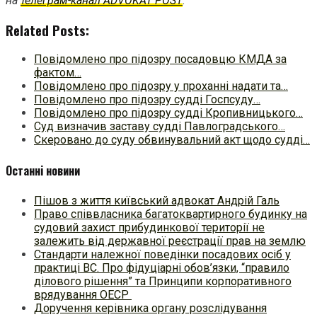
на
телеграм-канал ADVOKAT POST
.
Related Posts:
Повідомлено про підозру посадовцю КМДА за
фактом…
Повідомлено про підозру у проханні надати та…
Повідомлено про підозру судді Госпсуду…
Повідомлено про підозру судді Кропивницького…
Суд визначив заставу судді Павлоградського…
Скеровано до суду обвинувальний акт щодо судді…
Останні новини
Пішов з життя київський адвокат Андрій Галь
Право співвласника багатоквартирного будинку на
судовий захист прибудинкової території не
залежить від державної реєстрації прав на землю
Стандарти належної поведінки посадових осіб у
практиці ВC. Про фідуціарні обов’язки, “правило
ділового рішення” та Принципи корпоративного
врядування ОЕСР
Доручення керівника органу розслідування