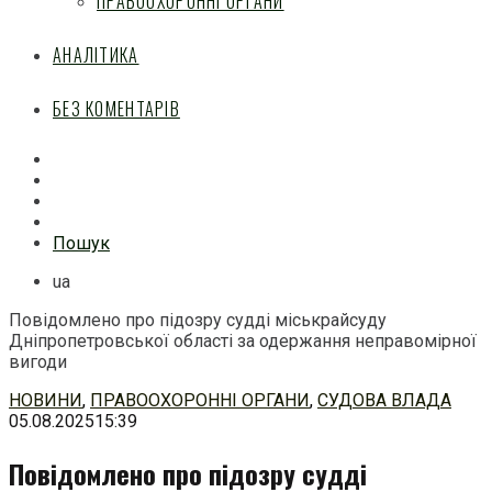
ПРАВООХОРОННІ ОРГАНИ
АНАЛІТИКА
БЕЗ КОМЕНТАРІВ
Facebook
Mail
Telegram
Feed
Пошук
ua
Повідомлено про підозру судді міськрайсуду
Дніпропетровської області за одержання неправомірної
вигоди
Перейти
НОВИНИ
,
ПРАВООХОРОННІ ОРГАНИ
,
СУДОВА ВЛАДА
до
05.08.2025
15:39
змісту
Повідомлено про підозру судді