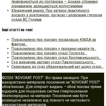
прирівнюється до постанови — докази, отримані
дізнавачем, залишаються допустимими
Юридичний аналіз. Про зв’язок практичного
досвіду з доктриною, логікою і здоровим глуздом
суддя ВС Гудима
Інші статті по темі
Повідомлено про підозру посадовцю КМДА за
фактом…
Повідомлено про підозру у проханні надати та…
Повідомлено про підозру судді Госпсуду…
Повідомлено про підозру судді Кропивницького…
Суд визначив заставу судді Павлоградського…
Скеровано до суду обвинувальний акт щодо судді…
©2026 "ADVOKAT POST". Всі права захищені. При
використанні матеріалів посилання на "ADVOKAT POST"
обов'язкове. Для інтернет-видань – обов`язкове пряме
відкрите для пошукових систем гіперпосилання
безпосередньо на матеріал. Посилання має бути
розміщене незалежно від повного чи часткового
використання матеріалів.