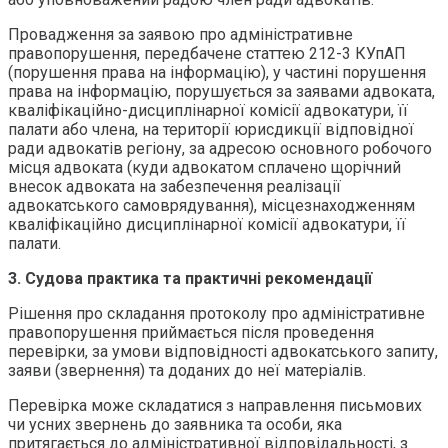
Провадження за заявою про адміністративне
правопорушення, передбачене статтею 212-3 КУпАП
(порушення права на інформацію), у частині порушення
права на інформацію, порушується за заявами адвоката,
кваліфікаційно-дисциплінарної комісії адвокатури, її
палати або члена, на території юрисдикції відповідної
ради адвокатів регіону, за адресою основного робочого
місця адвоката (куди адвокатом сплачено щорічний
внесок адвоката на забезпечення реалізації
адвокатського самоврядування), місцезнаходженням
кваліфікаційно дисциплінарної комісії адвокатури, її
палати.
3. Судова практика та практичні рекомендації
Рішення про складання протоколу про адміністративне
правопорушення приймається після проведення
перевірки, за умови відповідності адвокатського запиту,
заяви (звернення) та доданих до неї матеріалів.
Перевірка може складатися з направлення письмових
чи усних звернень до заявника та особи, яка
притягається до адміністративної відповідальності, з