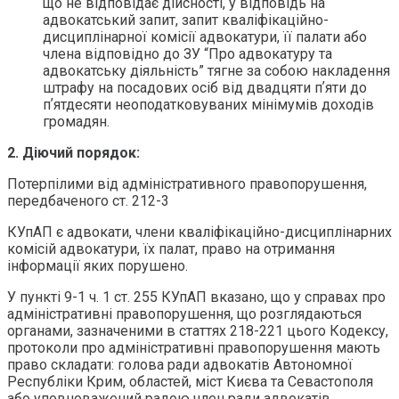
що не відповідає дійсності, у відповідь на
адвокатський запит, запит кваліфікаційно-
дисциплінарної комісії адвокатури, її палати або
члена відповідно до ЗУ “Про адвокатуру та
адвокатську діяльність” тягне за собою накладення
штрафу на посадових осіб від двадцяти пʼяти до
пʼятдесяти неоподатковуваних мінімумів доходів
громадян.
2. Діючий порядок:
Потерпілими від адміністративного правопорушення,
передбаченого ст. 212-3
КУпАП є адвокати, члени кваліфікаційно-дисциплінарних
комісій адвокатури, їх палат, право на отримання
інформації яких порушено.
У пункті 9-1 ч. 1 ст. 255 КУпАП вказано, що у справах про
адміністративні правопорушення, що розглядаються
органами, зазначеними в статтях 218-221 цього Кодексу,
протоколи про адміністративні правопорушення мають
право складати: голова ради адвокатів Автономної
Республіки Крим, областей, міст Києва та Севастополя
або уповноважений радою член ради адвокатів.