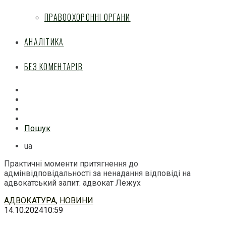
ПРАВООХОРОННІ ОРГАНИ
АНАЛІТИКА
БЕЗ КОМЕНТАРІВ
Facebook
Mail
Telegram
Feed
Пошук
ua
Практичні моменти притягнення до
адмінвідповідальності за ненадання відповіді на
адвокатський запит: адвокат Лежух
Перейти
АДВОКАТУРА
,
НОВИНИ
до
14.10.2024
10:59
змісту