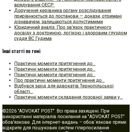
врядування ОЕСР
Доручення керівника органу розслідування
прирівнюється до постанови — докази, отримані
дізнавачем, залишаються допустимими
Юридичний аналіз. Про зв’язок практичного
досвіду з доктриною, логікою і здоровим глуздом
суддя ВС Гудима
Інші статті по темі
Практичні моменти притягнення до…
Практичні моменти притягнення до…
Практичні моменти притягнення до…
Про практичні моменти притягнення до…
Відбувся захід для адвокатів Тернопільської
області…
Практичні моменти складання позовної заяви у…
©2026 "ADVOKAT POST". Всі права захищені. При
використанні матеріалів посилання на "ADVOKAT POST"
обов'язкове. Для інтернет-видань – обов`язкове пряме
відкрите для пошукових систем гіперпосилання