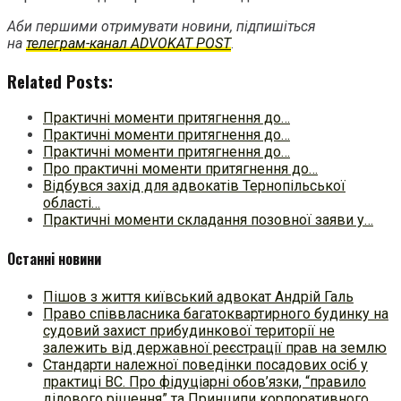
Аби першими отримувати новини, підпишіться
на
телеграм-канал ADVOKAT POST
.
Related Posts:
Практичні моменти притягнення до…
Практичні моменти притягнення до…
Практичні моменти притягнення до…
Про практичні моменти притягнення до…
Відбувся захід для адвокатів Тернопільської
області…
Практичні моменти складання позовної заяви у…
Останні новини
Пішов з життя київський адвокат Андрій Галь
Право співвласника багатоквартирного будинку на
судовий захист прибудинкової території не
залежить від державної реєстрації прав на землю
Стандарти належної поведінки посадових осіб у
практиці ВC. Про фідуціарні обов’язки, “правило
ділового рішення” та Принципи корпоративного