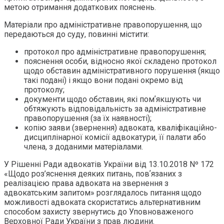
метою отримання додаткових пояснень.
Матеріали про адміністративне правопорушення, що
передаються до суду, повинні містити:
протокол про адміністративне правопорушення;
пояснення особи, відносно якої складено протокол
щодо обставин адміністративного порушення (якщо
такі подані) і якщо вони подані окремо від
протоколу;
документи щодо обставин, які помʼякшують чи
обтяжують відповідальність за адміністративне
правопорушення (за їх наявності);
копію заяви (звернення) адвоката, кваліфікаційно-
дисциплінарної комісії адвокатури, її палати або
члена, з доданими матеріалами.
У Рішенні Ради адвокатів України від 13.10.2018 Nº 172
«Щодо роз’яснення деяких питань, повʼязаних з
реалізацією права адвоката на звернення з
адвокатським запитом» розглядалось питання щодо
можливості адвоката скористатись альтернативним
способом захисту звернутись до Уповноваженого
Верховної Ради України з прав людини.