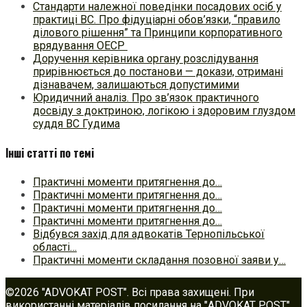
Стандарти належної поведінки посадових осіб у
практиці ВC. Про фідуціарні обов’язки, “правило
ділового рішення” та Принципи корпоративного
врядування ОЕСР
Доручення керівника органу розслідування
прирівнюється до постанови — докази, отримані
дізнавачем, залишаються допустимими
Юридичний аналіз. Про зв’язок практичного
досвіду з доктриною, логікою і здоровим глуздом
суддя ВС Гудима
Інші статті по темі
Практичні моменти притягнення до…
Практичні моменти притягнення до…
Практичні моменти притягнення до…
Практичні моменти притягнення до…
Відбувся захід для адвокатів Тернопільської
області…
Практичні моменти складання позовної заяви у…
©2026 "ADVOKAT POST". Всі права захищені. При
використанні матеріалів посилання на "ADVOKAT POST"