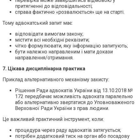
перевірка може завершитись відмовою у
притягненні до відповідальності;
справа фактично «розвалюється» ще на старті.
Тому адвокатський запит має:
відповідати вимогам закону;
містити всі необхідні реквізити;
чітко формулювати, яку інформацію запитують;
бути належно направленим і мати докази
направлення/отримання.
7. Цікава дисциплінарна практика
Приклад альтернативного механізму захисту:
Рішення Ради адвокатів України від 13.10.2018 №
172 передбачає можливість адвоката паралельно
або альтернативно звертатися до Уповноваженого
Верховної Ради України з прав людини.
Це важливий практичний інструмент, коли:
процедура через раду адвокатів затягується;
потрібен додатковий тиск на орган або посадову