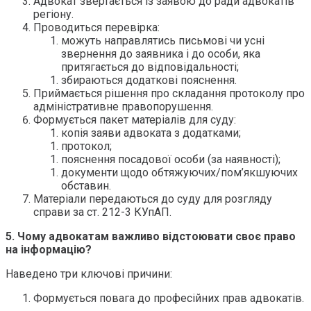
Адвокат звертається із заявою до ради адвокатів
регіону.
Проводиться перевірка:
можуть направлятись письмові чи усні
звернення до заявника і до особи, яка
притягається до відповідальності;
збираються додаткові пояснення.
Приймається рішення про складання протоколу про
адміністративне правопорушення.
Формується пакет матеріалів для суду:
копія заяви адвоката з додатками;
протокол;
пояснення посадової особи (за наявності);
документи щодо обтяжуючих/пом’якшуючих
обставин.
Матеріали передаються до суду для розгляду
справи за ст. 212-3 КУпАП.
5. Чому адвокатам важливо відстоювати своє право
на інформацію?
Наведено три ключові причини:
Формується повага до професійних прав адвокатів.