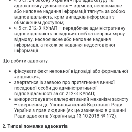
ч. 3 ст. 24 Закону України «Про адвокатуру та
адвокатську діяльність» – відмова, несвоєчасне
або неповне надання інформації тягнуть за собою
відповідальність, крім випадків інформації з
обмеженим доступом;
ч. 5 ст. 212-3 КУпАП – передбачає адміністративну
відповідальність посадових осіб за неправомірну
відмову, несвоєчасне або неповне надання
інформації, а також за надання недостовірної
інформації.
Що робити адвокату:
фіксувати факт неповної відповіді або формальної
«відписки»;
звертатися із заявою про притягнення винної
посадової особи до адміністративної
відповідальності за ст. 212-3 КУпАП;
використовувати альтернативний механізм захисту
– звернення до Уповноважений Верховної Ради
України з прав людини (як це зазначено в рішенні
Ради адвокатів України від 13.10.2018 № 172).
2. Типові помилки адвокатів