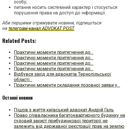
особу;
питання носить системний характер і стосується
порушення права на доступ до інформації.
Аби першими отримувати новини, підпишіться
на
телеграм-канал ADVOKAT POST
.
Related Posts:
Практичні моменти притягнення до…
Практичні моменти притягнення до…
Практичні моменти притягнення до…
Практичні моменти притягнення до…
Відбувся захід для адвокатів Тернопільської
області…
Практичні моменти складання позовної заяви у…
Останні новини
Пішов з життя київський адвокат Андрій Галь
Право співвласника багатоквартирного будинку на
судовий захист прибудинкової території не
залежить від державної реєстрації прав на землю