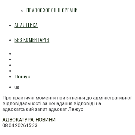
ПРАВООХОРОННІ ОРГАНИ
АНАЛІТИКА
БЕЗ КОМЕНТАРІВ
Facebook
Mail
Telegram
Feed
Пошук
ua
Про практичні моменти притягнення до адміністративної
відповідальності за ненадання відповіді на
адвокатський запит адвокат Лежух
Перейти
АДВОКАТУРА
,
НОВИНИ
до
08.04.2026
15:33
змісту