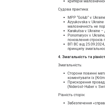
критерій малозначнос
Судова практика:
MPP “Golub” v. Ukrai
Azyukovska v. Ukraine
малозначність не пор
Karakutsa v. Ukraine 
Ponomaryov v. Ukraine
поновлення строків 
ВП ВС від 25.09.2024
принципу змагальнос
4. Змагальність та рівніс
Змагальність:
Сторони повинні мат
коментувати їх (Krčmá
Прискорення провад
(Nideröst-Huber v. Swi
Рівність сторін:
Забезпечення «справе