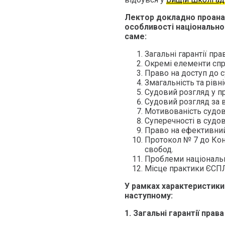
Лектор докладно проанал
особливості національно
саме:
Загальні гарантії пр
Окремі елементи спр
Право на доступ до с
Змагальність та рівні
Судовий розгляд у пр
Судовий розгляд за в
Мотивованість судов
Суперечності в судові
Право на ефективний
Протокол № 7 до Кон
свобод.
Проблеми національн
Місце практики ЄСПЛ
У рамках характеристики
наступному:
1. Загальні гарантії прав