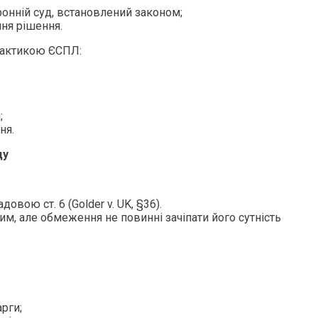
ронній суд, встановлений законом;
ня рішення.
рактикою ЄСПЛ:
;
ня.
ду
довою ст. 6 (Golder v. UK, §36).
м, але обмеження не повинні зачіпати його сутність
рги;