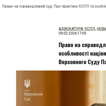
Право на справедливий суд. Про практику ЄСПЛ та особл
Перейти
до
змісту
АДВОКАТУРА
,
ЄСПЛ
,
НОВ
09.02.2026
17:05
Право на справедл
особливості націо
Верховного Суду П