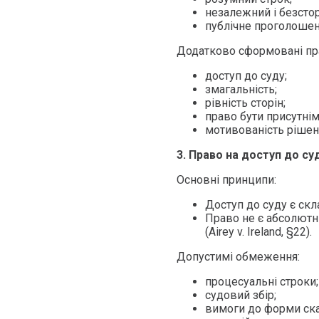
незалежний і безсто
публічне проголошен
Додатково сформовані п
доступ до суду;
змагальність;
рівність сторін;
право бути присутнім
мотивованість рішен
3. Право на доступ до су
Основні принципи:
Доступ до суду є скла
Право не є абсолютни
(Airey v. Ireland, §22).
Допустимі обмеження:
процесуальні строки;
судовий збір;
вимоги до форми ска