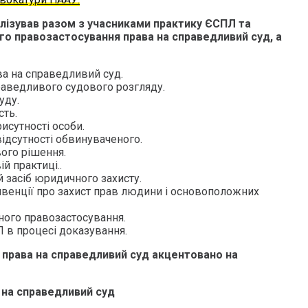
ізував разом з учасниками практику ЄСПЛ та
го правозастосування права на справедливий суд, а
ава на справедливий суд.
аведливого судового розгляду.
уду.
сть.
исутності особи.
ідсутності обвинуваченого.
ого рішення.
й практиці..
 засіб юридичного захисту.
венції про захист прав людини і основоположних
ого правозастосування.
 в процесі доказування.
 права на справедливий суд акцентовано на
а на справедливий суд