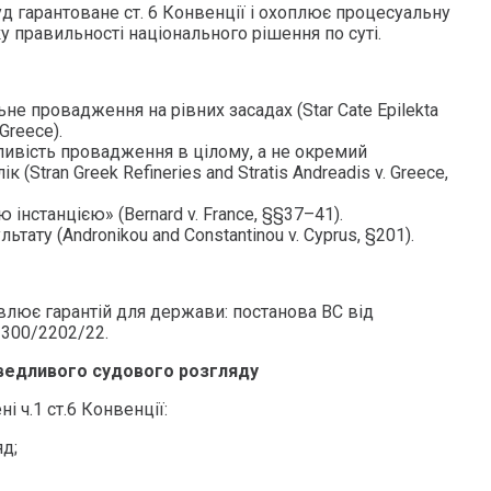
д гарантоване ст. 6 Конвенції і охоплює процесуальну
ку правильності національного рішення по суті.
ьне провадження на рівних засадах (Star Cate Epilekta
Greece).
ивість провадження в цілому, а не окремий
 (Stran Greek Refineries and Stratis Andreadis v. Greece,
 інстанцією» (Bernard v. France, §§37–41).
льтату (Andronikou and Constantinou v. Cyprus, §201).
влює гарантій для держави: постанова ВС від
 300/2202/22.
аведливого судового розгляду
 ч.1 ст.6 Конвенції:
д;