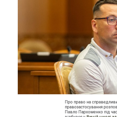
Про право на справедливи
правозастосування розпов
Павло Пархоменко під час
відбувся у
Вищій школі ад