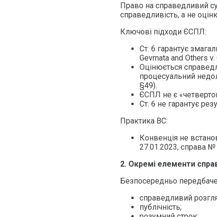
Право на справедливий су
справедливість, а не оцін
Ключові підходи ЄСПЛ:
Ст. 6 гарантує змагал
Gevmata and Others v. 
Оцінюється справедл
процесуальний недолік
§49).
ЄСПЛ не є «четвертою
Ст. 6 не гарантує резу
Практика ВС:
Конвенція не встано
27.01.2023, справа №
2. Окремі елементи спр
Безпосередньо передбачені
справедливий розгля
публічність;
розумний строк;