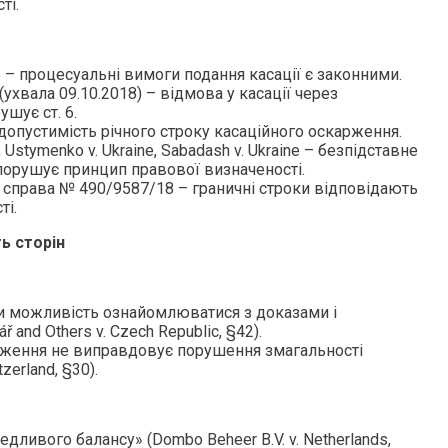
ті.
ne – процесуальні вимоги подання касації є законними.
 (ухвала 09.10.2018) – відмова у касації через
ушує ст. 6.
– допустимість річного строку касаційного оскарження.
, Ustymenko v. Ukraine, Sabadash v. Ukraine – безпідставне
порушує принцип правової визначеності.
, справа № 490/9587/18 – граничні строки відповідають
ті.
ть сторін
и можливість ознайомлюватися з доказами і
ř and Others v. Czech Republic, §42).
ження не виправдовує порушення змагальності
tzerland, §30).
дливого балансу» (Dombo Beheer B.V. v. Netherlands,