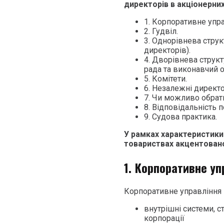
директорів в акціонерних
1. Корпоративне упра
2. Гудвіл.
3. Однорівнева стру
директорів).
4. Дворівнева струк
рада та виконавчий о
5. Комітети.
6. Незалежні директо
7. Чи можливо обрат
8. Відповідальність п
9. Судова практика.
У рамках характеристики
товариствах акцентовано
1. Корпоративне уп
Корпоративне управління 
внутрішні системи, с
корпорації