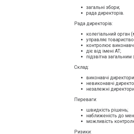
загальні збори;
рада директорів.
Рада директорів:
колегіальний орган (м
управляє товариство
контролює виконавчи
діє від імені АТ;
підзвітна загальним 
Склад:
виконавчі директори
невиконавчі директо
незалежні директори
Переваги:
швидкість рішень;
наближеність до ме
можливість контролю
Ризики: