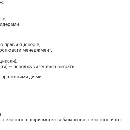
ж:
ів,
лдерами.
ю прав акціонерів;
тролювати менеджмент;
ципали),
нти) — породжує агентські витрати.
поративними діями.
в;
ою вартістю підприємства та балансовою вартістю його