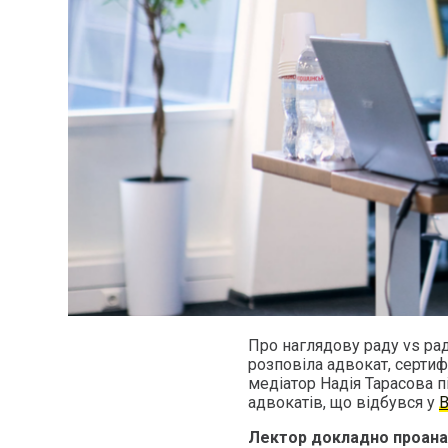
Про наглядову раду vs рад
розповіла адвокат, серти
медіатор Надія Тарасова п
адвокатів, що відбувся у
В
Лектор докладно проанал