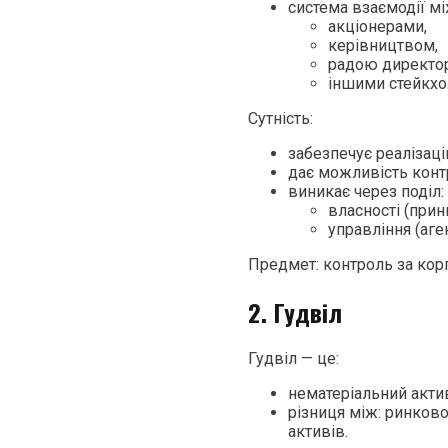
система взаємодії мі
акціонерами,
керівництвом,
радою директор
іншими стейкхо
Сутність:
забезпечує реалізаці
дає можливість кон
виникає через поділ:
власності (прин
управління (аге
Предмет: контроль за кор
2. Гудвіл
Гудвіл — це:
нематеріальний акти
різниця між: ринков
активів.