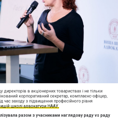
у директорів в акціонерних товариствах і не тільки
фікований корпоративний секретар, комплаєнс-офіцер,
ід час заходу з підвищення професійного рівня
ищій школі адвокатури НААУ.
ізувала разом з учасниками наглядову раду vs раду