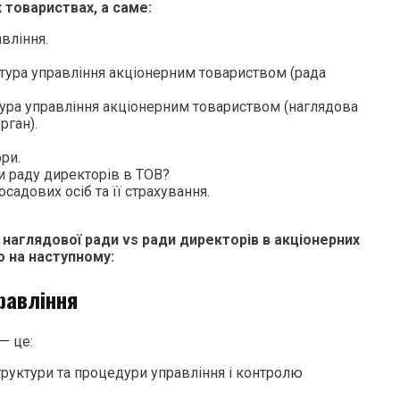
 товариствах, а саме:
вління.
ктура управління акціонерним товариством (рада
тура управління акціонерним товариством (наглядова
рган).
ри.
и раду директорів в ТОВ?
осадових осіб та її страхування.
 наглядової ради vs ради директорів в акціонерних
 на наступному:
равління
— це:
труктури та процедури управління і контролю