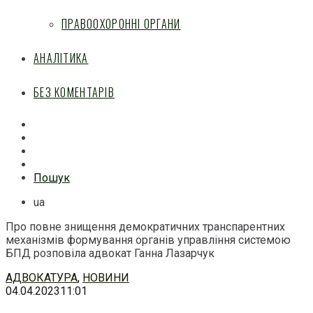
ПРАВООХОРОННІ ОРГАНИ
АНАЛІТИКА
БЕЗ КОМЕНТАРІВ
Facebook
Mail
Telegram
Feed
Пошук
ua
Про повне знищення демократичних транспарентних
механізмів формування органів управління системою
БПД розповіла адвокат Ганна Лазарчук
Перейти
АДВОКАТУРА
,
НОВИНИ
до
04.04.2023
11:01
змісту