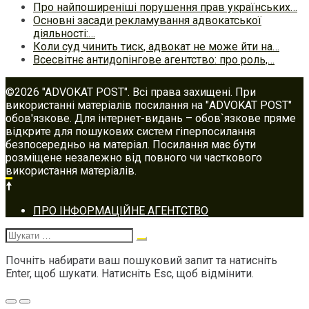
Про найпоширеніші порушення прав українських…
Основні засади рекламування адвокатської
діяльності:…
Коли суд чинить тиск, адвокат не може йти на…
Всесвітнє антидопінгове агентство: про роль,…
©2026 "ADVOKAT POST". Всі права захищені. При
використанні матеріалів посилання на "ADVOKAT POST"
обов'язкове. Для інтернет-видань – обов`язкове пряме
відкрите для пошукових систем гіперпосилання
безпосередньо на матеріал. Посилання має бути
розміщене незалежно від повного чи часткового
використання матеріалів.
Footer
ПРО ІНФОРМАЦІЙНЕ АГЕНТСТВО
navigation
Шукати:
Почніть набирати ваш пошуковий запит та натисніть
Enter, щоб шукати. Натисніть Esc, щоб відмінити.
Меню