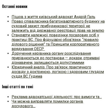
Останні новини
Пішов з життя київський адвокат Андрій Галь
Право співвласника багатоквартирного будинку на
судовий захист прибудинкової території не
залежить від державної реєстрації прав на землю
Стандарти належної поведінки посадових осіб у
практиці ВC. Про фідуціарні обов’язки, “правило
ділового рішення” та Принципи корпоративного
врядування ОЕСР
Доручення керівника органу розслідування
прирівнюється до постанови — докази, отримані
дізнавачем, залишаються допустимими
Юридичний аналіз. Про зв’язок практичного
досвіду з доктриною, логікою і здоровим глуздом
суддя ВС Гудима
Інші статті по темі
Реклама адвокатської діяльності: про вимоги та…
Чи можна виправляти помилки органів
досудового…