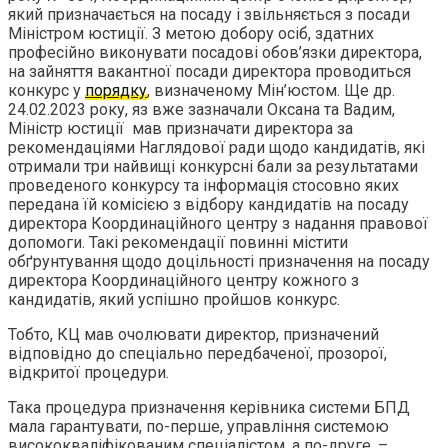
який призначається на посаду і звільняється з посади
Міністром юстиції. З метою добору осіб, здатних
професійно виконувати посадові обов’язки директора,
на зайняття вакантної посади директора проводиться
конкурс у
порядку
, визначеному Мін’юстом. Ще др.
24.02.2023 року, яз вже зазначали Оксана та Вадим,
Міністр юстиції мав призначати директора за
рекомендаціями Наглядової ради щодо кандидатів, які
отримали три найвищі конкурсні бали за результатами
проведеного конкурсу та інформація стосовно яких
передана їй комісією з відбору кандидатів на посаду
директора Координаційного центру з надання правової
допомоги. Такі рекомендації повинні містити
обґрунтування щодо доцільності призначення на посаду
директора Координаційного центру кожного з
кандидатів, який успішно пройшов конкурс.
Тобто, КЦ мав очолювати директор, призначений
відповідно до спеціально передбаченої, прозорої,
відкритої процедури.
Така процедура призначення керівника системи БПД
мала гарантувати, по-перше, управління системою
висококваліфікованим спеціалістом, а по-друге, –