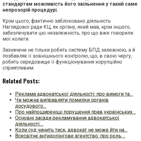
стандартам можливість його звільнення у такий саме
непрозорій процедурі.
Крім цього, фактично заблоковано діяльність
Наглядової ради КЦ, як органу, який мав, крім іншого,
забезпечувати цю незалежність, про що вже говорили
мої колеги.
Зазначене не тільки робить систему БПД залежною, а й
позбавляє її зовнішнього контролю, що, в свою чергу,
робить середовище її функціонування корупційно
сприятливим.
Related Posts:
Реклама адвокатської діяльності: про вимоги та…
Чи можна виправляти помилки органів
досудового…
Про найпоширеніші порушення прав українських…
Основні засади рекламування адвокатської
діяльності:…
Коли суд чинить тиск, адвокат не може йти на…
Всесвітнє антидопінгове агентство: про роль,…