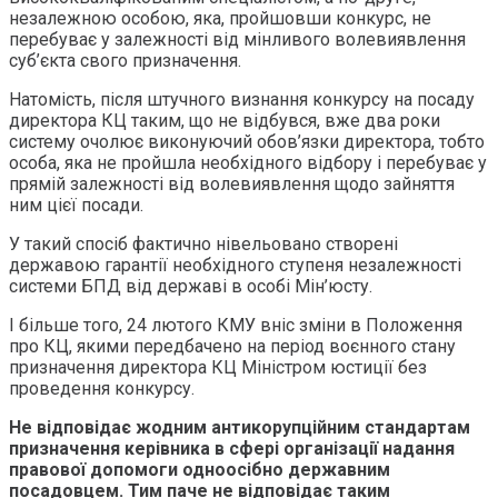
незалежною особою, яка, пройшовши конкурс, не
перебуває у залежності від мінливого волевиявлення
суб’єкта свого призначення.
Натомість, після штучного визнання конкурсу на посаду
директора КЦ таким, що не відбувся, вже два роки
систему очолює виконуючий обов’язки директора, тобто
особа, яка не пройшла необхідного відбору і перебуває у
прямій залежності від волевиявлення щодо зайняття
ним цієї посади.
У такий спосіб фактично нівельовано створені
державою гарантії необхідного ступеня незалежності
системи БПД від державі в особі Мін’юсту.
І більше того, 24 лютого КМУ вніс зміни в Положення
про КЦ, якими передбачено на період воєнного стану
призначення директора КЦ Міністром юстиції без
проведення конкурсу.
Не відповідає жодним антикорупційним стандартам
призначення керівника в сфері організації надання
правової допомоги одноосібно державним
посадовцем. Тим паче не відповідає таким