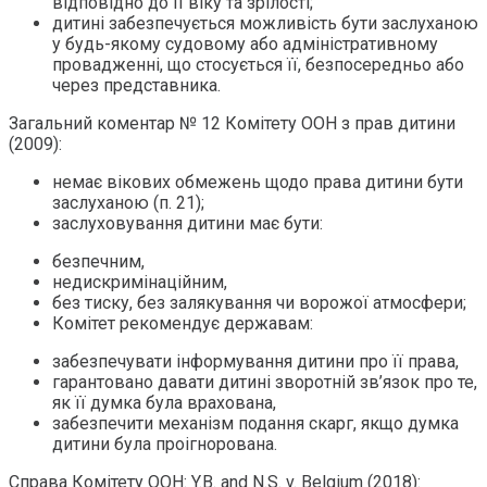
відповідно до її віку та зрілості;
дитині забезпечується можливість бути заслуханою
у будь-якому судовому або адміністративному
провадженні, що стосується її, безпосередньо або
через представника.
Загальний коментар № 12 Комітету ООН з прав дитини
(2009):
немає вікових обмежень щодо права дитини бути
заслуханою (п. 21);
заслуховування дитини має бути:
безпечним,
недискримінаційним,
без тиску, без залякування чи ворожої атмосфери;
Комітет рекомендує державам:
забезпечувати інформування дитини про її права,
гарантовано давати дитині зворотній зв’язок про те,
як її думка була врахована,
забезпечити механізм подання скарг, якщо думка
дитини була проігнорована.
Справа Комітету ООН: Y.B. and N.S. v. Belgium (2018):