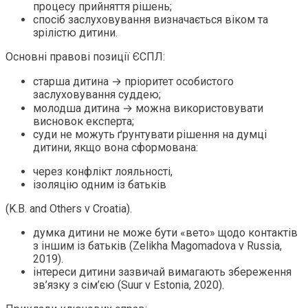
процесу прийняття рішень;
спосіб заслуховування визначається віком та
зрілістю дитини.
Основні правові позиції ЄСПЛ:
старша дитина → пріоритет особистого
заслуховування суддею;
молодша дитина → можна використовувати
висновок експерта;
суди не можуть ґрунтувати рішення на думці
дитини, якщо вона сформована:
через конфлікт лояльності,
ізоляцію одним із батьків
(K.B. and Others v Croatia).
думка дитини не може бути «вето» щодо контактів
з іншим із батьків (Zelikha Magomadova v Russia,
2019).
інтереси дитини зазвичай вимагають збереження
зв’язку з сім’єю (Suur v Estonia, 2020).