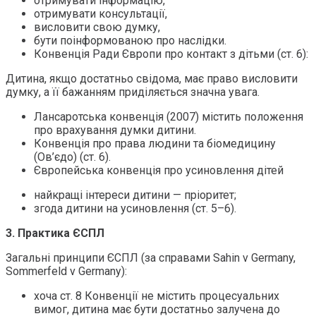
отримувати інформацію,
отримувати консультації,
висловити свою думку,
бути поінформованою про наслідки.
Конвенція Ради Європи про контакт з дітьми (ст. 6):
Дитина, якщо достатньо свідома, має право висловити
думку, а її бажанням приділяється значна увага.
Лансаротська конвенція (2007) містить положення
про врахування думки дитини.
Конвенція про права людини та біомедицину
(Ов’єдо) (ст. 6).
Європейська конвенція про усиновлення дітей
найкращі інтереси дитини — пріоритет;
згода дитини на усиновлення (ст. 5–6).
3. Практика ЄСПЛ
Загальні принципи ЄСПЛ (за справами Sahin v Germany,
Sommerfeld v Germany):
хоча ст. 8 Конвенції не містить процесуальних
вимог, дитина має бути достатньо залучена до