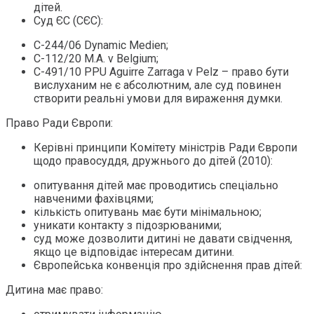
дітей.
Суд ЄС (СЄС):
C-244/06 Dynamic Medien;
C-112/20 М.А. v Belgium;
C-491/10 PPU Aguirre Zarraga v Pelz – право бути
вислуханим не є абсолютним, але суд повинен
створити реальні умови для вираження думки.
Право Ради Європи:
Керівні принципи Комітету міністрів Ради Європи
щодо правосуддя, дружнього до дітей (2010):
опитування дітей має проводитись спеціально
навченими фахівцями;
кількість опитувань має бути мінімальною;
уникати контакту з підозрюваними;
суд може дозволити дитині не давати свідчення,
якщо це відповідає інтересам дитини.
Європейська конвенція про здійснення прав дітей:
Дитина має право: