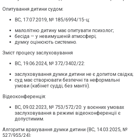
Опитування дитини судом:
ВС, 17.07.2019, № 185/6994/15-ц:
малолітню дитину має опитувати психолог;
бесіда — у невимушеній атмосфері;
думку оцінюють системно.
Зміст процесу заслуховування
ВС, 19.06.2024, № 372/3402/22:
заслуховування думки дитини не є допитом свідка;
суд має створювати безпечні та неформальні
умови (кабінет судді, без мантії).
Відеоконференція:
ВС, 09.02.2023, № 753/572/20: у воєнних умовах
заслуховування в режимі відеоконференції є
допустимим.
Алгоритм врахування думки дитини (ВС, 14.03.2025, №
527/955/24):