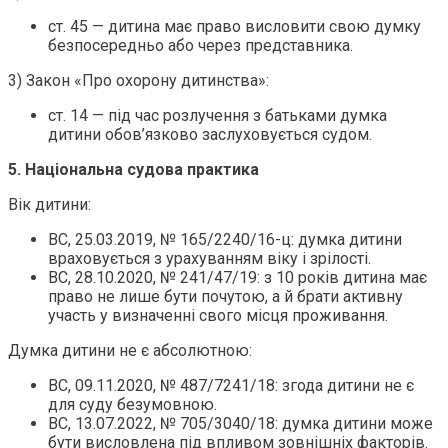
ст. 45 — дитина має право висловити свою думку
безпосередньо або через представника.
3) Закон «Про охорону дитинства»:
ст. 14 — під час розлучення з батьками думка
дитини обов’язково заслуховується судом.
5. Національна судова практика
Вік дитини:
ВС, 25.03.2019, № 165/2240/16-ц: думка дитини
враховується з урахуванням віку і зрілості.
ВС, 28.10.2020, № 241/47/19: з 10 років дитина має
право не лише бути почутою, а й брати активну
участь у визначенні свого місця проживання.
Думка дитини не є абсолютною:
ВС, 09.11.2020, № 487/7241/18: згода дитини не є
для суду безумовною.
ВС, 13.07.2022, № 705/3040/18: думка дитини може
бути висловлена під впливом зовнішніх факторів.