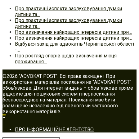
Про практичні аспекти заслуховування думки
дитини та…
Про практичні аспекти заслуховування думки
дитини та…
Про визначення найкращих інтересів дитини при…
Про визначення найкращих інтересів дитини при…
Відбувся захід для адвокатів Чернігівської області
-…
Про розгляд спорів щодо визначення місця
проживання…
©2026 "ADVOKAT POST". Всі права захищені. При
використанні матеріалів посилання на "ADVOKAT POST"
обов'язкове. Для інтернет-видань – обов`язкове пряме
відкрите для пошукових систем гіперпосилання
безпосередньо на матеріал. Посилання має бути
розміщене незалежно від повного чи часткового
використання матеріалів.
Footer
ПРО ІНФОРМАЦІЙНЕ АГЕНТСТВО
navigation