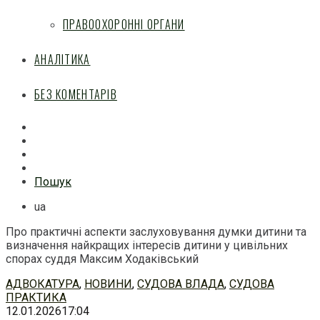
ПРАВООХОРОННІ ОРГАНИ
АНАЛІТИКА
БЕЗ КОМЕНТАРІВ
Facebook
Mail
Telegram
Feed
Пошук
ua
Про практичні аспекти заслуховування думки дитини та
визначення найкращих інтересів дитини у цивільних
спорах суддя Максим Ходаківський
Перейти
АДВОКАТУРА
,
НОВИНИ
,
СУДОВА ВЛАДА
,
СУДОВА
до
ПРАКТИКА
змісту
12.01.2026
17:04