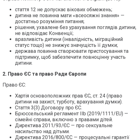
стаття 12 не допускає вікових обмежень;
дитина не повинна мати «всеосяжні знання» —
достатньо розуміння питання;
рішення, ухвалене без урахування поглядів дитини,
не відповідає Конвенції;
вразливість дитини (інвалідність, міграційний
статус тощо) не знижує значущість її думки;
держава повинна створювати пристосування та
підтримку, щоб забезпечити повноцінну участь
дитини.
2. Право ЄС та право Ради Європи
Право ЄС:
Хартія основоположних прав ЄС, ст. 24 (право
дитини на захист, турботу, врахування думки).
Стаття 3(3) Договору про ЄС.
Брюссельський регламент IIb (2019/1111/EU) —
сімейні справи, включно з правами дітей.
Директива 2011/93/ЄС — про сексуальне
насильство над дітьми.
Директива 2016/800/ЄС — процесуальні гарантії