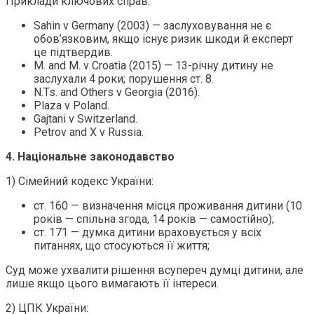
Приклади ключових справ:
Sahin v Germany (2003) — заслуховування не є
обов’язковим, якщо існує ризик шкоди й експерт
це підтвердив.
M. and M. v Croatia (2015) — 13-річну дитину не
заслухали 4 роки; порушення ст. 8.
N.Ts. and Others v Georgia (2016).
Plaza v Poland.
Gajtani v Switzerland.
Petrov and X v Russia.
4. Національне законодавство
1) Сімейний кодекс України:
ст. 160 — визначення місця проживання дитини (10
років — спільна згода, 14 років — самостійно);
ст. 171 — думка дитини враховується у всіх
питаннях, що стосуються її життя;
Суд може ухвалити рішення всупереч думці дитини, але
лише якщо цього вимагають її інтереси.
2) ЦПК України: