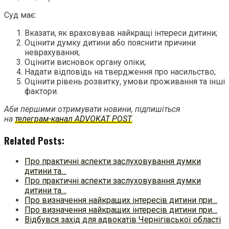
Суд має:
Вказати, як враховував найкращі інтереси дитини;
Оцінити думку дитини або пояснити причини
неврахування;
Оцінити висновок органу опіки;
Надати відповідь на твердження про насильство;
Оцінити рівень розвитку, умови проживання та інші
фактори.
Аби першими отримувати новини, підпишіться
на
телеграм-канал ADVOKAT POST
.
Related Posts:
Про практичні аспекти заслуховування думки
дитини та…
Про практичні аспекти заслуховування думки
дитини та…
Про визначення найкращих інтересів дитини при…
Про визначення найкращих інтересів дитини при…
Відбувся захід для адвокатів Чернігівської області