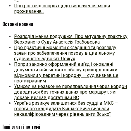
-…
Про розгляд спорів щодо визначення місця
проживання…
Останні новини
Розподіл майна подружжя. Про актуальну практику
Верховного Суду Анастасія Грабовська
Про практичні моменти складання та розгляду
заяви про забезпечення позову в цивільному
судочинстві адвокат Лежух
Попри законно оформлений виїзд і оновлені
документи військового обліку прикордонники
відмовили у перетині кордону — суд визнав це
протиправним
Умисел на незаконне переправлення через кордон
доводиться без точних даних про маршрут: які
докази визнав достатніми ВС
Україна ризикує залишитися без судді в МКС —
головного кандидата Кишакевича визнали
некваліфікованим через рівень англійської
Інші статті по темі