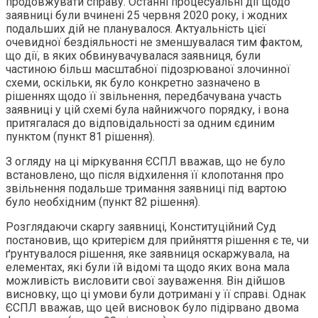
продовжувати справу. Останні процесуальні дії щодо
заявниці були вчинені 25 червня 2020 року, і жодних
подальших дій не планувалося. Актуальність цієї
очевидної бездіяльності не зменшувалася тим фактом,
що дії, в яких обвинувачувалася заявниця, були
частиною більш масштабної підозрюваної злочинної
схеми, оскільки, як було конкретно зазначено в
рішеннях щодо її звільнення, передбачувана участь
заявниці у цій схемі була найнижчого порядку, і вона
притягалася до відповідальності за одним єдиним
пунктом (пункт 81 рішення).
З огляду на ці міркування ЄСПЛ вважав, що не було
встановлено, що після відхилення її клопотання про
звільнення подальше тримання заявниці під вартою
було необхідним (пункт 82 рішення).
Розглядаючи скаргу заявниці, Конституційний Суд
постановив, що критерієм для прийняття рішення є те, чи
ґрунтувалося рішення, яке заявниця оскаржувала, на
елементах, які були їй відомі та щодо яких вона мала
можливість висловити свої зауваження. Він дійшов
висновку, що ці умови були дотримані у її справі. Однак
ЄСПЛ вважав, що цей висновок було підірвано двома