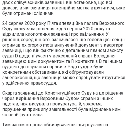
двох співучасників заявниці, він встановив, що всі
докази, в які заявниця потенційно могла втрутитися, вже
були отримані слідчими.
24 серпня 2020 року П’ята апеляційна палата Верховного
Суду скасувала рішення від 5 серпня 2020 року та
відхилила клопотання заявниці про звільнення. У
рішенні, серед іншого, зазначалося, що голова цієї секції
отримав ex proprio motu вилучений документ з квартири
заявниці, і що він фактично є детальним планом захисту
судді D щодо її участі у вексельній справі. Володіння
заявницею цим документом та її контакти з B та іншим
суддею до слухання справи в Раді суддів були
конкретними обставинами, які обґрунтовували
занепокоєння, що заявниця може спробувати втрутитися
у здійснення правосуддя.
Скарга заявниці до Конституційного Суду на це рішення
через вирішення Верховним Судом справи з інших
підстав, ніж висувала прокуратура, й, зокрема,
порушення принципу змагальності була відхилена ним
як необґрунтована.
Тим часом сторона обвинувачення звернулася за