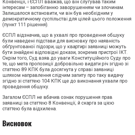
Конвенції, і ЄСПЛ вважав, що він слугував таким
інтересам – запобіганню заворушенням чи злочинам.
Залишалося встановити, чи він був необхідним у
демократичному суспільстві для цілей цього положення
(пункт 111 рішення).
ЄСПЛ відзначив, що в ухвалі про проведення обшуку
були наведені підстави для висновку про наявність
обґрунтованої підозри, що у квартирі заявниці можуть
бути знайдені відповідні докази, зокрема пристрої ІКТ.
Окрім того, Суд взяв до уваги Конституційного Суду про
те, що мета пропозиції добровільно видати річ згідно зі
статтею 89 КПК була досягнута у справі заявниці
шляхом направлення слідчим запиту про таку видачу
згідно зі статтею 104 КПК ще до виконання ухвали про
проведення обшуку.
Загалом ЄСПЛ не вбачив ознак порушення прав
заявниці за статтею 8 Конвенції, й скарга за цією
статтею була відхилена.
Висновок