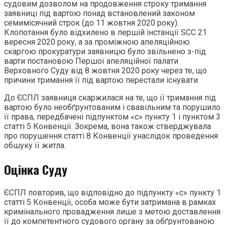
судовим дозволом на продовження строку тримання
заявниці під вартою понад встановлений законом
семимісячний строк (до 11 жовтня 2020 року).
Клопотання було відхилено в першій інстанції SCC 21
вересня 2020 року, а за проміжною апеляційною
скаргою прокуратури заявницю було звільнено з-під
варти постановою Першої апеляційної палати
Верховного Суду від 8 жовтня 2020 року через те, що
причини тримання її під вартою перестали існувати.
До ЄСПЛ заявниця скаржилася на те, що її тримання під
вартою було необґрунтованим і свавільним та порушило
її права, передбачені підпунктом «с» пункту 1 і пунктом 3
статті 5 Конвенції. Зокрема, вона також стверджувала
про порушення статті 8 Конвенції унаслідок проведення
обшуку її житла.
Оцінка Суду
ЄСПЛ повторив, що відповідно до підпункту «с» пункту 1
статті 5 Конвенції, особа може бути затримана в рамках
кримінального провадження лише з метою доставлення
її до компетентного судового органу за обґрунтованою