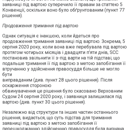
заявниці під вартою суперечило її правам за статтею 5
Конвенції, оскільки воно було обґрунтованим (пункт 77
рішення).
Продовження тримання під вартою
Однак ситуація є інакшою, коли йдеться про
продовження тримання заявниці під вартою. Зокрема, 5
серпня 2020 року, коли вона вже перебувала під вартою
протягом чотирьох місяців і двадцяти п’яти днів, SCC
постановив звільнити її з-під варти на тій підставі, що
подальше тримання її під вартою з метою запобігання її
втручанню у здійснення правосуддя більше не могло
бути
виправданим (див. пункт 28 цього рішення). Після
оскарження стороною
обвинувачення це рішення було скасовано Верховним
Судом 24 серпня 2020 року, і заявниця залишилася під
вартою (див. пункт 30 цього рішення).
Незалежно від структури та інших частин останнього
рішення, видається, що суть підстав для тримання
заявниці під вартою з метою запобігання її
перешкоджанню здійсненню правосуддя була визнана