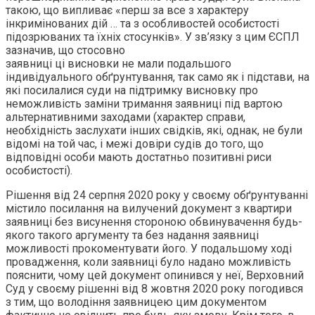
такою, що випливає «перш за все з характеру
інкримінованих дій … та з особливостей особистості
підозрюваних та їхніх стосунків». У зв’язку з цим ЄСПЛ
зазначив, що стосовно
заявниці ці висновки не мали подальшого
індивідуального обґрунтування, так само як і підстави, на
які посилалися суди на підтримку висновку про
неможливість заміни тримання заявниці під вартою
альтернативними заходами (характер справи,
необхідність заслухати інших свідків, які, однак, не були
відомі на той час, і межі довіри судів до того, що
відповідні особи мають достатньо позитивні риси
особистості).
Рішення від 24 серпня 2020 року у своєму обґрунтуванні
містило посилання на вилучений документ з квартири
заявниці без висунення стороною обвинувачення будь-
якого такого аргументу та без надання заявниці
можливості прокоментувати його. У подальшому ході
провадження, коли заявниці було надано можливість
пояснити, чому цей документ опинився у неї, Верховний
Суд у своєму рішенні від 8 жовтня 2020 року погодився
з тим, що володіння заявницею цим документом