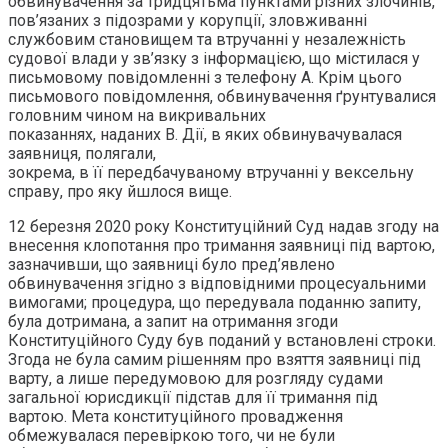
обвинувачення за тридцятьма пунктами різних злочинів,
пов’язаних з підозрами у корупції, зловживанні
службовим становищем та втручанні у незалежність
судової влади у зв’язку з інформацією, що містилася у
письмовому повідомленні з телефону А. Крім цього
письмового повідомлення, обвинувачення ґрунтувалися
головним чином на викривальних
показаннях, наданих B. Дії, в яких обвинувачувалася
заявниця, полягали,
зокрема, в її передбачуваному втручанні у вексельну
справу, про яку йшлося вище.
12 березня 2020 року Конституційний Суд надав згоду на
внесення клопотання про тримання заявниці під вартою,
зазначивши, що заявниці було пред’явлено
обвинувачення згідно з відповідними процесуальними
вимогами; процедура, що передувала поданню запиту,
була дотримана, а запит на отримання згоди
Конституційного Суду був поданий у встановлені строки.
Згода не була самим рішенням про взяття заявниці під
варту, а лише передумовою для розгляду судами
загальної юрисдикції підстав для її тримання під
вартою. Мета конституційного провадження
обмежувалася перевіркою того, чи не були