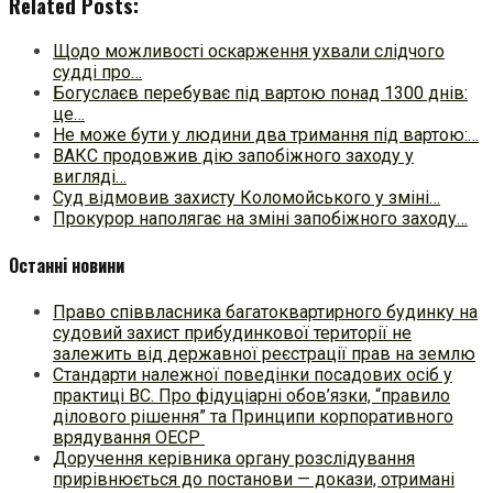
Related Posts:
Щодо можливості оскарження ухвали слідчого
судді про…
Богуслаєв перебуває під вартою понад 1300 днів:
це…
Не може бути у людини два тримання під вартою:…
ВАКС продовжив дію запобіжного заходу у
вигляді…
Суд відмовив захисту Коломойського у зміні…
Прокурор наполягає на зміні запобіжного заходу…
Останні новини
Право співвласника багатоквартирного будинку на
судовий захист прибудинкової території не
залежить від державної реєстрації прав на землю
Стандарти належної поведінки посадових осіб у
практиці ВC. Про фідуціарні обов’язки, “правило
ділового рішення” та Принципи корпоративного
врядування ОЕСР
Доручення керівника органу розслідування
прирівнюється до постанови — докази, отримані