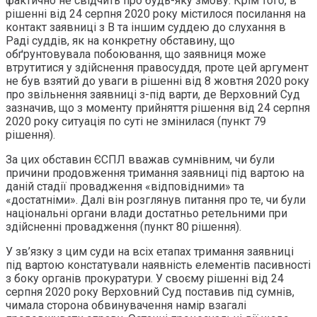
фактично не свідчить про будь-яку змову. Крім того, в
рішенні від 24 серпня 2020 року містилося посилання на
контакт заявниці з В та іншим суддею до слухання в
Раді суддів, як на конкретну обставину, що
обґрунтовувала побоювання, що заявниця може
втрутитися у здійснення правосуддя, проте цей аргумент
не був взятий до уваги в рішенні від 8 жовтня 2020 року
про звільнення заявниці з-під варти, де Верховний Суд
зазначив, що з моменту прийняття рішення від 24 серпня
2020 року ситуація по суті не змінилася (пункт 79
рішення).
За цих обставин ЄСПЛ вважав сумнівним, чи були
причини продовження тримання заявниці під вартою на
даній стадії провадження «відповідними» та
«достатніми». Далі він розглянув питання про те, чи були
національні органи влади достатньо ретельними при
здійсненні провадження (пункт 80 рішення).
У зв’язку з цим суди на всіх етапах тримання заявниці
під вартою констатували наявність елементів пасивності
з боку органів прокуратури. У своєму рішенні від 24
серпня 2020 року Верховний Суд поставив під сумнів,
чимала сторона обвинувачення намір взагалі