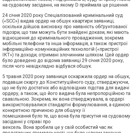
на судовому засіданні, на якому D приймала це рішення.
24 січня 2020 року Спеціалізований кримінальний суд
(«SCC») видав ордер на обшук квартири заявниці,
оскільки дійшов висновку про наявність обґрунтованої
підозри, що там можуть бути знайдені докази, які мають
відношення до кримінального провадження, зокрема
мобільні телефони та інша інформація, а також пристрої
інформаційно-комунікаційних технологій («пристрої
ІКТ») та доходи, отримані злочинним шляхом. Цей ордер
було доведено до відома заявниці 29 січня 2020 року,
після чого невідкладно відбувся обшук.
5 травня 2020 року заявниця оскаржила ордер на обшук,
подавши скаргу до Конституційного суду, стверджуючи,
що не було достатніх або відповідних підстав для видачі
ордеру, а також, що його видача була непропорційною та
свавільною. Зокрема, як вона стверджувала, в ордері
використовувалися стандартні формулювання, а єдиною
конкретною причиною для обшуку її
помешкання було те, що вона була присутня на судовому
засіданні у справі про
вексель. Вона зробила це у свій особистий час як
представник громадськості, що було цілком законно.