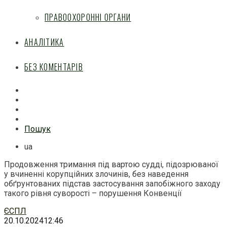
ПРАВООХОРОННІ ОРГАНИ
АНАЛІТИКА
БЕЗ КОМЕНТАРІВ
Facebook
Mail
Telegram
Feed
Пошук
ua
Продовження тримання під вартою судді, підозрюваної
у вчиненні корупційних злочинів, без наведення
обґрунтованих підстав застосування запобіжного заходу
такого рівня суворості – порушення Конвенції
Перейти
ЄСПЛ
до
20.10.2024
12:46