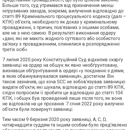
Більше того, суд утримався від призначення менш
інтрузивних заходів, зокрема, вилучення відповідно до
статті 89 Кримінального процесуального кодексу (далі –
КПК) об’єкта, необхідного як доказ у кримінальному
провадженні, з причин, пов’язаних з іншими особами,
але не з нею самою. В результаті виконання ордеру
«дані, які не мають жодного суттєвого або особистого
зв’язку з провадженням, опинилися в розпорядженні
третіх осіб».
7 липня 2020 року Конституційний Суд відхилив скаргу
заявниці на ордер на обшук як явно необґрунтовану,
визнавши обґрунтування в ордері «у поєднанні з діями,
в яких обвинувачувалася заявниця», достатнім. Він
також зазначив, що хоча SCC не зобов’язував заявницю
видати об’єкти, які шукали, відповідно до статті 89 КПК,
слідчі попросили її зробити це відповідно до статті 104
КПК, і обшук був проведений лише після того, як вона
не відповіла на це прохання. 7 січня 2022 року вилучені
об’єкти були повернуті заявниці.
Тим часом 9 березня 2020 року заявниці, A, С, D,
чотирнадцяти суддям та іншим особам було пред’явлено