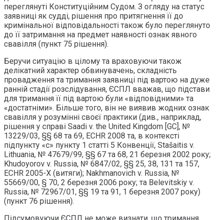
переглянуті Конституційним Судом. З огляду на статус
заявниці як судді, рішення про притягнення її до
кримінальної відповідальності також було переглянуто
до її затримання на предмет наявності ознак явного
свавілля (пункт 75 рішення).
Беручи ситуацію в цілому та враховуючи також
делікатний характер обвинувачень, складність
провадження та тримання заявниці під вартою на дуже
ранній стадії розслідування, ЄСПЛ вважав, що підстави
для тримання її під вартою були «відповідними» та
«достатніми». Більше того, він не виявив жодних ознак
свавілля у розумінні своєї практики (див., наприклад,
рішення у справі Saadi v. the United Kingdom [GC], №
13229/03, §§ 68 та 69, ECHR 2008 та, в контексті
підпункту «с» пункту 1 статті 5 Конвенції, Stašaitis v.
Lithuania, № 47679/99, §§ 67 та 68, 21 березня 2002 року;
Khudoyorov v. Russia, № 6847/02, §§ 25, 38, 131 та 157,
ECHR 2005-X (витяги); Nakhmanovich v. Russia, №
55669/00, § 70, 2 березня 2006 року; та Belevitskiy v.
Russia, № 72967/01, §§ 19 та 91, 1 березня 2007 року)
(пункт 76 рішення).
Підсумовуючи ЄСПЛ не може визнати, що тримання