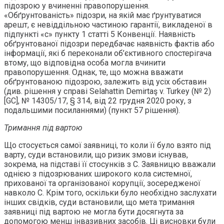
підозрою у вчиненні правопорушення.
«Обґрунтованість» підозри, на якій має ґрунтуватися
арешт, є невіддільною частиною гарантії, викладеної в
підпункті «с» пункту 1 статті 5 Конвенції. Наявність
обґрунтованої підозри передбачає наявність фактів або
інформації, які б переконали об’єктивного спостерігача
втому, що відповідна особа могла вчинити
правопорушення. Однак, те, що можна вважати
обґрунтованою підозрою, залежить від усіх обставин
(див. рішення у справі Selahattin Demirtaş v. Turkey (№ 2)
[GC], № 14305/17, § 314, від 22 грудня 2020 року, з
подальшими посиланнями) (пункт 57 рішення).
Тримання під вартою
Що стосується самої заявниці, то коли її було взято під
варту, суди встановили, що ризик змови існував,
зокрема, на підставі її стосунків з С. Заявницю вважали
однією з підозрюваних широкого кола системної,
прихованої та організованої корупції, зосередженої
навколо С. Крім того, оскільки було необхідно заслухати
інших свідків, суди встановили, що мета тримання
заявниці під вартою не могла бути досягнута за
допомогою менш інвазивних засобів. Ці висновки були