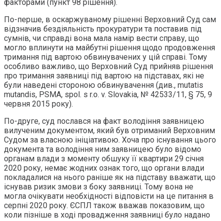
факторами (пункт 98 рішення).
По-перше, в оскаржуваному рішенні Верховний Суд сам
відзначив бездіяльність прокуратури та поставив під
сумнів, чи справді вона мала намір вести справу, що
могло вплинути на майбутні рішення щодо продовження
тримання під вартою обвинувачених у цій справі. Тому
особливо важливо, що Верховний Суд прийняв рішення
про тримання заявниці під вартою на підставах, які не
були наведені стороною обвинувачення (див., mutatis
mutandis, PSMA, spol. s r.o. v. Slovakia, № 42533/11, § 75, 9
червня 2015 року).
По-друге, суд послався на факт володіння заявницею
вилученим документом, який був отриманий Верховним
Судом за власною ініціативою. Хоча про існування цього
документа та володіння ним заявницею було відомо
органам влади з моменту обшуку її квартири 29 січня
2020 року, немає жодних ознак того, що органи влади
покладалися на нього раніше як на підставу вважати, що
існував ризик змови з боку заявниці. Тому вона не
могла очікувати необхідності відповісти на це питання в
серпні 2020 року. ЄСПЛ також вважав показовим, що
коли пізніше в ході провадження заявниці було надано