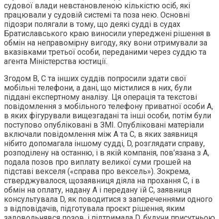
судової влади невстановленою кількістю осіб, які
працювали у судовій системі та поза нею. Основні
підозри полягали в тому, що деякі судді в судах
Братиславського краю виносили упереджені рішення в
обмін на неправомірну вигоду, яку вони отримували за
вказівками третьої особи, переданими через суддю та
агента Міністерства юстиції.
Згодом B, C та інших суддів попросили здати свої
мобільні телефони, а дані, що містилися в них, були
піддані експертному аналізу. Ця операція та текстові
повідомлення з мобільного телефону приватної особи А,
в яких фігурували вищезгадані та інші особи, потім були
поступово опубліковані в ЗМІ. Опубліковані матеріали
включали повідомлення між А та С, в яких заявниця
нібито допомагала іншому судді, D, розглядати справу,
розподілену на останню, і в якій компанія, пов’язана з А,
подала позов про виплату великої суми грошей на
підставі векселя («справа про вексель»). Зокрема,
стверджувалося, щозаявниця діяла на прохання С, і в
обмін на оплату, надану А і передану їй С, заявниця
консультувала D, як поводитися з запереченнями одного
з відповідачів, підготувала проєкт рішення, яким
задовольнявся позов, і підтримала D, будучи присутньою