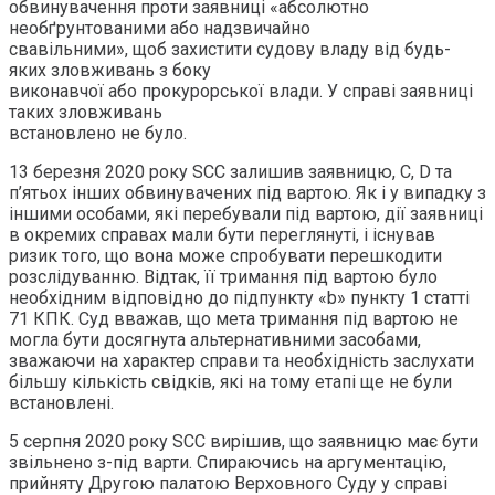
обвинувачення проти заявниці «абсолютно
необґрунтованими або надзвичайно
свавільними», щоб захистити судову владу від будь-
яких зловживань з боку
виконавчої або прокурорської влади. У справі заявниці
таких зловживань
встановлено не було.
13 березня 2020 року SCC залишив заявницю, C, D та
п’ятьох інших обвинувачених під вартою. Як і у випадку з
іншими особами, які перебували під вартою, дії заявниці
в окремих справах мали бути переглянуті, і існував
ризик того, що вона може спробувати перешкодити
розслідуванню. Відтак, її тримання під вартою було
необхідним відповідно до підпункту «b» пункту 1 статті
71 КПК. Суд вважав, що мета тримання під вартою не
могла бути досягнута альтернативними засобами,
зважаючи на характер справи та необхідність заслухати
більшу кількість свідків, які на тому етапі ще не були
встановлені.
5 серпня 2020 року SCC вирішив, що заявницю має бути
звільнено з-під варти. Спираючись на аргументацію,
прийняту Другою палатою Верховного Суду у справі