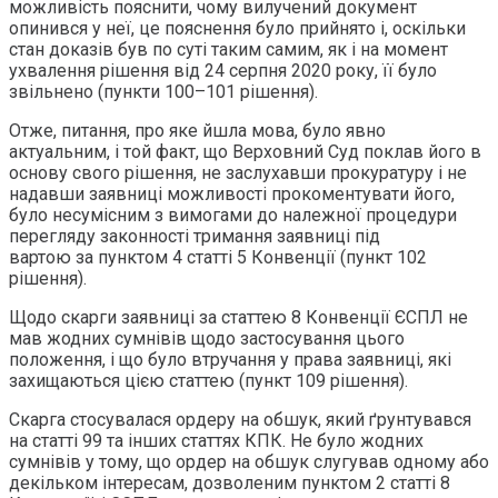
можливість пояснити, чому вилучений документ
опинився у неї, це пояснення було прийнято і, оскільки
стан доказів був по суті таким самим, як і на момент
ухвалення рішення від 24 серпня 2020 року, її було
звільнено (пункти 100–101 рішення).
Отже, питання, про яке йшла мова, було явно
актуальним, і той факт, що Верховний Суд поклав його в
основу свого рішення, не заслухавши прокуратуру і не
надавши заявниці можливості прокоментувати його,
було несумісним з вимогами до належної процедури
перегляду законності тримання заявниці під
вартою за пунктом 4 статті 5 Конвенції (пункт 102
рішення).
Щодо скарги заявниці за статтею 8 Конвенції ЄСПЛ не
мав жодних сумнівів щодо застосування цього
положення, і що було втручання у права заявниці, які
захищаються цією статтею (пункт 109 рішення).
Скарга стосувалася ордеру на обшук, який ґрунтувався
на статті 99 та інших статтях КПК. Не було жодних
сумнівів у тому, що ордер на обшук слугував одному або
декільком інтересам, дозволеним пунктом 2 статті 8