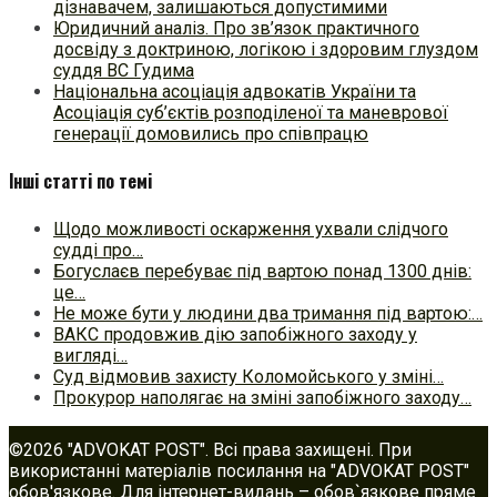
дізнавачем, залишаються допустимими
Юридичний аналіз. Про зв’язок практичного
досвіду з доктриною, логікою і здоровим глуздом
суддя ВС Гудима
Національна асоціація адвокатів України та
Асоціація суб’єктів розподіленої та маневрової
генерації домовились про співпрацю
Інші статті по темі
Щодо можливості оскарження ухвали слідчого
судді про…
Богуслаєв перебуває під вартою понад 1300 днів:
це…
Не може бути у людини два тримання під вартою:…
ВАКС продовжив дію запобіжного заходу у
вигляді…
Суд відмовив захисту Коломойського у зміні…
Прокурор наполягає на зміні запобіжного заходу…
©2026 "ADVOKAT POST". Всі права захищені. При
використанні матеріалів посилання на "ADVOKAT POST"
обов'язкове. Для інтернет-видань – обов`язкове пряме