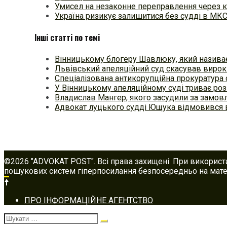
Умисел на незаконне переправлення через к
Україна ризикує залишитися без судді в МК
Інші статті по темі
Вінницькому блогеру Шавлюку, який назива
Львівський апеляційний суд скасував виро
Спеціалізована антикорупційна прокуратура
У Вінницькому апеляційному суді триває ро
Владислав Мангер, якого засудили за замов
Адвокат луцького судді Ющука відмовився 
©2026 "ADVOKAT POST". Всі права захищені. При використ
пошукових систем гіперпосилання безпосередньо на матер
Footer
ПРО ІНФОРМАЦІЙНЕ АГЕНТСТВО
navigation
Шукати: