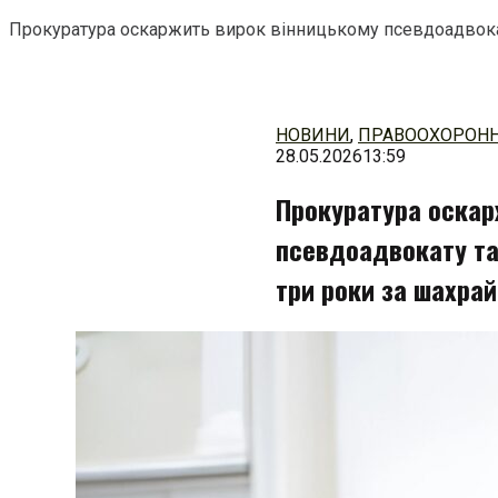
Прокуратура оскаржить вирок вінницькому псевдоадвокат
Перейти
до
змісту
НОВИНИ
,
ПРАВООХОРОНН
28.05.2026
13:59
Прокуратура оскар
псевдоадвокату та
три роки за шахра