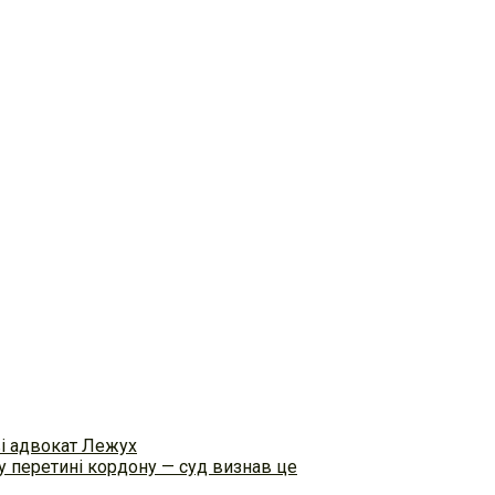
ві адвокат Лежух
 перетині кордону — суд визнав це