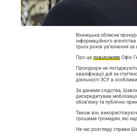
Вінницька обласна прокур
інформаційного агентства
трьох років увʼязнення за
Про це
повідомляє
Офіс Г
Прокурори не погоджуютьс
кваліфікації дій за статте
діяльності ЗСУ в особливий
За даними слідства, Шавл
дискредитував мобілізацій
обов’язку та публічно пр
Також він, використовуючи
грошима громадян, які над
На час розгляду справи Ш