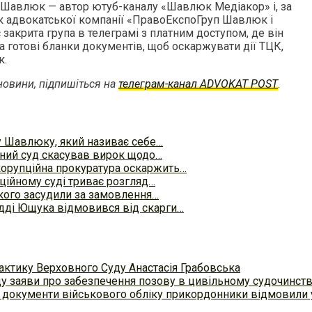
 Шавлюк — автор ютуб-каналу «Шавлюк Медіакор» і, за
ик адвокатської компанії «ПравоЕкспоГруп Шавлюк і
 закрита група в телеграмі з платним доступом, де він
а готові бланки документів, щоб оскаржувати дії ТЦК,
к.
овини, підпишіться на
телеграм-канал ADVOKAT POST
.
 Шавлюку, який називає себе…
ний суд скасував вирок щодо…
корупційна прокуратура оскаржить…
ційному суді триває розгляд…
кого засудили за замовлення…
дді Ющука відмовився від скарги…
актику Верховного Суду Анастасія Грабовська
ду заяви про забезпечення позову в цивільному судочинст
 документи військового обліку прикордонники відмовили у