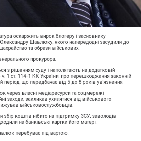
атура оскаржить вирок блогеру і засновнику
 Олександру Шавлюку, якого напередодні засудили до
 шахрайство та образи військових.
енерального прокурора.
я з рішенням суду і наполягають на додатковій
ю ч. 1 ст. 114-1 КК України. про перешкоджання законній
 період, що передбачає від 5 до 8 років ув’язнення.
юк через власні медіаресурси та соцмережі
ні заходи, закликав ухилятися від військового
инижував військовослужбовців.
 збір коштів нібито на підтримку ЗСУ, заволодів
ходили на банківські картки його матері.
авлюк перебуває під вартою.