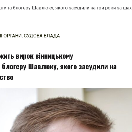
у та блогеру Шавлюку, якого засудили на три роки за ша
І ОРГАНИ
,
СУДОВА ВЛАДА
жить вирок вінницькому
 блогеру Шавлюку, якого засудили на
йство