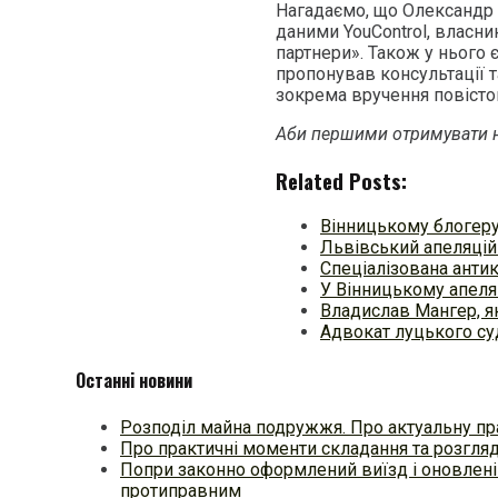
Нагадаємо, що Олександр
даними YouControl, власн
партнери». Також у нього є
пропонував консультації т
зокрема вручення повісто
Аби першими отримувати н
Related Posts:
Вінницькому блогеру
Львівський апеляцій
Спеціалізована анти
У Вінницькому апеля
Владислав Мангер, я
Адвокат луцького су
Останні новини
Розподіл майна подружжя. Про актуальну пр
Про практичні моменти складання та розгля
Попри законно оформлений виїзд і оновлені
протиправним