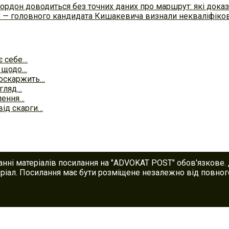
ордон доводиться без точних даних про маршрут: які доказ
С — головного кандидата Кишакевича визнали некваліфіков
є себе…
к щодо…
 оскаржить…
згляд…
лення…
від скарги…
анні матеріалів посилання на "ADVOKAT POST" обов'язкове.
іал. Посилання має бути розміщене незалежно від повного