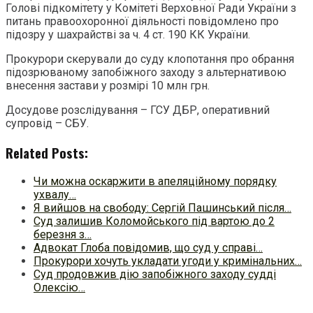
Голові підкомітету у Комітеті Верховної Ради України з
питань правоохоронної діяльності повідомлено про
підозру у шахрайстві за ч. 4 ст. 190 КК України.
Прокурори скерували до суду клопотання про обрання
підозрюваному запобіжного заходу з альтернативою
внесення застави у розмірі 10 млн грн.
Досудове розслідування – ГСУ ДБР, оперативний
супровід – СБУ.
Related Posts:
Чи можна оскаржити в апеляційному порядку
ухвалу…
Я вийшов на свободу: Сергій Пашинський після…
Суд залишив Коломойського під вартою до 2
березня з…
Адвокат Глоба повідомив, що суд у справі…
Прокурори хочуть укладати угоди у кримінальних…
Суд продовжив дію запобіжного заходу судді
Олексію…