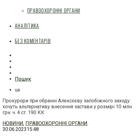
ПРАВООХОРОННІ ОРГАНИ
АНАЛІТИКА
БЕЗ КОМЕНТАРІВ
Facebook
Mail
Telegram
Feed
Пошук
ua
Прокурори при обранні Алексєєву запобіжного заходу
хочуть альтернативу внесення застави у розмірі 10 млн
грн: ч. 4 ст. 190 КК
Перейти
НОВИНИ
,
ПРАВООХОРОННІ ОРГАНИ
до
30.06.2023
15:48
змісту