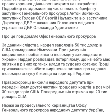
правоохоронної діяльності викрито на шахрайстві.
Подробиці повідомили під час спільного брифінгу
заступник Генерального прокурора Антон Войтенко,
заступник Голови СБУ Сергій Наумюк та в.о. заступника
Директора ДБР – начальник Головного слідчого
управління ДБР Олександр Удовиченко.
Про це повідомляє Офіс Генерального прокурора.
За даними слідства, нардеп заволодів 50 тис доларів
США громадянина Німеччини. При цьому він
скористався необізнаністю іноземця у законодавстві
України. Нардеп розповідав потерпілому, що начебто має
зв’язки в різних органах влади та судових органах. Гроші
призначалися за нібито вирішення питання про надання
іноземцю статусу біженця на території України.
Правоохоронці викрили народного депутата при
передачі йому другої частини грошових коштів в розмірі
30 тис доларів США. Попередньо він отримав ще 20 тис
доларів США.
Наразі за процесуального керівництва Офісу
Генерального прокурора народному депутату України,