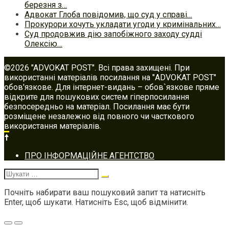
березня з…
Адвокат Глоба повідомив, що суд у справі…
Прокурори хочуть укладати угоди у кримінальних…
Суд продовжив дію запобіжного заходу судді
Олексію…
©2026 "ADVOKAT POST". Всі права захищені. При
використанні матеріалів посилання на "ADVOKAT POST"
обов'язкове. Для інтернет-видань – обов`язкове пряме
відкрите для пошукових систем гіперпосилання
безпосередньо на матеріал. Посилання має бути
розміщене незалежно від повного чи часткового
використання матеріалів.
Footer
ПРО ІНФОРМАЦІЙНЕ АГЕНТСТВО
navigation
Шукати:
Почніть набирати ваш пошуковий запит та натисніть
Enter, щоб шукати. Натисніть Esc, щоб відмінити.
Меню