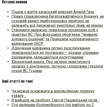
Останні новини
Пішов з життя київський адвокат Андрій Галь
Право співвласника багатоквартирного будинку на
судовий захист прибудинкової території не
залежить від державної реєстрації прав на землю
Стандарти належної поведінки посадових осіб у
практиці ВC. Про фідуціарні обов’язки, “правило
ділового рішення” та Принципи корпоративного
врядування ОЕСР
Доручення керівника органу розслідування
прирівнюється до постанови — докази, отримані
дізнавачем, залишаються допустимими
Юридичний аналіз. Про зв’язок практичного
досвіду з доктриною, логікою і здоровим глуздом
суддя ВС Гудима
Інші статті по темі
Чи можна оскаржити в апеляційному порядку
ухвалу…
Я вийшов на свободу: Сергій Пашинський після…
Суд залишив Коломойського під вартою до 2