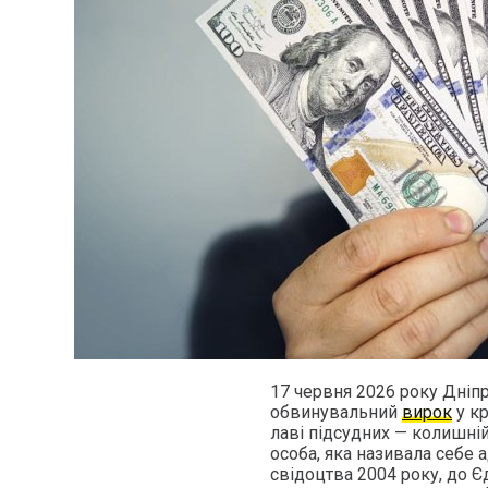
17 червня 2026 року Дніп
обвинувальний
вирок
у к
лаві підсудних — колишні
особа, яка називала себе 
свідоцтва 2004 року, до Є