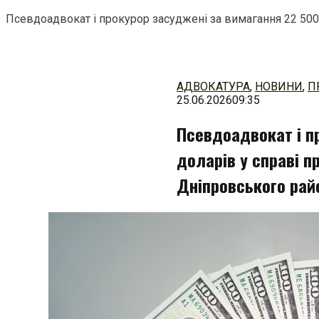
Псевдоадвокат і прокурор засуджені за вимагання 22 500 
Перейти
до
змісту
АДВОКАТУРА
,
НОВИНИ
,
П
25.06.2026
09:35
Псевдоадвокат і п
доларів у справі п
Дніпровського рай