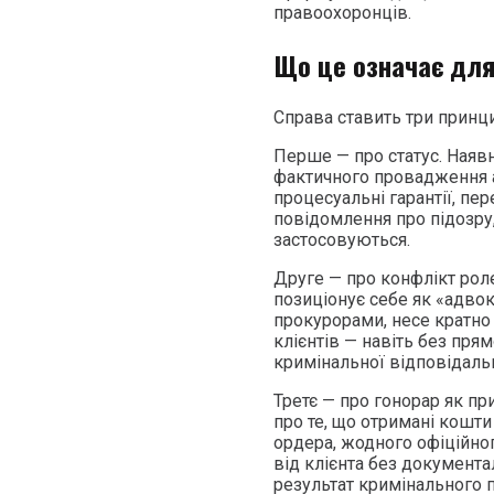
правоохоронців.
Що це означає для
Справа ставить три принц
Перше — про статус. Наявн
фактичного провадження а
процесуальні гарантії, пе
повідомлення про підозру,
застосовуються.
Друге — про конфлікт роле
позиціонує себе як «адвок
прокурорами, несе кратно
клієнтів — навіть без пря
кримінальної відповідальн
Третє — про гонорар як п
про те, що отримані кошт
ордера, жодного офіційно
від клієнта без документ
результат кримінального 