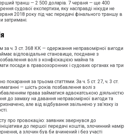
рший транш — 2 500 доларів. 7 червня — ще 400
орення судової експертизи, яку насправді нікуди не
ервня 2018 року під час передачі фінального траншу в
и затримані.
ія
 за ч. 3 ст. 368 КК — одержання неправомірної вигоди
ймає відповідальне становище, поєднане з
позбавлення волі з конфіскацією майна та
ати посади в правоохоронних і судових органах на три
покарання за трьома статтями. За ч. 5 ст. 27, ч. 3 ст.
маганні — шість років позбавлення волі з
збавленням права займатися адвокатською діяльністю
ння до замаху на давання неправомірної вигоди та
изначено, але від відбування звільнено у зв’язку із
сті.
сту про провокацію: заявник звернувся до
ініціативи до першої передачі коштів, злочинний намір
нення, а злочин був би вчинений і без участі