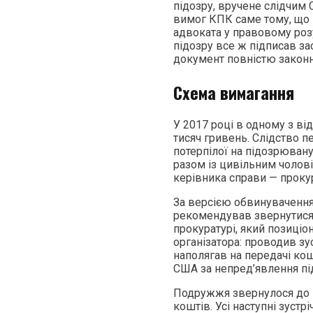
підозру, вручене слідчим 
вимог КПК саме тому, що 
адвоката у правовому розу
підозру все ж підписав за
документ повністю закон
Схема вимагання
У 2017 році в одному з ві
тисяч гривень. Слідство п
потерпілої на підозрювану 
разом із цивільним чолов
керівника справи — проку
За версією обвинувачення
рекомендував звернутися
прокуратурі, який позиціо
організатора: проводив зу
наполягав на передачі кош
США за непред’явлення пі
Подружжя звернулося до 
коштів. Усі наступні зуст