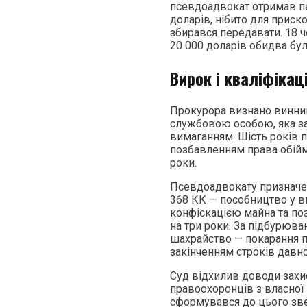
псевдоадвокат отримав пе
доларів, нібито для приск
збирався передавати. 18 ч
20 000 доларів обидва бул
Вирок і кваліфікац
Прокурора визнано винним
службовою особою, яка за
вимаганням. Шість років 
позбавленням права обійм
роки.
Псевдоадвокату призначено 
368 КК — пособництво у ви
конфіскацією майна та по
на три роки. За підбурюва
шахрайство — покарання пр
закінченням строків давно
Суд відхилив доводи захи
правоохоронців з власної 
сформувався до цього звер