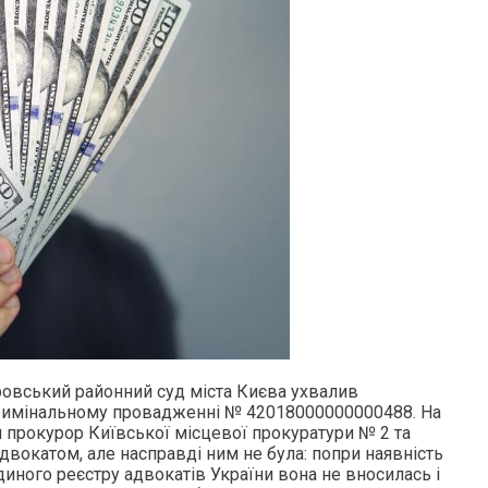
ровський районний суд міста Києва ухвалив
римінальному провадженні № 42018000000000488. На
й прокурор Київської місцевої прокуратури № 2 та
адвокатом, але насправді ним не була: попри наявність
диного реєстру адвокатів України вона не вносилась і