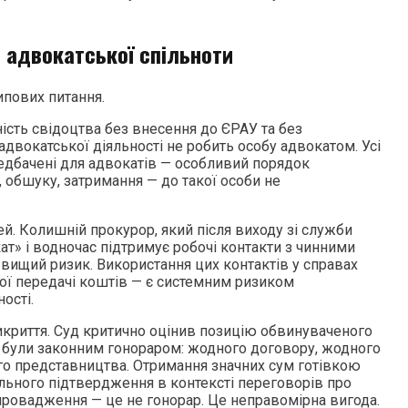
 адвокатської спільноти
ипових питання.
ість свідоцтва без внесення до ЄРАУ та без
двокатської діяльності не робить особу адвокатом. Усі
редбачені для адвокатів — особливий порядок
 обшуку, затримання — до такої особи не
й. Колишній прокурор, який після виходу зі служби
ат» і водночас підтримує робочі контакти з чинними
 вищий ризик. Використання цих контактів у справах
мої передачі коштів — є системним ризиком
ості.
рикриття. Суд критично оцінив позицію обвинуваченого
и були законним гонораром: жодного договору, жодного
го представництва. Отримання значних сум готівкою
ального підтвердження в контексті переговорів про
провадження — це не гонорар. Це неправомірна вигода.