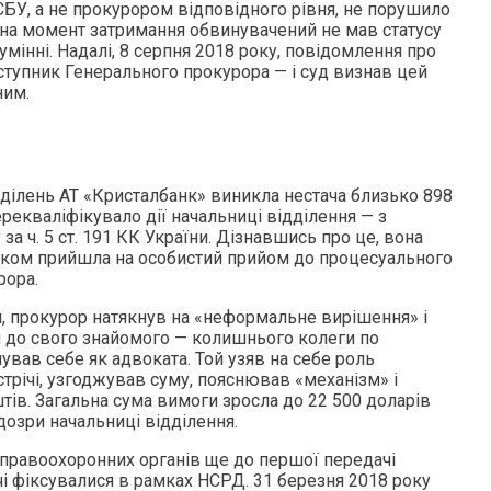
СБУ, а не прокурором відповідного рівня, не порушило
на момент затримання обвинувачений не мав статусу
мінні. Надалі, 8 серпня 2018 року, повідомлення про
ступник Генерального прокурора — і суд визнав цей
ним.
дділень АТ «Кристалбанк» виникла нестача близько 898
ерекваліфікувало дії начальниці відділення — з
за ч. 5 ст. 191 КК України. Дізнавшись про це, вона
іком прийшла на особистий прийом до процесуального
рора.
, прокурор натякнув на «неформальне вирішення» і
 до свого знайомого — колишнього колеги по
нував себе як адвоката. Той узяв на себе роль
стрічі, узгоджував суму, пояснював «механізм» і
тів. Загальна сума вимоги зросла до 22 500 доларів
дозри начальниці відділення.
правоохоронних органів ще до першої передачі
річі фіксувалися в рамках НСРД. 31 березня 2018 року