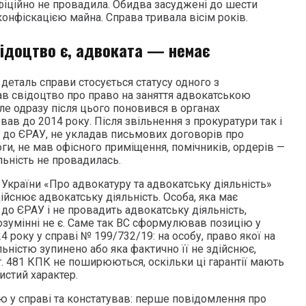
офіційно не провадила. Обидва засуджені до шести
конфіскацією майна. Справа тривала вісім років.
ідоцтво є, адвоката — немає
деталь справи стосується статусу одного з
ав свідоцтво про право на заняття адвокатською
але одразу після цього поновився в органах
ав до 2014 року. Після звільнення з прокуратури так і
е до ЄРАУ, не укладав письмових договорів про
ги, не мав офісного приміщення, помічників, ордерів —
льність не провадилась.
у України «Про адвокатуру та адвокатську діяльність»
дійснює адвокатську діяльність. Особа, яка має
 до ЄРАУ і не провадить адвокатську діяльність,
зумінні не є. Саме так ВС сформулював позицію у
4 року у справі № 199/732/19: на особу, право якої на
ьністю зупинено або яка фактично її не здійснює,
ст. 481 КПК не поширюються, оскільки ці гарантії мають
истий характер.
ю у справі та констатував: перше повідомлення про