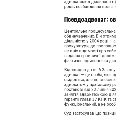
адвокатської діяльності 
років позбавлення волі з 
Псевдоадвокат: св
Центральна процесуальна 
обвинувачених. Він отрим
діяльністю у 2004 році — 
прокуратури, де пропрацюв
не вніс відомості про себ
надання правничої допомо
фактично адвокатська дія
Відповідно до ст. 6 Закон
адвокат — це особа, яка з
свідоцтво, але не внесена
адвокатом у правовому ро
постанові від 23 липня 202
заняття адвокатською діял
гарантії глави 37 КПК та 
функціональний, а не особ
Суд застосував цю позиці