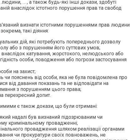
людини, … , а також будь-які інші докази, здобуті
аній внаслідок істотного порушення прав та свобод
бов’язаний визнати істотними порушеннями прав людини
зокрема, такі діяння:
суальних дій, які потребують попереднього дозволу
волу або з порушенням його суттєвих умов;
в внаслідок катування, жорстокого, нелюдського або
гідність особи, поводження або погрози застосування
соби на захист;
ь чи пояснень від особи, яка не була повідомлена про
ся від давання показань та не відповідати на
римання з порушенням цього права;
на перехресний допит.
стимими є також докази, що були отримані:
, який надалі був визнаний підозрюваним чи
ому кримінальному провадженні;
имінального провадження шляхом реалізації органами
вання чи прокуратури своїх повноважень, не