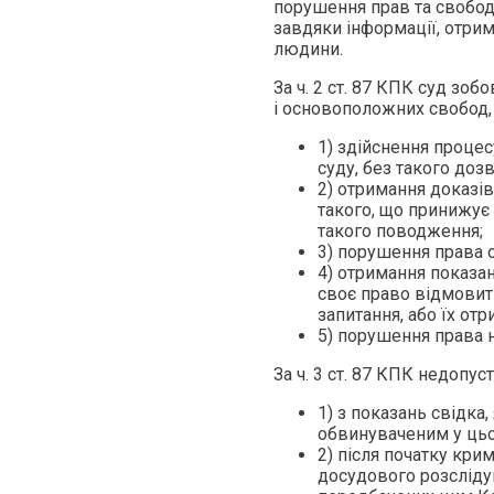
порушення прав та свобод 
завдяки інформації, отрим
людини.
За ч. 2 ст. 87 КПК суд зо
і основоположних свобод, 
1) здійснення проце
суду, без такого доз
2) отримання доказі
такого, що принижує 
такого поводження;
3) порушення права о
4) отримання показан
своє право відмовити
запитання, або їх от
5) порушення права 
За ч. 3 ст. 87 КПК недопу
1) з показань свідка
обвинуваченим у ць
2) після початку кр
досудового розсліду