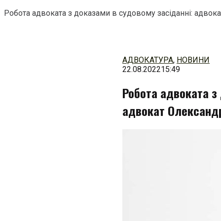
Робота адвоката з доказами в судовому засіданні: адво
Перейти
до
змісту
АДВОКАТУРА
,
НОВИНИ
22.08.2022
15:49
Робота адвоката з 
адвокат Олександ