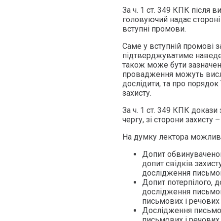
За ч. 1 ст. 349 КПК після 
головуючий надає стороні
вступні промови.
Саме у вступній промові з
підтверджуватиме наведен
також може бути зазначена
провадження можуть висло
дослідити, та про порядок
захисту.
За ч. 1 ст. 349 КПК доказ
чергу, зі сторони захисту –
На думку лектора можливі 
Допит обвинуваченого
допит свідків захист
дослідження письмови
Допит потерпілого, д
дослідження письмов
письмових і речових 
Дослідження письмов
письмових і речових 