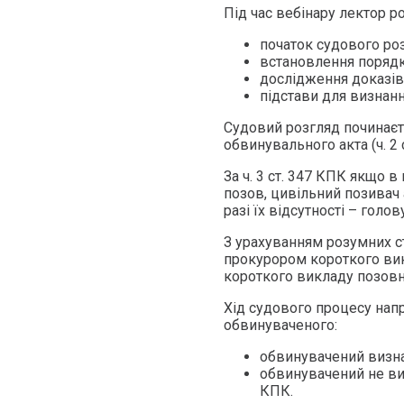
Під час вебінару лектор р
початок судового роз
встановлення порядк
дослідження доказів
підстави для визнан
Судовий розгляд починає
обвинувального акта (ч. 2 
За ч. 3 ст. 347 КПК якщо
позов, цивільний позивач 
разі їх відсутності – гол
З урахуванням розумних с
прокурором короткого вик
короткого викладу позовної
Хід судового процесу нап
обвинуваченого:
обвинувачений визнає
обвинувачений не виз
КПК.