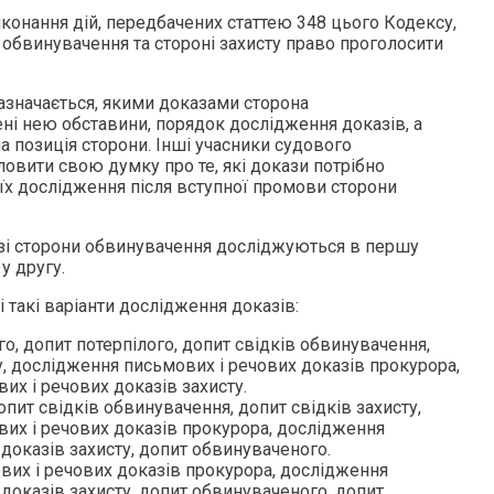
виконання дій, передбачених статтею 348 цього Кодексу,
 обвинувачення та стороні захисту право проголосити
азначається, якими доказами сторона
і нею обставини, порядок дослідження доказів, а
 позиція сторони. Інші учасники судового
вити свою думку про те, які докази потрібно
 їх дослідження після вступної промови сторони
и зі сторони обвинувачення досліджуються в першу
 у другу.
такі варіанти дослідження доказів:
, допит потерпілого, допит свідків обвинувачення,
у, дослідження письмових і речових доказів прокурора,
х і речових доказів захисту.
опит свідків обвинувачення, допит свідків захисту,
их і речових доказів прокурора, дослідження
доказів захисту, допит обвинуваченого.
их і речових доказів прокурора, дослідження
доказів захисту, допит обвинуваченого, допит