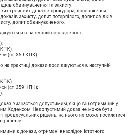
відків обвинувачення та захисту.
их і речових доказів прокурора, дослідження
доказів захисту, допит потерпілого, допит свідків
исту, допит обвинуваченого.
джуються в наступній послідовності:
);
 КПК);
иси (ст. 359 КПК).
о на практиці докази досліджуються в наступній
 КПК);
иси (ст. 359 КПК);
).
доказ визнається допустимим, якщо він отриманий у
цим Кодексом. Недопустимий доказ не може бути
ті процесуальних рішень, на нього не може посилатися
о рішення.
стимими є докази, отримані внаслідок істотного