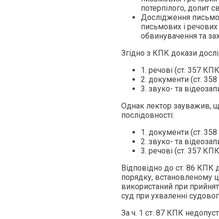
потерпілого, допит с
Дослідження письмов
письмових і речових 
обвинувачення та зах
Згідно з КПК докази дослі
1. речові (ст. 357 КПК
2. документи (ст. 358
3. звуко- та відеозап
Однак лектор зауважив, щ
послідовності:
1. документи (ст. 358
2. звуко- та відеозап
3. речові (ст. 357 КПК
Відповідно до ст. 86 КПК 
порядку, встановленому 
використаний при прийнят
суд при ухваленні судовог
За ч. 1 ст. 87 КПК недопу