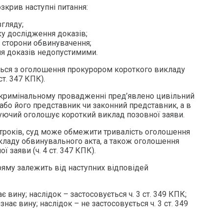
озкрив наступні питання:
гляду;
у дослідження доказів;
 сторони обвинувачення;
ня доказів недопустимими.
ться з оголошення прокурором короткого викладу
ст. 347 КПК).
 в кримінальному провадженні пред’явлено цивільний
або його представник чи законний представник, а в
овуючий оголошує короткий виклад позовної заяви.
троків, суд може обмежити тривалість оголошення
ладу обвинувального акта, а також оголошення
 заяви (ч. 4 ст. 347 КПК).
ряму залежить від наступних відповідей
 вину; наслідок – застосовується ч. 3 ст. 349 КПК;
нає вину; наслідок – не застосовується ч. 3 ст. 349