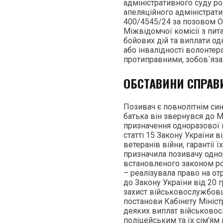
адміністративного суду ро
апеляційного адміністрати
400/4545/24 за позовом Ос
Міжвідомчої комісії з пит
бойових дій та виплати од
або інвалідності волонтера
протиправними, зобов`язан
ОБСТАВИНИ СПРАВ
Позивач є повнолітнім си
батька він звернувся до М
призначення одноразової
статті 15 Закону України 
ветеранів війни, гарантії ї
призначила позивачу одно
встановленого законом роз
– реалізувала право на о
до Закону України від 20 
захист військовослужбовців
постанови Кабінету Мініст
деяких виплат військовос
поліцейським та їх сім’ям 