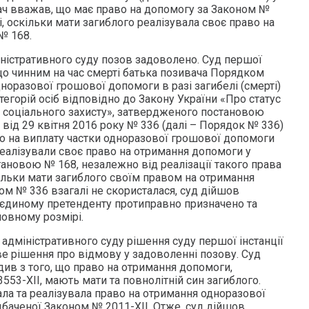
вач вважав, що має право на допомогу за Законом №
і, оскільки мати загиблого реалізувала своє право на
№ 168.
істративного суду позов задоволено. Суд першої
, що чинним на час смерті батька позивача Порядком
норазової грошової допомоги в разі загибелі (смерті)
тегорій осіб відповідно до Закону України «Про статус
 їх соціального захисту», затвердженого постановою
и від 29 квітня 2016 року № 336 (далі – Порядок № 336)
о на виплату частки одноразової грошової допомоги
 реалізували своє право на отримання допомоги у
ановою № 168, незалежно від реалізації такого права
кільки мати загиблого своїм правом на отримання
ом № 336 взагалі не скористалася, суд дійшов
 єдиному претенденту протиправно призначено та
овному розмірі.
адміністративного суду рішення суду першої інстанції
ве рішення про відмову у задоволенні позову. Суд
одив з того, що право на отримання допомоги,
53-ХІІ, мають мати та повнолітній син загиблого.
ала та реалізувала право на отримання одноразової
баченої Законом № 2011-ХІІ. Отже, суд дійшов