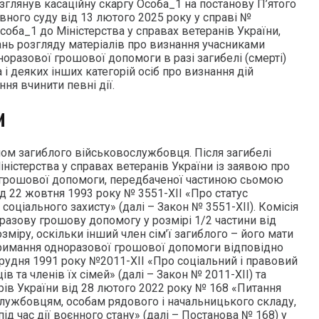
зглянув касаційну скаргу Особа_1 на постанову П’ятого
вного суду від 13 лютого 2025 року у справі №
оба_1 до Міністерства у справах ветеранів України,
ань розгляду матеріалів про визнання учасниками
норазової грошової допомоги в разі загибелі (смерті)
 і деяких інших категорій осіб про визнання дій
ня вчинити певні дії.
И
ном загиблого військовослужбовця. Після загибелі
іністерства у справах ветеранів України із заявою про
 грошової допомоги, передбаченої частиною сьомою
від 22 жовтня 1993 року № 3551-XII «Про статус
х соціального захисту» (далі – Закон № 3551-XII). Комісія
разову грошову допомогу у розмірі 1/2 частини від
міру, оскільки інший член сім’ї загиблого – його мати
тримання одноразової грошової допомоги відповідно
грудня 1991 року №2011-XII «Про соціальний і правовий
 та членів їх сімей» (далі – Закон № 2011-XII) та
рів України від 28 лютого 2022 року № 168 «Питання
лужбовцям, особам рядового і начальницького складу,
під час дії воєнного стану» (далі – Постанова № 168) у