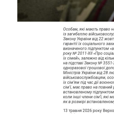
Особам, які мають право н
із загибеллю військовослу
Закону України від 22 жовт
гарантії їх соціального зах
визначеного підпунктом «а»
року № 2011-XII «Про соці
їх сімей», залежно від кіл
на підставі Закону № 3551-
одноразової грошової доп
Міністрів України від 28 
військовослужбовцям, особ
їх сім’ям під час дії воєнн
сім’ї, має право на повний
встановленому підпунктом «
коли інші члени сім’ї, які
як в розмірі встановленом
13 травня 2026 року Верхо