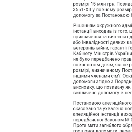
розмірі 15 млн грн. Пози
3551-XII у повному розмір
допомогу за Постановою 
Рішенням окружного адмін
інстанції виходив із того
призначення та виплати од
або інвалідності деяких ка
ветеранів війни, гарантії
Кабінету Міністрів Україн
не було передбачено прав
повнолітнім дітям, які не
розмірі, визначеному Пост
іншими членами сім’ї. Ос
допомоги згідно з Порядк
висновку, що позивачу як
виплачено допомогу в неп
Постановою апеляційного 
скасовано та ухвалено но
апеляційної інстанції вих
передбаченої Законом № 35
Проте мати загиблого обр
грошової допомоги, перед