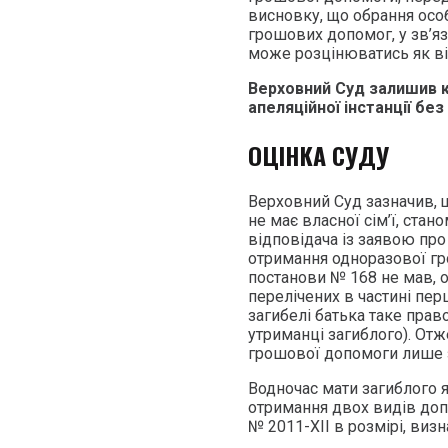
висновку, що обрання осо
грошових допомог, у зв’яз
може розцінюватись як ві
Верховний Суд залишив к
апеляційної інстанції без 
ОЦІНКА СУДУ
Верховний Суд зазначив, щ
не має власної сім’ї, стан
відповідача із заявою пр
отримання одноразової гр
постанови № 168 не мав, о
перелічених в частині перш
загибелі батька таке право
утриманці загиблого). Отж
грошової допомоги лише з
Водночас мати загиблого я
отримання двох видів доп
№ 2011-XII в розмірі, ви