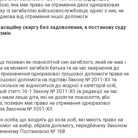
бою, яка має право на отримання двох одноразових
ку із загибеллю військовослужбовця, однієї з них, не
дмова від отримання іншої допомоги.
асаційну скаргу без задоволення, а постанову суду
змін.
о позивач як повнолітній син загиблого, який не мав і
ом на момент загибелі батька та на час звернення до
о призначення одноразової грошової допомоги права на
ошової допомоги на підставі Закону № 2011-XII та
скільки не відноситься до жодної з категорій осіб,
ій статті 16-1 Закону № 2011-XII (в редакції на час
 мали лише діти, які не досягли повноліття, або
е, позивач має право на отримання одноразової
а Законом № 3551-XII.
к особа, що входить до кола осіб, які мають право на
омог на вибір, обрала допомогу, передбачену Законом
значеному Постановою № 168.