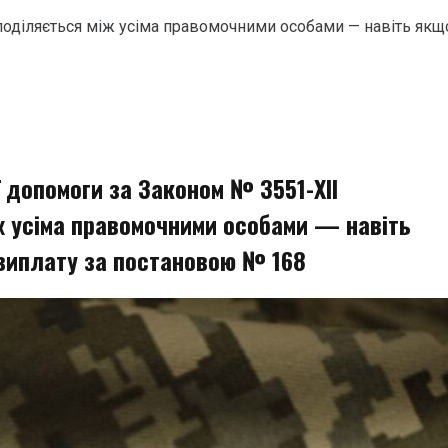
поділяється між усіма правомочними особами — навіть якщ
 допомоги за Законом № 3551-XII
ж усіма правомочними особами — навіть
виплату за постановою № 168