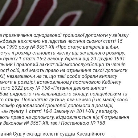
а призначення одноразової грошової допомоги у зв’язку
жбовця виключно на підставі частини сьомої статті 15
ня 1993 року № 3551-XII «Про статус ветеранів війни,
исту», її розмір становить частку від загального розміру,
 пункту 1 статті 16-2 Закону України від 20 грудня 1991
альний і правовий захист військовослужбовців та членів
ькості осіб, які мають право на отримання такої допомоги
XII, незважаючи на те, що такі особи обрали виплату
омоги в розмірі, встановленому постановою Кабінету
лютого 2022 року № 168 «Питання деяких виплат
ам рядового і начальницького складу, поліцейським та
ого стану». Повнолітня дитина, яка не має (і не мала) своєї
 розмір одноразової грошової допомоги в розмірі,
а» пункту 1 статті 16-2 Закону № 2011-ХІІ у випадку,
 мають право на допомогу, відмовляються від її отримання
у Законом № 3551-XII, так і Постановою № 168
вний Суд у складі колегії суддів Касаційного