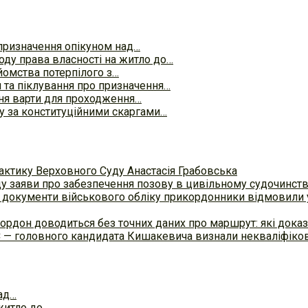
призначення опікуном над…
оду права власності на житло до…
йомства потерпілого з…
 та піклування про призначення…
ня варти для проходження…
у за конституційними скаргами…
актику Верховного Суду Анастасія Грабовська
ду заяви про забезпечення позову в цивільному судочинст
 документи військового обліку прикордонники відмовили у
ордон доводиться без точних даних про маршрут: які доказ
С — головного кандидата Кишакевича визнали некваліфіков
ад…
житло до…