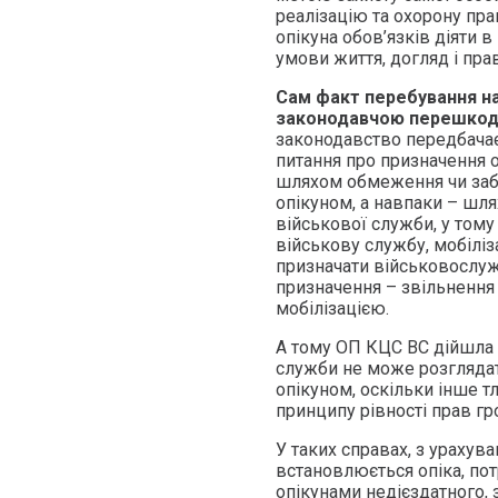
реалізацію та охорону пр
опікуна обов’язків діяти 
умови життя, догляд і пр
Сам факт перебування на 
законодавчою перешкодо
законодавство передбачає 
питання про призначення 
шляхом обмеження чи заб
опікуном, а навпаки – шля
військової служби, у тому
військову службу, мобіліз
призначати військовослуж
призначення – звільнення 
мобілізацією.
А тому ОП КЦС ВС дійшла 
служби не може розгляда
опікуном, оскільки інше 
принципу рівності прав г
У таких справах, з урахув
встановлюється опіка, пот
опікунами недієздатного, 