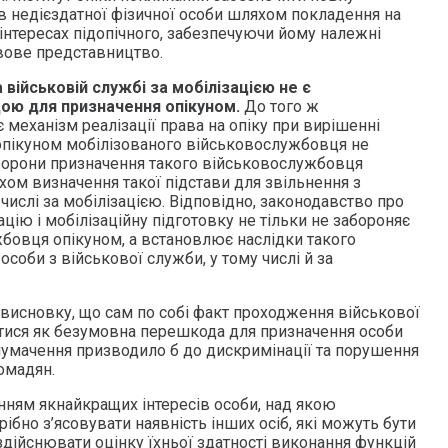
ав недієздатної фізичної особи шляхом покладення на
в інтересах підопічного, забезпечуючи йому належні
авове представництво.
військовій службі за мобілізацією не є
ю для призначення опікуном.
До того ж
механізм реалізації права на опіку при вирішенні
опікуном мобілізованого військовослужбовця не
орони призначення такого військовослужбовця
хом визначення такої підстави для звільнення з
 числі за мобілізацією. Відповідно, законодавство про
ацію і мобілізаційну підготовку не тільки не забороняє
бовця опікуном, а встановлює наслідки такого
особи з військової служби, у тому числі й за
висновку, що сам по собі факт проходження військової
тися як безумовна перешкода для призначення особи
тлумачення призводило б до дискримінації та порушення
ромадян.
анням якнайкращих інтересів особи, над якою
рібно з’ясовувати наявність інших осіб, які можуть бути
здійснювати оцінку їхньої здатності виконання функцій