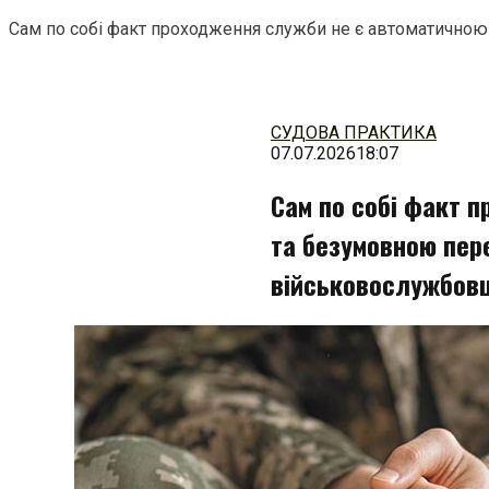
Сам по собі факт проходження служби не є автоматично
Перейти
до
змісту
СУДОВА ПРАКТИКА
07.07.2026
18:07
Сам по собі факт 
та безумовною пе
військовослужбовц