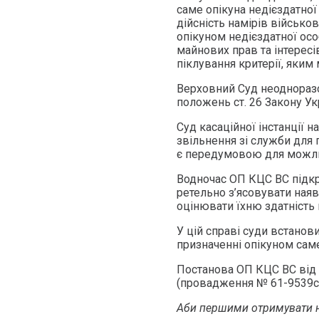
саме опікуна недієздатної
дійсність намірів військ
опікуном недієздатної осо
майнових прав та інтересі
піклування критерії, яким 
Верховний Суд неоднораз
положень ст. 26 Закону Ук
Суд касаційної інстанції 
звільнення зі служби для 
є передумовою для можли
Водночас ОП КЦС ВС підкре
ретельно з’ясовувати наявн
оцінювати їхню здатність 
У цій справі суди встанови
призначенні опікуном сам
Постанова ОП КЦС ВС від 
(провадження № 61-9539с
Аби першими отримувати н