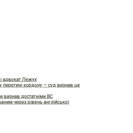
ві адвокат Лежух
 перетині кордону — суд визнав це
и визнав достатніми ВС
аним через рівень англійської