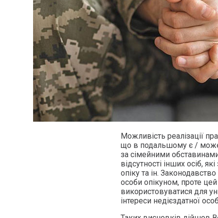
Можливість реалізації пр
що в подальшому є / може
за сімейними обставинами
відсутності інших осіб, я
опіку та ін. Законодавств
особи опікуном, проте це
використовуватися для ун
інтереси недієздатної ос
Таких висновків дійшов Ве