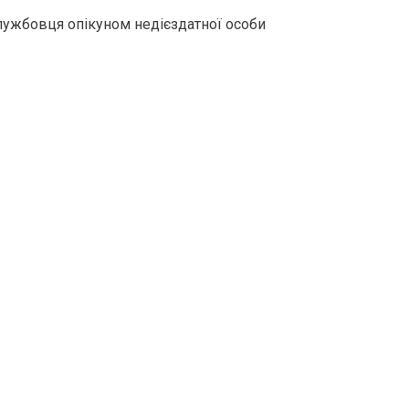
ужбовця опікуном недієздатної особи