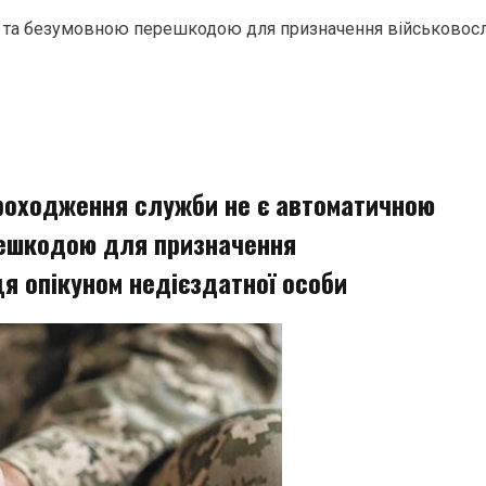
ю та безумовною перешкодою для призначення військовосл
проходження служби не є автоматичною
решкодою для призначення
я опікуном недієздатної особи