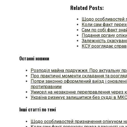
Related Posts:
Щодо особливостей 
Коли сам факт перех
Сам по собі факт зна
Подання органу опіки
Залежність скасуван
КСУ розглядає справ
Останні новини
Розподіл майна подружжя. Про актуальну пр
Про практичні моменти складання та розгля
Попри законно оформлений виїзд і оновлені
протиправним
Умисел на незаконне переправлення через к
Україна ризикує залишитися без судді в МК
Інші статті по темі
Щодо особливостей призначення опікуном н
Коли сам факт переходу права власності на 