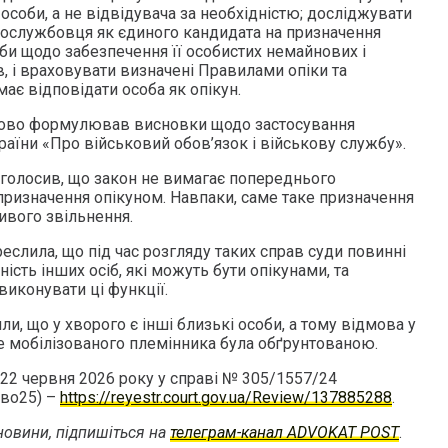
 особи, а не відвідувача за необхідністю; досліджувати
овослужбовця як єдиного кандидата на призначення
би щодо забезпечення її особистих немайнових і
в, і враховувати визначені Правилами опіки та
має відповідати особа як опікун.
ово формулював висновки щодо застосування
раїни «Про військовий обов’язок і військову службу».
наголосив, що закон не вимагає попереднього
призначення опікуном. Навпаки, саме таке призначення
вого звільнення.
слила, що під час розгляду таких справ суди повинні
ість інших осіб, які можуть бути опікунами, та
виконувати ці функції.
ли, що у хворого є інші близькі особи, а тому відмова у
е мобілізованого племінника була обґрунтованою.
22 червня 2026 року у справі № 305/1557/24
во25) –
https://reyestr.court.gov.ua/Review/137885288
.
овини, підпишіться на
телеграм-канал ADVOKAT POST
.