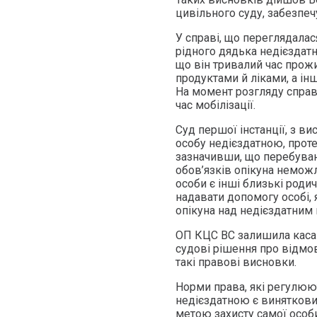
цивільного суду, забезпеч
У справі, що переглядалас
рідного дядька недієздат
що він тривалий час прож
продуктами й ліками, а інш
На момент розгляду справ
час мобілізації.
Суд першої інстанції, з в
особу недієздатною, проте
зазначивши, що перебуван
обов’язків опікуна неможл
особи є інші близькі родичі
надавати допомогу особі,
опікуна над недієздатним 
ОП КЦС ВС залишила касац
судові рішення про відмов
такі правові висновки.
Норми права, які регулюют
недієздатною є виняткови
метою захисту самої особи