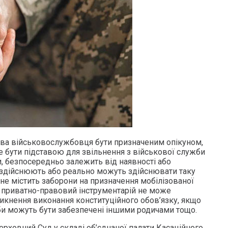
ава військовослужбовця бути призначеним опікуном,
 бути підставою для звільнення з військової служби
, безпосередньо залежить від наявності або
кі здійснюють або реально можуть здійснювати таку
о не містить заборони на призначення мобілізованої
й приватно-правовий інструментарій не може
икнення виконання конституційного обов’язку, якщо
оби можуть бути забезпечені іншими родичами тощо.
рховний Суд у складі об’єднаної палати Касаційного