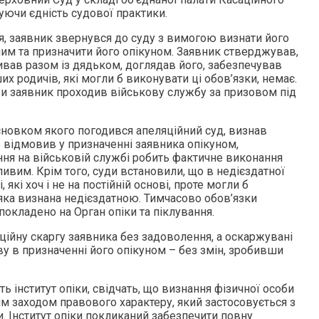
уючи єдність судової практики.
я, заявник звернувся до суду з вимогою визнати його
ним та призначити його опікуном. Заявник стверджував,
ивав разом із дядьком, доглядав його, забезпечував
их родичів, які могли б виконувати ці обов’язки, немає.
и заявник проходив військову службу за призовом під
исновком якого погодився апеляційний суд, визнав
 відмовив у призначенні заявника опікуном,
ня на військовій службі робить фактичне виконання
ивим. Крім того, суди встановили, що в недієздатної
, які хоч і не на постійній основі, проте могли б
 яка визнана недієздатною. Тимчасово обов’язки
покладено на Орган опіки та піклування.
ійну скаргу заявника без задоволення, а оскаржувані
у в призначенні його опікуном – без змін, зробивши
ь інститут опіки, свідчать, що визнання фізичної особи
м заходом правового характеру, який застосовується з
. Інститут опіки покликаний забезпечити повну