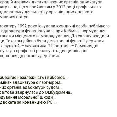
ларацій членами дисциплінарних органів адвокатури.
агу на те, що з прийняттям у 2012 році профільного
адвокатську діяльність у органів адвокатського
інився статус.
вокатуру 1992 року існували юридичні особи публічного
я адвокатури функціонувала при Кабміні. Формування
рганами місцевого самоврядування. До складу входили
и. Тож там дійсно були делеговані функції держави.
их функцій, – зауважила Л.Ізовітова. – Самоврядні
пуск до професії і реалізують дисциплінарні
дношення до органів держави».
 зберігає незалежність і виборює…
змінах адвокатура є партнером…
них органів адвокатури судом…
зовітова звернулась до Омбудсмена…
одування моральної шкоди,…
адвоката за конвенцією РЄ і…