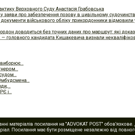
актику Верховного Суду Анастасія Грабовська
ду заяви про забезпечення позову в цивільному судочинст
 документи військового обліку прикордонники відмовили у
ордон доводиться без точних даних про маршрут: які доказ
С — головного кандидата Кишакевича визнали некваліфіков
і виборює…
ртнером…
 судом…
 Омбудсмена…
оди,…
РЄ і…
анні матеріалів посилання на "ADVOKAT POST" обов'язкове.
іал. Посилання має бути розміщене незалежно від повного