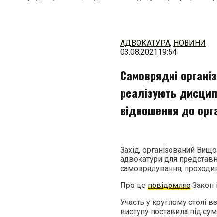
Перейти
до
змісту
АДВОКАТУРА
,
НОВИНИ
03.08.2021
19:54
Самоврядні організ
реалізують дисципл
відношення до орга
Захід, організований Вищ
адвокатури для представн
самоврядування, проходив 
Про це
повідомляє
Закон і
Участь у круглому столі вз
виступу поставила під су