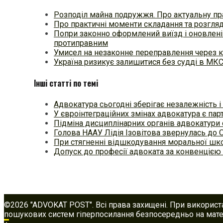
Розподіл майна подружжя. Про актуальну пр
Про практичні моменти складання та розгля
Попри законно оформлений виїзд і оновлені
протиправним
Умисел на незаконне переправлення через к
Україна ризикує залишитися без судді в МК
Інші статті по темі
Адвокатура сьогодні зберігає незалежність 
У євроінтеграційних змінах адвокатура є па
Підміна дисциплінарних органів адвокатури
Голова НААУ Лідія Ізовітова звернулась до
При стягненні відшкодування моральної шк
Допуск до професії адвоката за конвенцією 
©2026 "ADVOKAT POST". Всі права захищені. При використ
пошукових систем гіперпосилання безпосередньо на матер