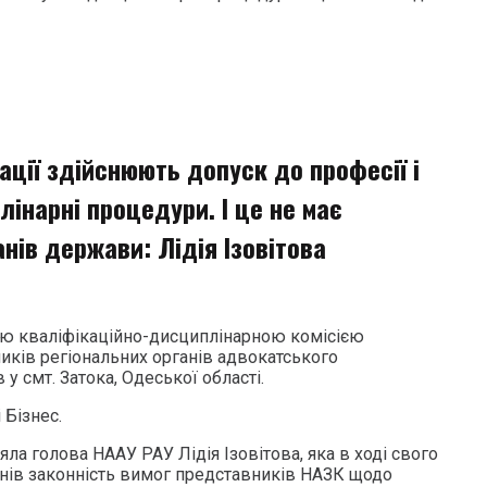
ації здійснюють допуск до професії і
інарні процедури. І це не має
нів держави: Лідія Ізовітова
ою кваліфікаційно-дисциплінарною комісією
иків регіональних органів адвокатського
у смт. Затока, Одеської області.
 Бізнес.
яла голова НААУ РАУ Лідія Ізовітова, яка в ході свого
мнів законність вимог представників НАЗК щодо