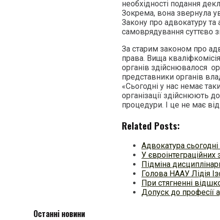
необхідності подання дек
Зокрема, вона звернула ув
Закону про адвокатуру та 
самоврядування суттєво зм
За старим законом про ад
права. Вища кваліфкомісі
органів здійснювалося о
представники органів влад
«Сьогодні у нас немає так
організації здійснюють до
процедури. І це не має ві
Related Posts:
Адвокатура сьогодні
У євроінтеграційних 
Підміна дисциплінар
Голова НААУ Лідія І
При стягненні відшк
Допуск до професії 
Останні новини