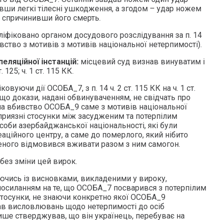
вши легкі тілесні ушкодження, а згодом – удар ножем
, спричинивши його смерть.
ліфіковано органом досудового розслідування за п. 14
ивство з мотивів з мотивів національної нетерпимості).
пеляційної інстанцій:
місцевий суд визнав винуватим і
125; ч. 1 ст. 115 КК.
вуючи дії ОСОБА_7, з п. 14 ч. 2 ст. 115 КК на ч. 1 ст.
що докази, надані обвинуваченням, не свідчать про
 на вбивство ОСОБА_9 саме з мотивів національної
еприязні стосунки між засудженим та потерпілим
соби азербайджанської національності, які були
еаційного центру, а саме до померлого, який нібито
еного відмовився вживати разом з ним самогон.
без зміни цей вирок.
ючись із висновками, викладеними у вироку,
силанням на те, що ОСОБА_7 посварився з потерпілим
 стосунки, не знаючи конкретно якої ОСОБА_9
кав висловлювань щодо нетерпимості до осіб
лише стверджував, що він українець, перебуває на