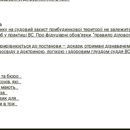
ь
ку на судовий захист прибудинкової території не залежит
б у практиці ВC. Про фідуціарні обов’язки, “правило ділов
прирівнюється до постанови — докази, отримані дізнавач
досвіду з доктриною, логікою і здоровим глуздом суддя В
 та бюро…
онів, які…
Л мають…
 за…
изик для…
и в три…