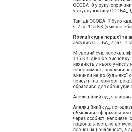
ОСОБА_8 у руку, спричини
у грудну клітину ОСОБА_9
Такі дії ОСОБА_7 було ква
ч. 2 ст. 115 КК (умисне вб
Позиції судів першої та а
засудив ОСОБА_7 за ч. 1 ст. 
Місцевий суд, перекваліфіко
115 КК, дійшов висновку, 
наявність у нього умислу
нетерпимості, оскільки н
виникли не до будь-якої о
присутні на території рекр
образливо для обвинувач
Апеляційний суд залишив 
Апеляційний суд, погоджу
обмежився формальним по
через особисті неприязні
національності, не допус
певної національності, а 