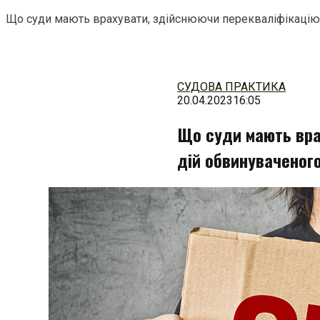
Що суди мають врахувати, здійснюючи перекваліфікацію дій 
Перейти
до
змісту
СУДОВА ПРАКТИКА
20.04.2023
16:05
Що суди мають вра
дій обвинуваченого з