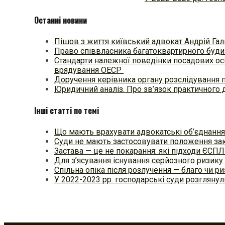
Останні новини
Пішов з життя київський адвокат Андрій Гал
Право співвласника багатоквартирного будин
Стандарти належної поведінки посадових осі
врядування ОЕСР
Доручення керівника органу розслідування 
Юридичний аналіз. Про зв’язок практичного 
Інші статті по темі
Що мають врахувати адвокатські об’єднання
Суди не мають застосовувати положення зак
Застава — це не покарання: які підходи ЄСП
Для з’ясування існування серйозного ризику
Спільна опіка після розлучення — благо чи р
У 2022-2023 рр. господарські суди розглянул