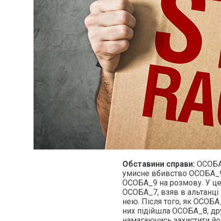
Обставини справи:
ОСОБА_
умисне вбивство ОСОБА_9,
ОСОБА_9 на розмову. У це
ОСОБА_7, взяв в альтанці 
нею. Після того, як ОСОБА
них підійшла ОСОБА_8, др
намагаючись захистити йо