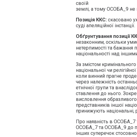
своїй
землі, а тому ОСОБА_9 не
Позиція ККС:
скасовано ух
суді апеляційної інстанції.
Обґрунтування позиції К
незаконним, оскільки ум
нетерпимості та бажання п
національності над іншими
За змістом кримінального 
національної чи релігійної 
коли винний прагне проде
через належність останньог
етнічної групи та внаслі
ставлення до нього. Зокре
висловлення образливого 
представників іншої націон
принижують національні, ре
Про наявність в ОСОБА_7 
ОСОБА_7 та ОСОБА_9 до по
інших суперечок стосовно 