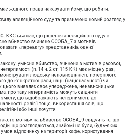
 має жодного права наказувати йому, що робити.
валу апеляційного суду та призначено новий розгляд у
КС:
ККС вважає, що рішення апеляційного суду є
исне вбивство вчинене ОСОБА_7 з мотивів
оказати «перевагу» представників однієї
.
закону, умисне вбивство, вчинене з мотивів расової,
нетерпимості (п. 14 ч. 2 ст. 115 КК) має місце у разі,
монструвати людську неповноцінність потерпілого
о до конкретної раси, нації (національності) чи
док цього виявляє своє упереджене, ненависницьке
ма, про таку нетерпимість можуть свідчити
змісту, що відображають нетерпимість до
альності, релігії тощо; використання слів, що
лігійні або інші почуття.
такого мотиву на вбивство ОСОБА_9 свідчить те, що
дій, що розглядаються, знайомі не були, будь-яких
умов відпочинку на території кафе, користування