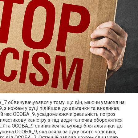
7 обвинувачувався у тому, що він, маючи умисел на
 з ножем у руці підійшов до альтанки та викликав
й час ОСОБА_9, усвідомлюючи реальність погроз
пластикову каністру з-під води та почав оборонятися
_7 та ОСОБА_9 опинилися на вулиці біля альтанки, до
ужина ОСОБА_9, яка взяла за руку свого чоловіка,
го від ОСОБА_7. Останній завдав ножем один удар