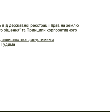
ь від державної реєстрації прав на землю
ого рішення” та Принципи корпоративного
ем, залишаються допустимими
С Гудима