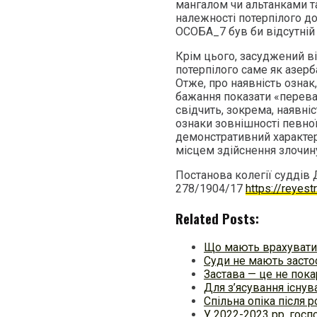
мангалом чи альтанками та
належності потерпілого до 
ОСОБА_7 був би відсутній
Крім цього, засуджений в
потерпілого саме як азер
Отже, про наявність ознак
бажання показати «переваг
свідчить, зокрема, наявні
ознаки зовнішності певної
демонстративний характер;
місцем здійснення злочин
Постанова колегії суддів 
278/1904/17
https://reyes
Related Posts:
Що мають врахувати 
Суди не мають засто
Застава — це не пок
Для з’ясування існув
Спільна опіка після 
У 2022-2023 рр. госп