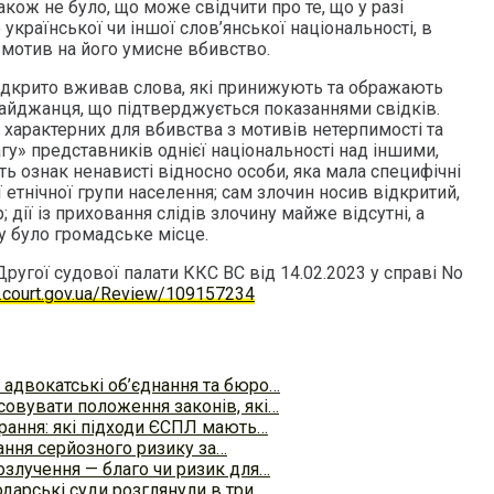
кож не було, що може свідчити про те, що у разі
української чи іншої слов’янської національності, в
 мотив на його умисне вбивство.
ідкрито вживав слова, які принижують та ображають
байджанця, що підтверджується показаннями свідків.
, характерних для вбивства з мотивів нетерпимості та
у» представників однієї національності над іншими,
сть ознак ненависті відносно особи, яка мала специфічні
 етнічної групи населення; сам злочин носив відкритий,
 дії із приховання слідів злочину майже відсутні, а
у було громадське місце.
Другої судової палати ККС ВС від 14.02.2023 у справі No
tr.court.gov.ua/Review/109157234
адвокатські об’єднання та бюро…
совувати положення законів, які…
арання: які підходи ЄСПЛ мають…
ання серйозного ризику за…
розлучення — благо чи ризик для…
одарські суди розглянули в три…