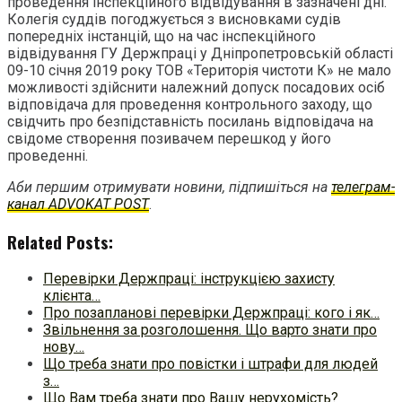
проведення інспекційного відвідування в зазначені дні.
Колегія суддів погоджується з висновками судів
попередніх інстанцій, що на час інспекційного
відвідування ГУ Держпраці у Дніпропетровській області
09-10 січня 2019 року ТОВ «Територія чистоти К» не мало
можливості здійснити належний допуск посадових осіб
відповідача для проведення контрольного заходу, що
свідчить про безпідставність посилань відповідача на
свідоме створення позивачем перешкод у його
проведенні.
Аби першим отримувати новини, підпишіться на
телеграм-
канал ADVOKAT POST
.
Related Posts:
Перевірки Держпраці: інструкцією захисту
клієнта…
Про позапланові перевірки Держпраці: кого і як…
Звільнення за розголошення. Що варто знати про
нову…
Що треба знати про повістки і штрафи для людей
з…
Що Вам треба знати про Вашу нерухомість?