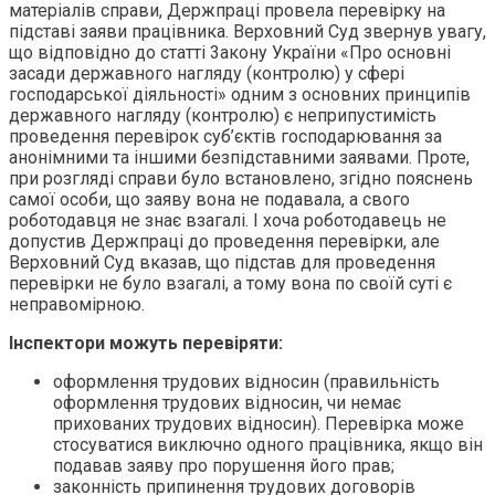
матеріалів справи, Держпраці провела перевірку на
підставі заяви працівника. Верховний Суд звернув увагу,
що відповідно до статті 3акону України «Про основні
засади державного нагляду (контролю) у сфері
господарської діяльності» одним з основних принципів
державного нагляду (контролю) є неприпустимість
проведення перевірок суб’єктів господарювання за
анонімними та іншими безпідставними заявами. Проте,
при розгляді справи було встановлено, згідно пояснень
самої особи, що заяву вона не подавала, а свого
роботодавця не знає взагалі. І хоча роботодавець не
допустив Держпраці до проведення перевірки, але
Верховний Суд вказав, що підстав для проведення
перевірки не було взагалі, а тому вона по своїй суті є
неправомірною.
Інспектори можуть перевіряти:
оформлення трудових відносин (правильність
оформлення трудових відносин, чи немає
прихованих трудових відносин). Перевірка може
стосуватися виключно одного працівника, якщо він
подавав заяву про порушення його прав;
законність припинення трудових договорів