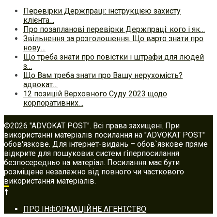
Перевірки Держпраці: інструкцією захисту
клієнта…
Про позапланові перевірки Держпраці: кого і як…
Звільнення за розголошення. Що варто знати про
нову…
Що треба знати про повістки і штрафи для людей
з…
Що Вам треба знати про Вашу нерухомість?
адвокат…
12 позицій Верховного Суду 2023 щодо
корпоративних…
©2026 "ADVOKAT POST". Всі права захищені. При
використанні матеріалів посилання на "ADVOKAT POST"
обов'язкове. Для інтернет-видань – обов`язкове пряме
відкрите для пошукових систем гіперпосилання
безпосередньо на матеріал. Посилання має бути
розміщене незалежно від повного чи часткового
використання матеріалів.
Footer
ПРО ІНФОРМАЦІЙНЕ АГЕНТСТВО
navigation