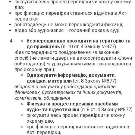
фіксувати весь процес перевірки чи кожну окрему
дію;
про фіксацію перевірки ставиться відмітка в Акті
перевірки;
роботодавець не може перешкоджати фіксації;
відео або аудіо-запис – головний доказ в суді.
Безперешкодно проходити на територію та
до приміщень
(п. 10 ст. 4 Закону №877)
•без попереднього повідомлення, •в законний
спосіб (не ламати двері, не викорситрвувати ключи
роботодавця) •з урахуванням вимог законодавства
про охорону праці.
Одержувати інформацію, документи,
довідки, матеріали
(ст. 8 Закону №877)
аборонено вилучати у роботодавця оригінали
фінансових, бухгалтерських та інших документів,
комп’ютерів, обладнання
Фіксувати процес перевірки засобами
аудіо- та відеотехніки
(п. 8 ст. 4 Закону №877)
фіксувати весь процес перевірки чи кожну
окрему дію,
про фіксацію перевірки ставиться відмітка в
Акті перевірки,