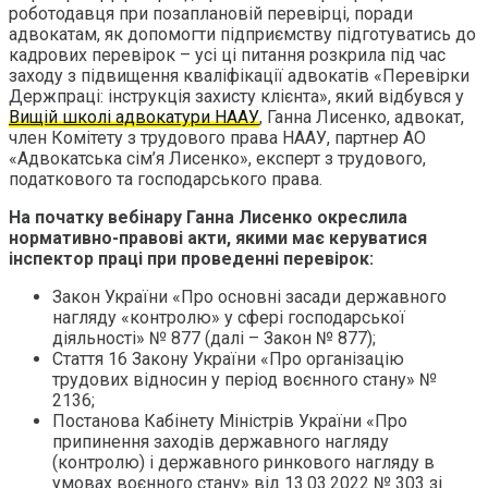
роботодавця при позаплановій перевірці, поради
адвокатам, як допомогти підприємству підготуватись до
кадрових перевірок – усі ці питання розкрила під час
заходу з підвищення кваліфікації адвокатів «Перевірки
Держпраці: інструкція захисту клієнта», який відбувся у
Вищій школі адвокатури НААУ
, Ганна Лисенко, адвокат,
член Комітету з трудового права НААУ, партнер АО
«Адвокатська сім’я Лисенко», експерт з трудового,
податкового та господарського права.
На початку вебінару Ганна Лисенко окреслила
нормативно-правові акти, якими має керуватися
інспектор праці при проведенні перевірок:
Закон України «Про основні засади державного
нагляду «контролю» у сфері господарської
діяльності» № 877 (далі – Закон № 877);
Стаття 16 Закону України «Про організацію
трудових відносин у період воєнного стану» №
2136;
Постанова Кабінету Міністрів України «Про
припинення заходів державного нагляду
(контролю) і державного ринкового нагляду в
умовах воєнного стану» від 13.03.2022 № 303 зі