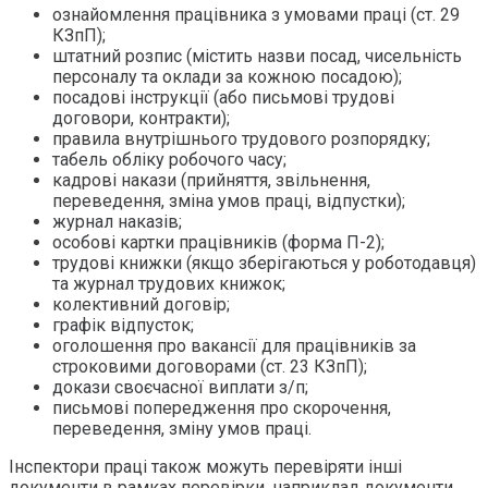
ознайомлення працівника з умовами праці (ст. 29
КЗпП);
штатний розпис (містить назви посад, чисельність
персоналу та оклади за кожною посадою);
посадові інструкції (або письмові трудові
договори, контракти);
правила внутрішнього трудового розпорядку;
табель обліку робочого часу;
кадрові накази (прийняття, звільнення,
переведення, зміна умов праці, відпустки);
журнал наказів;
особові картки працівників (форма П-2);
трудові книжки (якщо зберігаються у роботодавця)
та журнал трудових книжок;
колективний договір;
графік відпусток;
оголошення про вакансії для працівників за
строковими договорами (ст. 23 КЗпП);
докази своєчасної виплати з/п;
письмові попередження про скорочення,
переведення, зміну умов праці.
Інспектори праці також можуть перевіряти інші
документи в рамках перевірки, наприклад документи