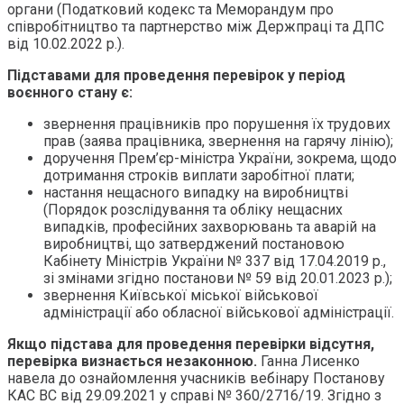
органи (Податковий кодекс та Меморандум про
співробітництво та партнерство між Держпраці та ДПС
від 10.02.2022 р.).
Підставами для проведення перевірок у період
воєнного стану є:
звернення працівників про порушення їх трудових
прав (заява працівника, звернення на гарячу лінію);
доручення Прем’єр-міністра України, зокрема, щодо
дотримання строків виплати заробітної плати;
настання нещасного випадку на виробництві
(Порядок розслідування та обліку нещасних
випадків, професійних захворювань та аварій на
виробництві, що затверджений постановою
Кабінету Міністрів України № 337 від 17.04.2019 р.,
зі змінами згідно постанови № 59 від 20.01.2023 р.);
звернення Київської міської військової
адміністрації або обласної військової адміністрації.
Якщо підстава для проведення перевірки відсутня,
перевірка визнається незаконною.
Ганна Лисенко
навела до ознайомлення учасників вебінару Постанову
КАС ВС від 29.09.2021 у справі № 360/2716/19. Згідно з