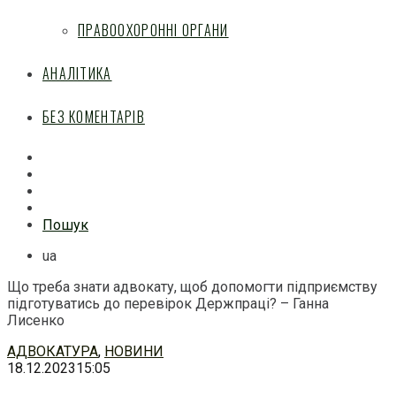
ПРАВООХОРОННІ ОРГАНИ
АНАЛІТИКА
БЕЗ КОМЕНТАРІВ
Facebook
Mail
Telegram
Feed
Пошук
ua
Що треба знати адвокату, щоб допомогти підприємству
підготуватись до перевірок Держпраці? – Ганна
Лисенко
Перейти
АДВОКАТУРА
,
НОВИНИ
до
18.12.2023
15:05
змісту