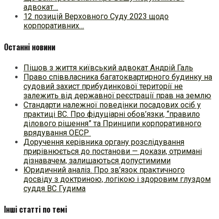
адвокат…
12 позицій Верховного Суду 2023 щодо
корпоративних…
Останні новини
Пішов з життя київський адвокат Андрій Галь
Право співвласника багатоквартирного будинку на
судовий захист прибудинкової території не
залежить від державної реєстрації прав на землю
Стандарти належної поведінки посадових осіб у
практиці ВC. Про фідуціарні обов’язки, “правило
ділового рішення” та Принципи корпоративного
врядування ОЕСР
Доручення керівника органу розслідування
прирівнюється до постанови — докази, отримані
дізнавачем, залишаються допустимими
Юридичний аналіз. Про зв’язок практичного
досвіду з доктриною, логікою і здоровим глуздом
суддя ВС Гудима
Інші статті по темі