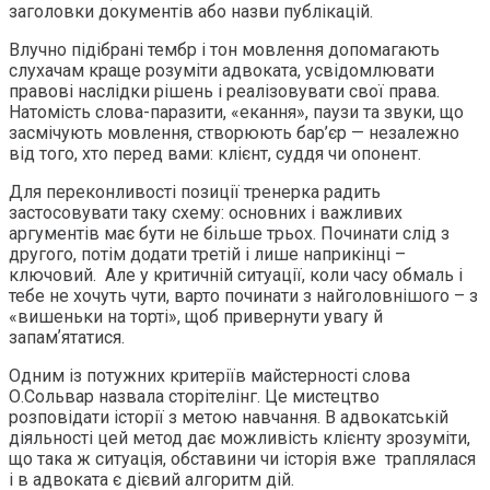
заголовки документів або назви публікацій.
Влучно підібрані тембр і тон мовлення допомагають
слухачам краще розуміти адвоката, усвідомлювати
правові наслідки рішень і реалізовувати свої права.
Натомість слова-паразити, «екання», паузи та звуки, що
засмічують мовлення, створюють бар’єр — незалежно
від того, хто перед вами: клієнт, суддя чи опонент.
Для переконливості позиції тренерка радить
застосовувати таку схему: основних і важливих
аргументів має бути не більше трьох. Починати слід з
другого, потім додати третій і лише наприкінці –
ключовий. Але у критичній ситуації, коли часу обмаль і
тебе не хочуть чути, варто починати з найголовнішого – з
«вишеньки на торті», щоб привернути увагу й
запамʼятатися.
Одним із потужних критеріїв майстерності слова
О.Сольвар назвала сторітелінг. Це мистецтво
розповідати історії з метою навчання. В адвокатській
діяльності цей метод дає можливість клієнту зрозуміти,
що така ж ситуація, обставини чи історія вже траплялася
і в адвоката є дієвий алгоритм дій.