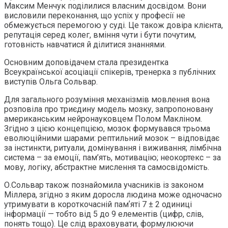
Максим Менчук поділилися власним досвідом. Вони
висловили переконання, що успіх у професії не
обмежується перемогою у суді. Це також довіра клієнта,
репутація серед колег, вміння чути і бути почутим,
готовність навчатися й ділитися знаннями.
Основним доповідачем стала президентка
Всеукраїнської асоціації спікерів, тренерка з публічних
виступів Ольга Сольвар.
Для загального розуміння механізмів мовлення вона
розповіла про триєдину модель мозку, запропоновану
американським нейронауковцем Полом Макліном.
Згідно з цією концепцією, мозок формувався трьома
еволюційними шарами: рептильний мозок – відповідає
за інстинкти, ритуали, домінування і виживання; лімбічна
система – за емоції, пам’ять, мотивацію; неокортекс – за
мову, логіку, абстрактне мислення та самосвідомість.
О.Сольвар також познайомила учасників із законом
Міллера, згідно з яким доросла людина може одночасно
утримувати в короткочасній памʼяті 7 ± 2 одиниці
інформації — тобто від 5 до 9 елементів (цифр, слів,
понять тощо). Це слід враховувати, формулюючи