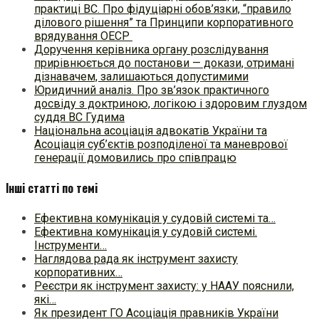
практиці ВC. Про фідуціарні обов’язки, “правило
ділового рішення” та Принципи корпоративного
врядування ОЕСР
Доручення керівника органу розслідування
прирівнюється до постанови — докази, отримані
дізнавачем, залишаються допустимими
Юридичний аналіз. Про зв’язок практичного
досвіду з доктриною, логікою і здоровим глуздом
суддя ВС Гудима
Національна асоціація адвокатів України та
Асоціація суб’єктів розподіленої та маневрової
генерації домовились про співпрацю
Інші статті по темі
Ефективна комунікація у судовій системі та…
Ефективна комунікація у судовій системі.
Інструменти…
Наглядова рада як інструмент захисту
корпоративних…
Реєстри як інструмент захисту: у НААУ пояснили,
які…
Як президент ГО Асоціація правників України