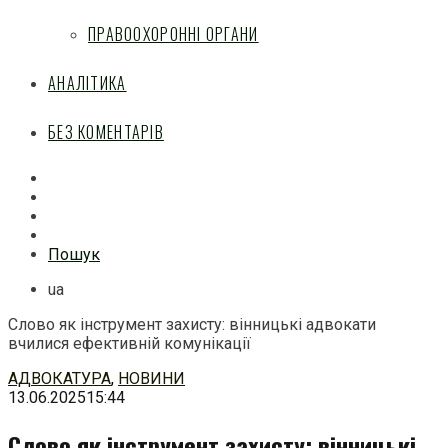
ПРАВООХОРОННІ ОРГАНИ
АНАЛІТИКА
БЕЗ КОМЕНТАРІВ
Facebook
Mail
Telegram
Feed
Пошук
ua
Слово як інструмент захисту: вінницькі адвокати
вчилися ефективній комунікації
Перейти
АДВОКАТУРА
,
НОВИНИ
до
13.06.2025
15:44
змісту
Слово як інструмент захисту: вінницькі