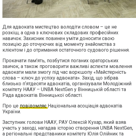
Для адвоката мистецтво володіти словом – це не
розкіш, а одна з ключових складових професійних
навичок. Захисник повинен уміти доносити свою
позицію до оточуючих від моменту знайомства з
клієнтом і до отримання остаточного судового рішення.
Прокачати пам’ять, позбутися поганих ораторських
звичок, а також проговорити важливі аспекти мовлення
адвокати мали змогу під час воркшопу «Майстерність
слова – ключ до успіху адвоката». Захід, що зібрав
близько пʼятдесяти адвокатів, організували Молодіжний
комітету НААУ – UNBA NextGen у Вінницькій області та
Рада адвокатів Вінницької області.
Про це
повідомляє
Національна асоціація адвокатів
України.
Заступник голови НААУ, РАУ Олексій Кухар, який взяв
участь у заході, нагадав історію створення UNBA NextGen,
а регіональні представники комітету Юлія Олійник та