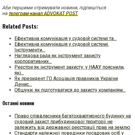
Аби першими отримувати новини, підпишіться
на
телеграм-канал ADVOKAT POST
.
Related Posts:
Ефективна комунікація у судовій системі та…
Ефективна комунікація у судовій системі.
Інструменти…
Наглядова рада як інструмент захисту
корпоративних…
Реєстри як інструмент захисту: у НААУ пояснили,
які…
Як президент ГО Асоціація правників України
Денис…
Обшуки: як підготуватися до захисту компаніям…
Останні новини
Право співвласника багатоквартирного будинку на
судовий захист прибудинкової території не
залежить від державної реєстрації прав на землю
Стандарти належної поведінки посадових осіб у