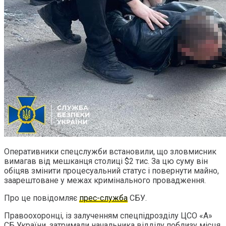
Оперативники спецслужби встановили, що зловмисник
вимагав від мешканця столиці $2 тис. За цю суму він
обіцяв змінити процесуальний статус і повернути майно,
заарештоване у межах кримінального провадження.
Про це повідомляє
прес-служба
СБУ.
Правоохоронці, із залученням спецпідрозділу ЦСО «А»
СБ України, затримали начальника відділу поблизу місця