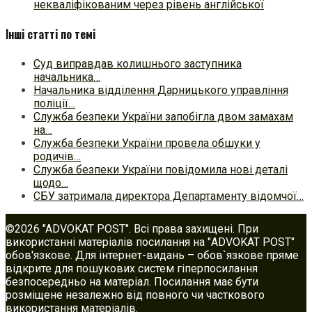
некваліфікованим через рівень англійської
Інші статті по темі
Суд виправдав колишнього заступника
начальника…
Начальника відділення Дарницького управління
поліції…
Служба безпеки України запобігла двом замахам
на…
Служба безпеки України провела обшуки у
родичів…
Служба безпеки України повідомила нові деталі
щодо…
СБУ затримала директора Департаменту відомчої…
©2026 "ADVOKAT POST". Всі права захищені. При
використанні матеріалів посилання на "ADVOKAT POST"
обов'язкове. Для інтернет-видань – обов`язкове пряме
відкрите для пошукових систем гіперпосилання
безпосередньо на матеріал. Посилання має бути
розміщене незалежно від повного чи часткового
використання матеріалів.