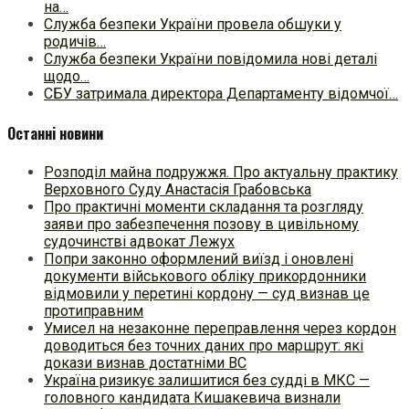
на…
Служба безпеки України провела обшуки у
родичів…
Служба безпеки України повідомила нові деталі
щодо…
СБУ затримала директора Департаменту відомчої…
Останні новини
Розподіл майна подружжя. Про актуальну практику
Верховного Суду Анастасія Грабовська
Про практичні моменти складання та розгляду
заяви про забезпечення позову в цивільному
судочинстві адвокат Лежух
Попри законно оформлений виїзд і оновлені
документи військового обліку прикордонники
відмовили у перетині кордону — суд визнав це
протиправним
Умисел на незаконне переправлення через кордон
доводиться без точних даних про маршрут: які
докази визнав достатніми ВС
Україна ризикує залишитися без судді в МКС —
головного кандидата Кишакевича визнали