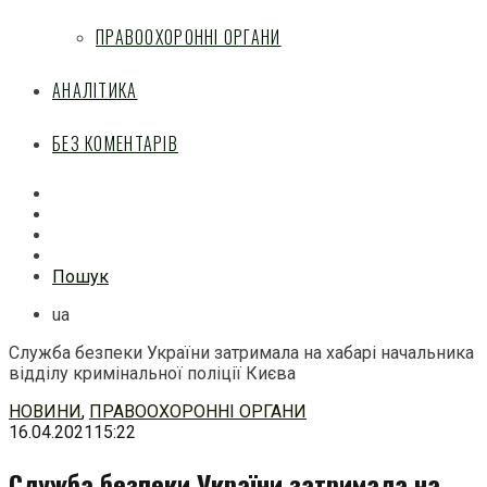
ПРАВООХОРОННІ ОРГАНИ
АНАЛІТИКА
БЕЗ КОМЕНТАРІВ
Facebook
Mail
Telegram
Feed
Пошук
ua
Служба безпеки України затримала на хабарі начальника
відділу кримінальної поліції Києва
Перейти
НОВИНИ
,
ПРАВООХОРОННІ ОРГАНИ
до
16.04.2021
15:22
змісту
Служба безпеки України затримала на