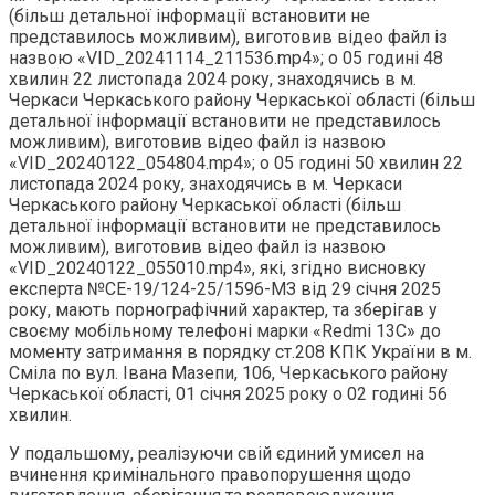
(більш детальної інформації встановити не
представилось можливим), виготовив відео файл із
назвою «VID_20241114_211536.mp4»; о 05 годині 48
хвилин 22 листопада 2024 року, знаходячись в м.
Черкаси Черкаського району Черкаської області (більш
детальної інформації встановити не представилось
можливим), виготовив відео файл із назвою
«VID_20240122_054804.mp4»; о 05 годині 50 хвилин 22
листопада 2024 року, знаходячись в м. Черкаси
Черкаського району Черкаської області (більш
детальної інформації встановити не представилось
можливим), виготовив відео файл із назвою
«VID_20240122_055010.mp4», які, згідно висновку
експерта №СЕ-19/124-25/1596-МЗ від 29 січня 2025
року, мають порнографічний характер, та зберігав у
своєму мобільному телефоні марки «Redmi 13C» до
моменту затримання в порядку ст.208 КПК України в м.
Сміла по вул. Івана Мазепи, 106, Черкаського району
Черкаської області, 01 січня 2025 року о 02 годині 56
хвилин.
У подальшому, реалізуючи свій єдиний умисел на
вчинення кримінального правопорушення щодо