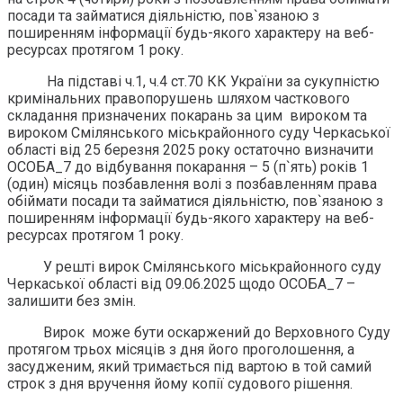
посади та займатися діяльністю, пов`язаною з
поширенням інформації будь-якого характеру на веб-
ресурсах протягом 1 року.
На підставі ч.1, ч.4 ст.70 КК України за сукупністю
кримінальних правопорушень шляхом часткового
складання призначених покарань за цим вироком та
вироком Смілянського міськрайонного суду Черкаської
області від 25 березня 2025 року остаточно визначити
ОСОБА_7 до відбування покарання – 5 (п`ять) років 1
(один) місяць позбавлення волі з позбавленням права
обіймати посади та займатися діяльністю, пов`язаною з
поширенням інформації будь-якого характеру на веб-
ресурсах протягом 1 року.
У решті вирок Смілянського міськрайонного суду
Черкаської області від 09.06.2025 щодо ОСОБА_7 –
залишити без змін.
Вирок може бути оскаржений до Верховного Суду
протягом трьох місяців з дня його проголошення, а
засудженим, який тримається під вартою в той самий
строк з дня вручення йому копії судового рішення.