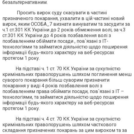
безальтернативним.
Просить вирок суду скасувати в частині
призначеного покарання, ухвалити в цій частині новий
вирок, яким ОСОБА_7 визнати винуватим та засудити за
ч.1 ст.301 КК України до 2 років обмеження волі, за ч.3
ст.301 КК України до 4 років позбавлення волі з
позбавленням обіймати посади , пов`язані з ІТ-
технологіями та займатися діяльністю щодо поширення
інформації будь-якого характеру на веб-ресурсах
протягом 1 року.
На підставі ч. 1 ст. 70 КК України за сукупністю
кримінальних правопорушень шляхом поглинення менш
суворого покарання більш суворим призначити
покарання у виді 4 років позбавлення волі з
позбавленням права обіймати посади, пов`язані з ІТ –
технологіями, та займатися діяльністю щодо поширення
інформації будь-якого характеру на веб-ресурсах
протягом 1 року.
На підставі ч. 4 ст. 70 КК України за сукупністю
кримінальних правопорушень шляхом часткового
складання призначених покарань за цим вироком та за