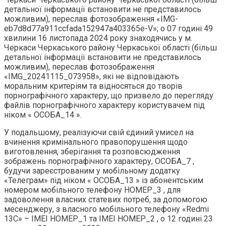
детальної інформації встановити не представилось
можливим), переслав фотозображення «IMG-
eb7d8d77a911ccfada152947a403365e-V»; о 07 годині 49
хвилини 16 листопада 2024 року знаходячись у м.
Черкаси Черкаського району Черкаської області (більш
детальної інформації встановити не представилось
можливим), переслав фотозображення
«IMG_20241115_073958», які не відповідають
моральним критеріям та відносяться до творів
порнографічного характеру, що призвело до перегляду
файлів порнографічного характеру користувачем під
ніком « ОСОБА_14 ».
У подальшому, реалізуючи свій єдиний умисел на
вчинення кримінального правопорушення щодо
виготовлення, зберігання та розповсюдження
зображень порнографічного характеру, ОСОБА_7 ,
будучи зареєстрованим у мобільному додатку
«Телеграм» під ніком « ОСОБА_13 » із абонентським
номером мобільного телефону НОМЕР_3 , для
задоволення власних статевих потреб, за допомогою
месенджеру, з власного мобільного телефону «Redmi
13C» – ІМЕІ НОМЕР_1 та ІМЕІ НОМЕР_2 , о 12 годині 23