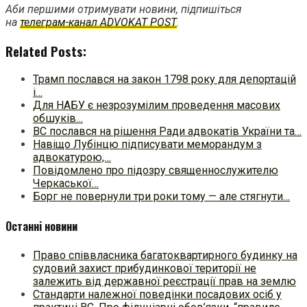
Аби першими отримувати новини, підпишіться
на
телеграм-канал ADVOKAT POST
.
Related Posts:
Трамп послався на закон 1798 року для депортацій
і…
Для НАБУ є незрозумілим проведення масових
обшуків…
ВС послався на рішення Ради адвокатів України та…
Навіщо Лубінцю підписувати меморандум з
адвокатурою,…
Повідомлено про підозру священнослужителю
Черкаської…
Борг не повернули три роки тому — але стягнути…
Останні новини
Право співвласника багатоквартирного будинку на
судовий захист прибудинкової території не
залежить від державної реєстрації прав на землю
Стандарти належної поведінки посадових осіб у