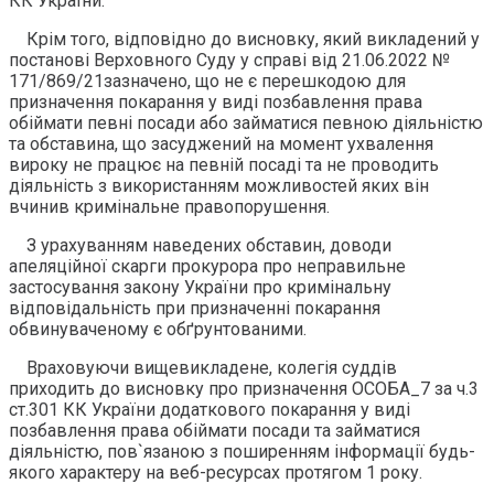
КК України.
Крім того, відповідно до висновку, який викладений у
постанові Верховного Суду у справі від 21.06.2022 №
171/869/21зазначено, що не є перешкодою для
призначення покарання у виді позбавлення права
обіймати певні посади або займатися певною діяльністю
та обставина, що засуджений на момент ухвалення
вироку не працює на певній посаді та не проводить
діяльність з використанням можливостей яких він
вчинив кримінальне правопорушення.
З урахуванням наведених обставин, доводи
апеляційної скарги прокурора про неправильне
застосування закону України про кримінальну
відповідальність при призначенні покарання
обвинуваченому є обґрунтованими.
Враховуючи вищевикладене, колегія суддів
приходить до висновку про призначення ОСОБА_7 за ч.3
ст.301 КК України додаткового покарання у виді
позбавлення права обіймати посади та займатися
діяльністю, пов`язаною з поширенням інформації будь-
якого характеру на веб-ресурсах протягом 1 року.