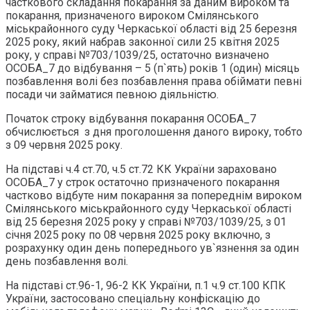
часткового складання покарання за даним вироком та
покарання, призначеного вироком Смілянського
міськрайонного суду Черкаської області від 25 березня
2025 року, який набрав законної сили 25 квітня 2025
року, у справі №703/1039/25, остаточно визначено
ОСОБА_7 до відбування – 5 (п`ять) років 1 (один) місяць
позбавлення волі без позбавлення права обіймати певні
посади чи займатися певною діяльністю.
Початок строку відбування покарання ОСОБА_7
обчислюється з дня проголошення даного вироку, тобто
з 09 червня 2025 року.
На підставі ч.4 ст.70, ч.5 ст.72 КК України зараховано
ОСОБА_7 у строк остаточно призначеного покарання
частково відбуте ним покарання за попереднім вироком
Смілянського міськрайонного суду Черкаської області
від 25 березня 2025 року у справі №703/1039/25, з 01
січня 2025 року по 08 червня 2025 року включно, з
розрахунку один день попереднього ув`язнення за один
день позбавлення волі.
На підставі ст.96-1, 96-2 КК України, п.1 ч.9 ст.100 КПК
України, застосовано спеціальну конфіскацію до