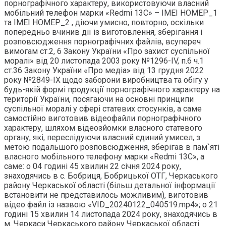
порнографічного характеру, використовуючи власний
мобільний телефон марки «Redmi 13C» – ІМЕІ НОМЕР_1
та ІМЕІ НОМЕР_2 , діючи умисно, повторно, оскільки
попередньо вчинив дії із виготовлення, зберігання і
розповсюдження порнографічних файлів, всупереч
вимогам ст.2, 6 Закону України «Про захист суспільної
моралі» від 20 листопада 2003 року №1296-ІV, п.6 ч.1
ст.36 Закону України «Про медіа» від 13 грудня 2022
року №2849-ІХ щодо заборони виробництва та обігу у
будь-якій формі продукції порнографічного характеру на
території України, посягаючи на основні принципи
суспільної моралі у сфері статевих стосунків, а саме
самостійно виготовив відеофайли порнографічного
характеру, шляхом відеозйомки власного статевого
органу, які, переслідуючи власний єдиний умисел, з
метою подальшого розповсюдження, зберігав в пам`яті
власного мобільного телефону марки «Redmi 13C», а
саме: о 04 годині 45 хвилин 22 січня 2024 року,
знаходячись в с. Бобриця, Бобрицької ОТГ, Черкаського
району Черкаської області (більш детальної інформації
встановити не представилось можливим), виготовив
відео файл із назвою «VID_20240122_040519.mp4»; о 21
годині 15 хвилин 14 листопада 2024 року, знаходячись в
м. Черкаси Черкаського району Черкаської області