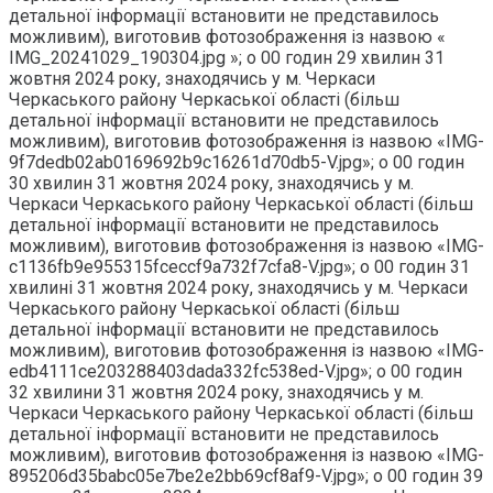
детальної інформації встановити не представилось
можливим), виготовив фотозображення із назвою «
IMG_20241029_190304.jpg »; о 00 годин 29 хвилин 31
жовтня 2024 року, знаходячись у м. Черкаси
Черкаського району Черкаської області (більш
детальної інформації встановити не представилось
можливим), виготовив фотозображення із назвою «IMG-
9f7dedb02ab0169692b9c16261d70db5-V.jpg»; о 00 годин
30 хвилин 31 жовтня 2024 року, знаходячись у м.
Черкаси Черкаського району Черкаської області (більш
детальної інформації встановити не представилось
можливим), виготовив фотозображення із назвою «IMG-
c1136fb9e955315fceccf9a732f7cfa8-V.jpg»; о 00 годин 31
хвилині 31 жовтня 2024 року, знаходячись у м. Черкаси
Черкаського району Черкаської області (більш
детальної інформації встановити не представилось
можливим), виготовив фотозображення із назвою «IMG-
edb4111ce203288403dada332fc538ed-V.jpg»; о 00 годин
32 хвилини 31 жовтня 2024 року, знаходячись у м.
Черкаси Черкаського району Черкаської області (більш
детальної інформації встановити не представилось
можливим), виготовив фотозображення із назвою «IMG-
895206d35babc05e7be2e2bb69cf8af9-V.jpg»; о 00 годин 39