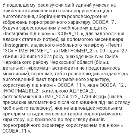
У подальшому, реалізуючи свій єдиний умисел на
вчинення кримінального правопорушення щодо
виготовлення, зберігання та розповсюдження
зображень порнографічного характеру, ОСОБА_7 ,
будучи зареєстрованим у мобільному додатку
«Instagram» під ніком « ОСОБА_10 », для задоволення
власних статевих потреб, за допомогою месенджера
«Instagram», з власного мобільного телефону «Redmi
13C» – ІМЕІ НОМЕР_1 та ІМЕІ НОМЕР_2 , о 09 годині 27
хвилин 30 липня 2024 року, знаходячись в м. Сміла
Черкаського району Черкаської області (більш
детальної інформації встановити не представилось
можливим), переслав, тобто розповсюдив заздалегідь
виготовлений факт порнографічного характеру,
користувачу під ніком « ОСОБА_11 », яка є ОСОБА_12 ,
ІНФОРМАЦІЯ_2 , жителькою АДРЕСА_2 ,
фотозображення «IMG_20250122_073958.jpg» (назва
присвоєна автоматично після копіювання під час огляду
мобільного телефону), яке не відповідає моральним
критеріям та відноситься до творів порнографічного
характеру, що призвело до перегляду файлів
порнографічного характеру користувачем під ніком «
ОСОБА_11 ».