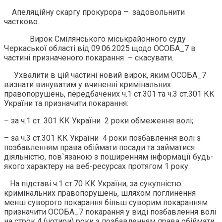
Апеляційну скаргу прокурора – задовольнити
частково.
Вирок Смілянського міськрайонного суду
Черкаської області від 09.06.2025 щодо ОСОБА_7 в
частині призначеного покарання – скасувати.
Ухвалити в цій частині новий вирок, яким ОСОБА_7
визнати винуватим у вчиненні кримінальних
правопорушень, передбачених ч.1 ст.301 та ч.3 ст.301 КК
України та призначити покарання:
– за ч.1 ст. 301 КК України 2 роки обмеження волі;
– за ч.3 ст.301 КК України 4 роки позбавлення волі з
позбавленням права обіймати посади та займатися
діяльністю, пов`язаною з поширенням інформації будь-
якого характеру на веб-ресурсах протягом 1 року.
На підставі ч.1 ст.70 КК України, за сукупністю
кримінальних правопорушень, шляхом поглинення
менш суворого покарання більш суворим покаранням
призначити ОСОБА_7 покарання у виді позбавлення волі
на строк 4 (чотири) роки з позбавленням права обіймати