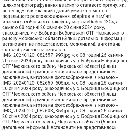
шляхом фотографування власного статевого органу, які,
переслідуючи власний єдиний умисел, з метою
подальшого розповсюдження, зберігав в пам`яті
власного мобільного телефону марки «Redmi 13C», а
саме: о 08 годині 26 хвилин 20 січня 2024 року,
знаходячись у с. Бобриця Бобрицької ОТГ Черкаського
району Черкаської області (більш детальної інформації
встановити не представилось можливим), виготовив
фотозображення із назвою «
IMG_20240120_082557_997.jpg »; о 08 годині 26 хвилин
20 січня 2024 року, знаходячись у с. Бобриця Бобрицької
ОТГ Черкаського району Черкаської області (більш
детальної інформації встановити не представилось
можливим), виготовив фотозображення із назвою «
IMG_20240120_082659_606.jpg »; о 08 годині 26 хвилин
20 січня 2024 року, знаходячись у с. Бобриця Бобрицької
ОТГ Черкаського району Черкаської області (більш
детальної інформації встановити не представилось
можливим), виготовив фотозображення із назвою «
IMG_20240120_082608_354.jpg »; о 08 годині 26 хвилин
20 січня 2024 року, знаходячись у с. Бобриця Бобрицької
ОТГ Черкаського району Черкаської області (більш
детальної інформації встановити не представилось