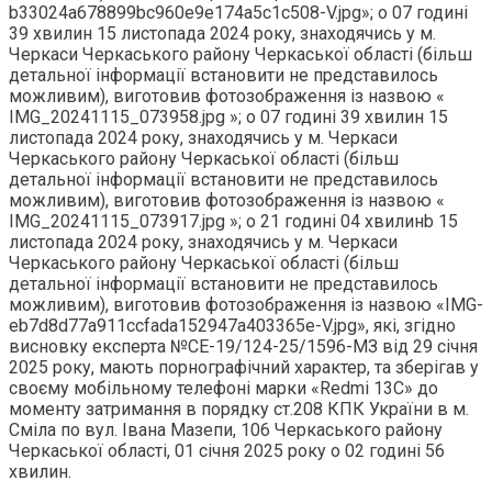
b33024a678899bc960e9e174a5c1c508-V.jpg»; о 07 годині
39 хвилин 15 листопада 2024 року, знаходячись у м.
Черкаси Черкаського району Черкаської області (більш
детальної інформації встановити не представилось
можливим), виготовив фотозображення із назвою «
IMG_20241115_073958.jpg »; о 07 годині 39 хвилин 15
листопада 2024 року, знаходячись у м. Черкаси
Черкаського району Черкаської області (більш
детальної інформації встановити не представилось
можливим), виготовив фотозображення із назвою «
IMG_20241115_073917.jpg »; о 21 годині 04 хвилинb 15
листопада 2024 року, знаходячись у м. Черкаси
Черкаського району Черкаської області (більш
детальної інформації встановити не представилось
можливим), виготовив фотозображення із назвою «IMG-
eb7d8d77a911ccfada152947a403365e-V.jpg», які, згідно
висновку експерта №СЕ-19/124-25/1596-МЗ від 29 січня
2025 року, мають порнографічний характер, та зберігав у
своєму мобільному телефоні марки «Redmi 13C» до
моменту затримання в порядку ст.208 КПК України в м.
Сміла по вул. Івана Мазепи, 106 Черкаського району
Черкаської області, 01 січня 2025 року о 02 годині 56
хвилин.