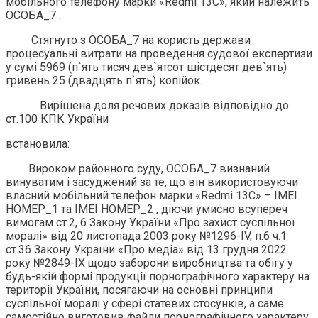
мобільного телефону марки «Redmi 13C», який належить
ОСОБА_7 .
Стягнуто з ОСОБА_7 на користь держави
процесуальні витрати на проведення судової експертизи
у сумі 5969 (п`ять тисяч дев`ятсот шістдесят дев`ять)
гривень 25 (двадцять п`ять) копійок.
Вирішена доля речових доказів відповідно до
ст.100 КПК України
встановила:
Вироком районного суду, ОСОБА_7 визнаний
винуватим і засуджений за те, що він використовуючи
власний мобільний телефон марки «Redmi 13C» – ІМЕІ
НОМЕР_1 та ІМЕІ НОМЕР_2 , діючи умисно всупереч
вимогам ст.2, 6 Закону України «Про захист суспільної
моралі» від 20 листопада 2003 року №1296-ІV, п.6 ч.1
ст.36 Закону України «Про медіа» від 13 грудня 2022
року №2849-ІХ щодо заборони виробництва та обігу у
будь-якій формі продукції порнографічного характеру на
території України, посягаючи на основні принципи
суспільної моралі у сфері статевих стосунків, а саме
самостійно виготовив файли порнографічного характеру,