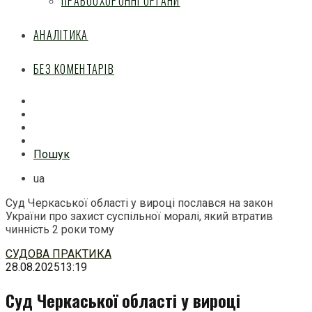
ПРАВООХОРОННІ ОРГАНИ
АНАЛІТИКА
БЕЗ КОМЕНТАРІВ
Facebook
Mail
Telegram
Feed
Пошук
ua
Суд Черкаської області у вироці послався на закон
України про захист суспільної моралі, який втратив
чинність 2 роки тому
Перейти
СУДОВА ПРАКТИКА
до
28.08.2025
13:19
змісту
Суд Черкаської області у вироці