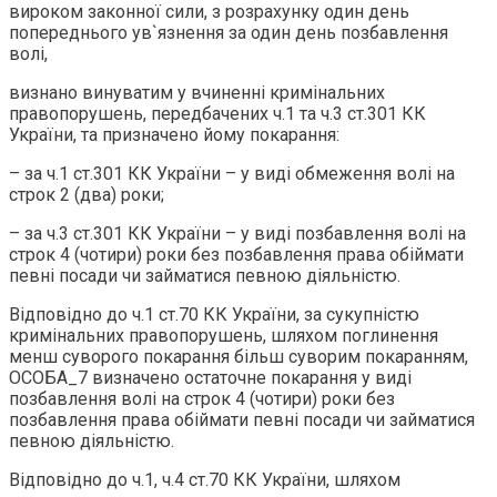
вироком законної сили, з розрахунку один день
попереднього ув`язнення за один день позбавлення
волі,
визнано винуватим у вчиненні кримінальних
правопорушень, передбачених ч.1 та ч.3 ст.301 КК
України, та призначено йому покарання:
– за ч.1 ст.301 КК України – у виді обмеження волі на
строк 2 (два) роки;
– за ч.3 ст.301 КК України – у виді позбавлення волі на
строк 4 (чотири) роки без позбавлення права обіймати
певні посади чи займатися певною діяльністю.
Відповідно до ч.1 ст.70 КК України, за сукупністю
кримінальних правопорушень, шляхом поглинення
менш суворого покарання більш суворим покаранням,
ОСОБА_7 визначено остаточне покарання у виді
позбавлення волі на строк 4 (чотири) роки без
позбавлення права обіймати певні посади чи займатися
певною діяльністю.
Відповідно до ч.1, ч.4 ст.70 КК України, шляхом