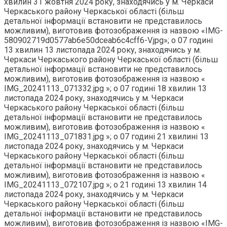
хвилин 31 жовтня 2024 року, знаходячись у м. Черкаси
Черкаського району Черкаської області (більш
детальної інформації встановити не представилось
можливим), виготовив фотозображення із назвою «IMG-
580902719d0577ab6e50dceab6c4cff6-V.jpg»; о 07 годині
13 хвилин 13 листопада 2024 року, знаходячись у м.
Черкаси Черкаського району Черкаської області (більш
детальної інформації встановити не представилось
можливим), виготовив фотозображення із назвою «
IMG_20241113_071332.jpg »; о 07 годині 18 хвилин 13
листопада 2024 року, знаходячись у м. Черкаси
Черкаського району Черкаської області (більш
детальної інформації встановити не представилось
можливим), виготовив фотозображення із назвою «
IMG_20241113_071831.jpg »; о 07 годині 21 хвилині 13
листопада 2024 року, знаходячись у м. Черкаси
Черкаського району Черкаської області (більш
детальної інформації встановити не представилось
можливим), виготовив фотозображення із назвою «
IMG_20241113_072107.jpg »; о 21 годині 13 хвилин 14
листопада 2024 року, знаходячись у м. Черкаси
Черкаського району Черкаської області (більш
детальної інформації встановити не представилось
можливим), виготовив фотозображення із назвою «IMG-