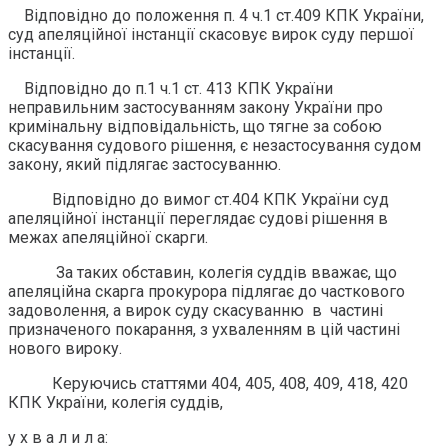
Відповідно до положення п. 4 ч.1 ст.409 КПК України,
суд апеляційної інстанції скасовує вирок суду першої
інстанції.
Відповідно до п.1 ч.1 ст. 413 КПК України
неправильним застосуванням закону України про
кримінальну відповідальність, що тягне за собою
скасування судового рішення, є незастосування судом
закону, який підлягає застосуванню.
Відповідно до вимог ст.404 КПК України суд
апеляційної інстанції переглядає судові рішення в
межах апеляційної скарги.
За таких обставин, колегія суддів вважає, що
апеляційна скарга прокурора підлягає до часткового
задоволення, а вирок суду скасуванню в частині
призначеного покарання, з ухваленням в цій частині
нового вироку.
Керуючись статтями 404, 405, 408, 409, 418, 420
КПК України, колегія суддів,
у х в а л и л а: