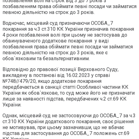
позбавлення волі на строк від 3 до 7 років з
позбавленням права обіймати певні посади чи займатися
певною діяльністю на строк до 3 років.
Водночас, місцевий суд призначаючи ОСОБА_7
покарання за ч.3 ст.310 КК України призначив покарання
4 роки позбавлення волі при цьому не застосував до
обвинуваченого додаткове покарання у виді
позбавлення права обіймати певні посади чи займатися
певною діяльністю на строк до 3 років, яке є
обов`язковим та безальтернативним.
Відповідно до правової позиції Верховного Суду,
викладену в постанові від 16.02.2023 у справі
№748//479/20, якщо додаткове покарання
передбачається в санкції статті Особливої частини КК
України як обов`язкове, то суд може його не призначати
лише за наявності підстав, передбачених ч.2 ст.69 КК
України.
Однак, місцевий суд не застосовуючи до ОСОБА_7 за ч.3
ст.310 КК України додаткового покарання, своє рішення
не мотивував, при цьому зазначивши, що не вбачає
підстав для застосування до ОСОБА_7 положень ст.69