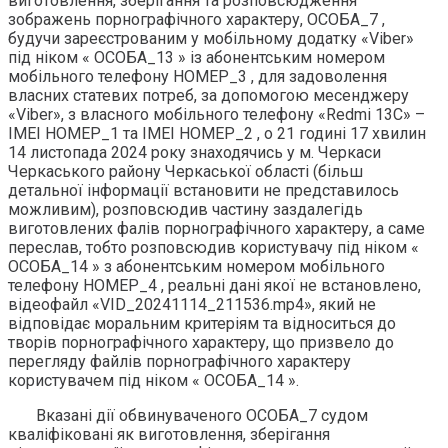
виготовлення, зберігання та розповсюдження
зображень порнографічного характеру, ОСОБА_7 ,
будучи зареєстрованим у мобільному додатку «Viber»
під ніком « ОСОБА_13 » із абонентським номером
мобільного телефону НОМЕР_3 , для задоволення
власних статевих потреб, за допомогою месенджеру
«Viber», з власного мобільного телефону «Redmi 13C» –
ІМЕІ НОМЕР_1 та ІМЕІ НОМЕР_2 , о 21 годині 17 хвилин
14 листопада 2024 року знаходячись у м. Черкаси
Черкаського району Черкаської області (більш
детальної інформації встановити не представилось
можливим), розповсюдив частину заздалегідь
виготовлених фалів порнографічного характеру, а саме
переслав, тобто розповсюдив користувачу під ніком «
ОСОБА_14 » з абонентським номером мобільного
телефону НОМЕР_4 , реальні дані якої не встановлено,
відеофайл «VID_20241114_211536.mp4», який не
відповідає моральним критеріям та відноситься до
творів порнографічного характеру, що призвело до
перегляду файлів порнографічного характеру
користувачем під ніком « ОСОБА_14 ».
Вказані дії обвинуваченого ОСОБА_7 судом
кваліфіковані як виготовлення, зберігання