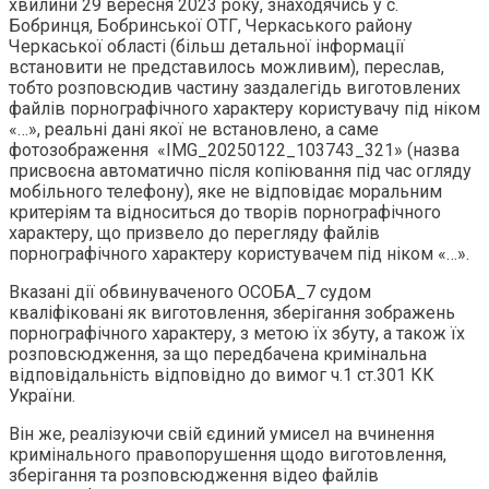
хвилини 29 вересня 2023 року, знаходячись у с.
Бобринця, Бобринської ОТГ, Черкаського району
Черкаської області (більш детальної інформації
встановити не представилось можливим), переслав,
тобто розповсюдив частину заздалегідь виготовлених
файлів порнографічного характеру користувачу під ніком
«…», реальні дані якої не встановлено, а саме
фотозображення «IMG_20250122_103743_321» (назва
присвоєна автоматично після копіювання під час огляду
мобільного телефону), яке не відповідає моральним
критеріям та відноситься до творів порнографічного
характеру, що призвело до перегляду файлів
порнографічного характеру користувачем під ніком «…».
Вказані дії обвинуваченого ОСОБА_7 судом
кваліфіковані як виготовлення, зберігання зображень
порнографічного характеру, з метою їх збуту, а також їх
розповсюдження, за що передбачена кримінальна
відповідальність відповідно до вимог ч.1 ст.301 КК
України.
Він же, реалізуючи свій єдиний умисел на вчинення
кримінального правопорушення щодо виготовлення,
зберігання та розповсюдження відео файлів