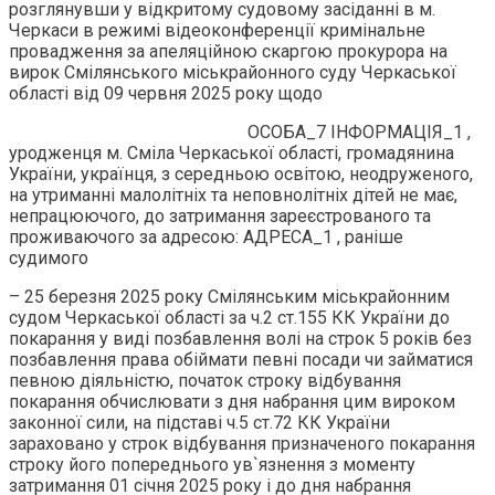
розглянувши у відкритому судовому засіданні в м.
Черкаси в режимі відеоконференції кримінальне
провадження за апеляційною скаргою прокурора на
вирок Смілянського міськрайонного суду Черкаської
області від 09 червня 2025 року щодо
ОСОБА_7 ІНФОРМАЦІЯ_1 ,
уродженця м. Сміла Черкаської області, громадянина
України, українця, з середньою освітою, неодруженого,
на утриманні малолітніх та неповнолітніх дітей не має,
непрацюючого, до затримання зареєстрованого та
проживаючого за адресою: АДРЕСА_1 , раніше
судимого
– 25 березня 2025 року Смілянським міськрайонним
судом Черкаської області за ч.2 ст.155 КК України до
покарання у виді позбавлення волі на строк 5 років без
позбавлення права обіймати певні посади чи займатися
певною діяльністю, початок строку відбування
покарання обчислювати з дня набрання цим вироком
законної сили, на підставі ч.5 ст.72 КК України
зараховано у строк відбування призначеного покарання
строку його попереднього ув`язнення з моменту
затримання 01 січня 2025 року і до дня набрання