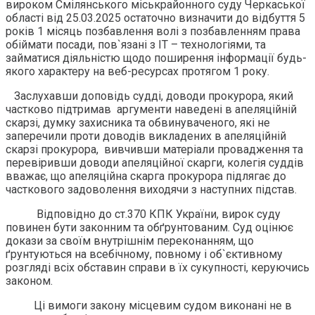
вироком Смілянського міськрайонного суду Черкаської
області від 25.03.2025 остаточно визначити до відбуття 5
років 1 місяць позбавлення волі з позбавленням права
обіймати посади, пов`язані з ІТ – технологіями, та
займатися діяльністю щодо поширення інформації будь-
якого характеру на веб-ресурсах протягом 1 року.
Заслухавши доповідь судді, доводи прокурора, який
частково підтримав аргументи наведені в апеляційній
скарзі, думку захисника та обвинуваченого, які не
заперечили проти доводів викладених в апеляційній
скарзі прокурора, вивчивши матеріали провадження та
перевіривши доводи апеляційної скарги, колегія суддів
вважає, що апеляційна скарга прокурора підлягає до
часткового задоволення виходячи з наступних підстав.
Відповідно до ст.370 КПК України, вирок суду
повинен бути законним та обґрунтованим. Суд оцінює
докази за своїм внутрішнім переконанням, що
ґрунтуються на всебічному, повному і об`єктивному
розгляді всіх обставин справи в їх сукупності, керуючись
законом.
Ці вимоги закону місцевим судом виконані не в