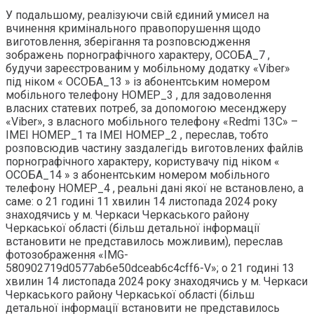
У подальшому, реалізуючи свій єдиний умисел на
вчинення кримінального правопорушення щодо
виготовлення, зберігання та розповсюдження
зображень порнографічного характеру, ОСОБА_7 ,
будучи зареєстрованим у мобільному додатку «Viber»
під ніком « ОСОБА_13 » із абонентським номером
мобільного телефону НОМЕР_3 , для задоволення
власних статевих потреб, за допомогою месенджеру
«Viber», з власного мобільного телефону «Redmi 13C» –
ІМЕІ НОМЕР_1 та ІМЕІ НОМЕР_2 , переслав, тобто
розповсюдив частину заздалегідь виготовлених файлів
порнографічного характеру, користувачу під ніком «
ОСОБА_14 » з абонентським номером мобільного
телефону НОМЕР_4 , реальні дані якої не встановлено, а
саме: о 21 годині 11 хвилин 14 листопада 2024 року
знаходячись у м. Черкаси Черкаського району
Черкаської області (більш детальної інформації
встановити не представилось можливим), переслав
фотозображення «IMG-
580902719d0577ab6e50dceab6c4cff6-V»; о 21 годині 13
хвилин 14 листопада 2024 року знаходячись у м. Черкаси
Черкаського району Черкаської області (більш
детальної інформації встановити не представилось