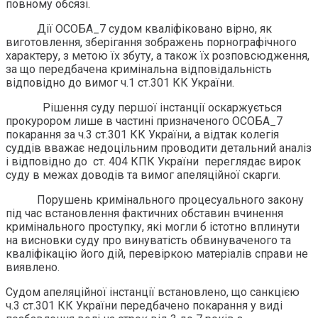
повному обсязі.
Дії ОСОБА_7 судом кваліфіковано вірно, як
виготовлення, зберігання зображень порнографічного
характеру, з метою їх збуту, а також їх розповсюдження,
за що передбачена кримінальна відповідальність
відповідно до вимог ч.1 ст.301 КК України.
Рішення суду першої інстанції оскаржується
прокурором лише в частині призначеного ОСОБА_7
покарання за ч.3 ст.301 КК України, а відтак колегія
суддів вважає недоцільним проводити детальний аналіз
і відповідно до ст. 404 КПК України переглядає вирок
суду в межах доводів та вимог апеляційної скарги.
Порушень кримінального процесуального закону
під час встановлення фактичних обставин вчинення
кримінального проступку, які могли б істотно вплинути
на висновки суду про винуватість обвинуваченого та
кваліфікацію його дій, перевіркою матеріалів справи не
виявлено.
Судом апеляційної інстанції встановлено, що санкцією
ч.3 ст.301 КК України передбачено покарання у виді