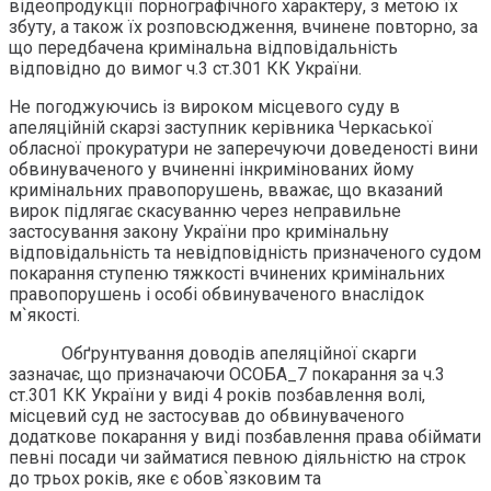
відеопродукції порнографічного характеру, з метою їх
збуту, а також їх розповсюдження, вчинене повторно, за
що передбачена кримінальна відповідальність
відповідно до вимог ч.3 ст.301 КК України.
Не погоджуючись із вироком місцевого суду в
апеляційній скарзі заступник керівника Черкаської
обласної прокуратури не заперечуючи доведеності вини
обвинуваченого у вчиненні інкримінованих йому
кримінальних правопорушень, вважає, що вказаний
вирок підлягає скасуванню через неправильне
застосування закону України про кримінальну
відповідальність та невідповідність призначеного судом
покарання ступеню тяжкості вчинених кримінальних
правопорушень і особі обвинуваченого внаслідок
м`якості.
Обґрунтування доводів апеляційної скарги
зазначає, що призначаючи ОСОБА_7 покарання за ч.3
ст.301 КК України у виді 4 років позбавлення волі,
місцевий суд не застосував до обвинуваченого
додаткове покарання у виді позбавлення права обіймати
певні посади чи займатися певною діяльністю на строк
до трьох років, яке є обов`язковим та