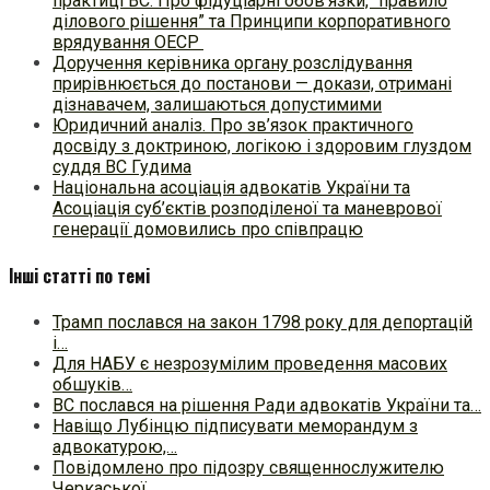
практиці ВC. Про фідуціарні обов’язки, “правило
ділового рішення” та Принципи корпоративного
врядування ОЕСР
Доручення керівника органу розслідування
прирівнюється до постанови — докази, отримані
дізнавачем, залишаються допустимими
Юридичний аналіз. Про зв’язок практичного
досвіду з доктриною, логікою і здоровим глуздом
суддя ВС Гудима
Національна асоціація адвокатів України та
Асоціація суб’єктів розподіленої та маневрової
генерації домовились про співпрацю
Інші статті по темі
Трамп послався на закон 1798 року для депортацій
і…
Для НАБУ є незрозумілим проведення масових
обшуків…
ВС послався на рішення Ради адвокатів України та…
Навіщо Лубінцю підписувати меморандум з
адвокатурою,…
Повідомлено про підозру священнослужителю
Черкаської…