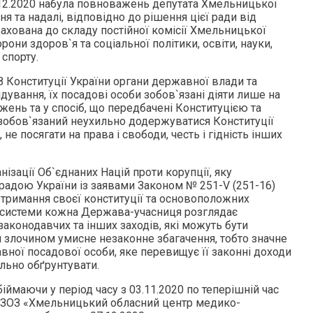
7.12.2020 набула повноважень депутата Хмельницької
ня та надалі, відповідно до рішення цієї ради від
рахована до складу постійної комісії Хмельницької
рони здоров`я та соціальної політики, освіти, науки,
 спорту.
68 Конституції України органи державної влади та
ування, їх посадові особи зобов`язані діяти лише на
жень та у спосіб, що передбачені Конституцією та
зобов`язаний неухильно додержуватися Конституції
 не посягати на права і свободи, честь і гідність інших
нізації Об`єднаних Націй проти корупції, яку
адою України із заявами Законом № 251-V (251-16)
отримання своєї конституції та основоположних
 системи кожна Держава-учасниця розглядає
аконодавчих та інших заходів, які можуть бути
 злочином умисне незаконне збагачення, тобто значне
вної посадової особи, яке перевищує її законні доходи
ально обґрунтувати.
іймаючи у період часу з 03.11.2020 по теперішній час
 КЗОЗ «Хмельницький обласний центр медико-