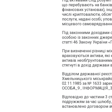
Під активами слід розуміт
що перебувають на банківс
фінансових установах), ін
числі криптовалюти, обся
послуги, надані особі, уп
місцевого самоврядуванн
Під законними доходами о
особою із законних джере
статті 46 Закону України «
При визначенні різниці мі
враховуються активи, які
активів необґрунтованими 
стягнуті в дохід держави 
Відділом державної реєст
Хмельницького міськрайон
02.11.1985 за № 1633 зар
ОСОБА_9 , ІНФОРМАЦІЯ_3
Відповідно до частини 3 с
подружжям за час шлюбу, 
встановлено договором а