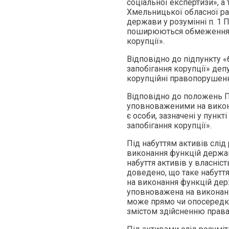
соціальної експертизи», 
Хмельницької обласної ра
держави у розумінні п. 1 П
поширюються обмеження, 
корупції».
Відповідно до підпункту «б
запобігання корупції» деп
корупційні правопорушенн
Відповідно до положень Пр
уповноваженими на викон
є особи, зазначені у пункт
запобігання корупції».
Під набуттям активів слід
виконання функцій держав
набуття активів у власні
доведено, що таке набутт
на виконання функцій дер
уповноважена на виконан
може прямо чи опосередков
змістом здійсненню прав