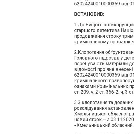
62024240010000369 від 01
ВСТАНОВИВ:
1.До Вищого антикорупцій
старшого детектива Наці
продовження строку трим
кримінальному проваджен
2.Клопотання обґрунтован
Головного підрозділу дет
перебувають матеріали д
відомості про яке внесен
62024240010000369 від 01
кримінального правопоруше
ознаками кримінальних прав
ст. 209, ч. 2 ст. 366-2, ч. 3 
3.З клопотання та доданих
розслідування встановлен
Хмельницької обласної рад
новий строк – з 03.11.202
«Хмельницький обласний 