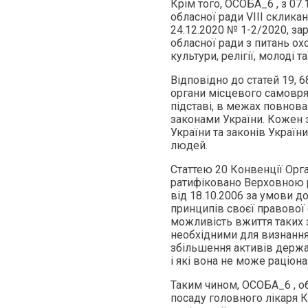
Крім того, ОСОБА_6 , з 0
обласної ради VIII скликан
24.12.2020 № 1-2/2020, за
обласної ради з питань охо
культури, релігії, молоді та
Відповідно до статей 19, 
органи місцевого самовряд
підставі, в межах повнова
законами України. Кожен 
України та законів України,
людей.
Статтею 20 Конвенції Орга
ратифіковано Верховною р
від 18.10.2006 за умови д
принципів своєї правової
можливість вжиття таких з
необхідними для визнання
збільшення активів держа
і які вона не може раціон
Таким чином, ОСОБА_6 , об
посаду головного лікаря