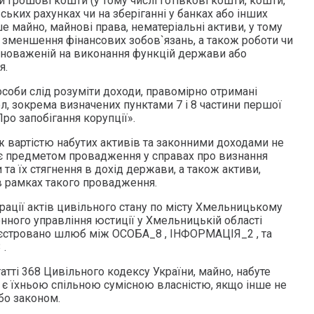
и грошові кошти (у тому числі готівкові кошти, кошти,
ьких рахунках чи на зберіганні у банках або інших
ше майно, майнові права, нематеріальні активи, у тому
г зменшення фінансових зобов`язань, а також роботи чи
овноваженій на виконання функцій держави або
я.
соби слід розуміти доходи, правомірно отримані
л, зокрема визначених пунктами 7 і 8 частини першої
Про запобігання корупції».
ж вартістю набутих активів та законними доходами не
 є предметом провадження у справах про визнання
та їх стягнення в дохід держави, а також активи,
в рамках такого провадження.
рації актів цивільного стану по місту Хмельницькому
ного управління юстиції у Хмельницькій області
еєстровано шлюб між ОСОБА_8 , ІНФОРМАЦІЯ_2 , та
 .
татті 368 Цивільного кодексу України, майно, набуте
є їхньою спільною сумісною власністю, якщо інше не
бо законом.