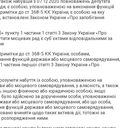
а також набувши з 07.12.2020 повноважень депутата
ди, є особою, уповноваженою на виконання функцій
римітки до ст. 368-5 КК України, є особою на яку
встановлені Законом України «Про запобігання
» пункту 1 частини 1 статті 3 Закону України «Про
утати місцевих рад є суб`єктами відповідальними за
я.
имітки до ст. 368-5 КК України, особами,
ання функцій держави або місцевого самоврядування,
і 1 частини першої статті 3 Закону України «Про
 розуміти набуття їх особою, уповноваженою на
и або місцевого самоврядування, у власність, а також
сть іншою фізичною або юридичною особою, якщо
я було здійснено за дорученням особи, уповноваженої
жави або місцевого самоврядування, або що особа,
ня функцій держави або місцевого самоврядування,
ано вчиняти щодо таких активів дії, тотожні за
а розпорядження ними.