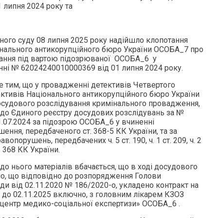
 липня 2024 року та
ного суду 08 липня 2025 року надійшло клопотання
онального антикорупційного бюро України ОСОБА_7 про
ання під вартою підозрюваної ОСОБА_6 у
ні № 62024240010000369 від 01 липня 2024 року.
е тим, що у провадженні детективів Четвертого
ективів Національного антикорупційного бюро України
осудового розслідування кримінального провадження,
і до Єдиного реєстру досудових розслідувань за №
.07.2024 за підозрою ОСОБА_6 у вчиненні
ння, передбаченого ст. 368-5 КК України, та за
опорушень, передбачених ч. 5 ст. 190, ч. 1 ст. 209, ч. 2
ст. 368 КК України.
 до нього матеріалів вбачається, що в ході досудового
о, що відповідно до розпорядження Голови
и від 02.11.2020 № 186/2020-о, укладено контракт на
0 до 02.11.2025 включно, з головним лікарем КЗОЗ
центр медико-соціальної експертизи» ОСОБА_6 .