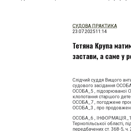
Перейти
до
змісту
СУДОВА ПРАКТИКА
23.07.2025
11:14
Тетяна Крупа мати
застави, а саме у 
Слідчий суддя Вищого анти
судового засідання ОСОБА
ОСОБА_5 , підозрюваної О
клопотання старшого дете
ОСОБА_7 , погоджене прок
ОСОБА_3 , про продовжен
ОСОБА_6 , ІНФОРМАЦІЯ_1 
Тернопільської області, 
передбачених ст. 368-5, ч