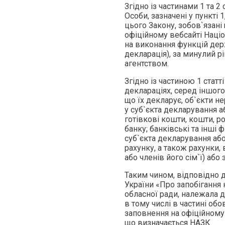
Згідно із частинами 1 та 2
Особи, зазначені у пункті 1,
цього Закону, зобов`язані
офіційному вебсайті Наці
на виконання функцій дер
декларація), за минулий 
агентством.
Згідно із частиною 1 статт
деклараціях, серед іншого
що їх декларує, об`єкти н
у суб`єкта декларування аб
готівкові кошти, кошти, р
банку; банківські та інші 
суб`єкта декларування або
рахунку, а також рахунки,
або членів його сім`ї) аб
Таким чином, відповідно до
України «Про запобігання
обласної ради, належала д
в тому числі в частині об
заповнення на офіційному
що визначається НАЗК.