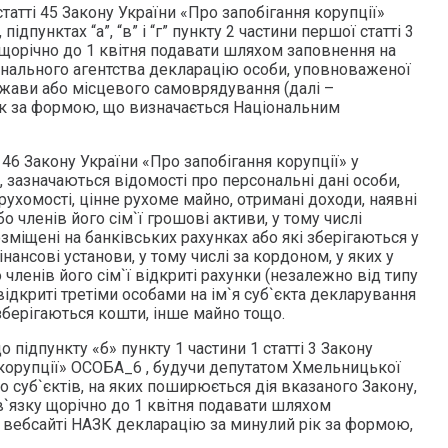
 статті 45 Закону України «Про запобігання корупції»
 підпунктах “а”, “в” і “г” пункту 2 частини першої статті 3
 щорічно до 1 квітня подавати шляхом заповнення на
онального агентства декларацію особи, уповноваженої
жави або місцевого самоврядування (далі –
рік за формою, що визначається Національним
і 46 Закону України «Про запобігання корупції» у
, зазначаються відомості про персональні дані особи,
ерухомості, цінне рухоме майно, отримані доходи, наявні
о членів його сім`ї грошові активи, у тому числі
озміщені на банківських рахунках або які зберігаються у
фінансові установи, у тому числі за кордоном, у яких у
 членів його сім`ї відкриті рахунки (незалежно від типу
 відкриті третіми особами на ім`я суб`єкта декларування
о зберігаються кошти, інше майно тощо.
 підпункту «б» пункту 1 частини 1 статті 3 Закону
 корупції» ОСОБА_6 , будучи депутатом Хмельницької
о суб`єктів, на яких поширюється дія вказаного Закону,
ов`язку щорічно до 1 квітня подавати шляхом
 вебсайті НАЗК декларацію за минулий рік за формою,