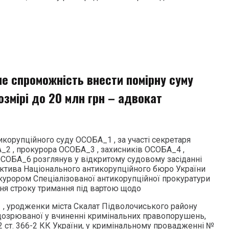
ме спроможність внести помірну суму
розмірі до 20 млн грн – адвокат
корупційного суду ОСОБА_1 , за участі секретаря
_2 , прокурора ОСОБА_3 , захисників ОСОБА_4 ,
СОБА_6 розглянув у відкритому судовому засіданні
ктива Національного антикорупційного бюро України
урором Спеціалізованої антикорупційної прокуратури
ня строку тримання під вартою щодо
, уродженки міста Скалат Підволочиського району
підозрюваної у вчиненні кримінальних правопорушень,
. 2 ст. 366-2 КК України, у кримінальному провадженні №