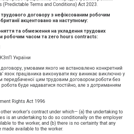
 (Predictable Terms and Conditions) Act 2023.
и трудового договору з нефіксованим робочим
обританії акцентовано на наступному:
 поняття та обмеження на укладення трудових
м робочим часом та zero hours contracts:
N
1 КЗпП України
 договору, умовами якого не встановлено конкретний
ов’ язок працівника виконувати яку виникає виключно у
ем передбаченої цим трудовим договором роботи без
а робота буде надаватися постійно, але з дотриманням
ment Rights Act 1996
other worker’s contract under which— (a) the undertaking to
es is an undertaking to do so conditionally on the employer
able to the worker, and (b) there is no certainty that any
e made available to the worker.