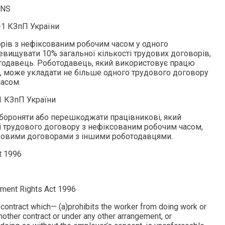
ONS
1-1 КЗпП України
орів з нефіксованим робочим часом у одного
вищувати 10% загальної кількості трудових договорів,
тодавець. Роботодавець, який використовує працю
, може укладати не більше одного трудового договору
асом.
-1 КЗпП України
бороняти або перешкоджати працівникові, який
ві трудового договору з нефіксованим робочим часом,
удовими договорами з іншими роботодавцями.
t 1996
ment Rights Act 1996
contract which— (a)prohibits the worker from doing work or
other contract or under any other arrangement, or