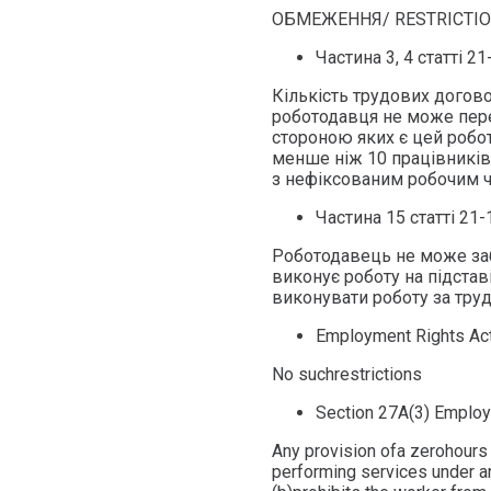
ОБМЕЖЕННЯ/ RESTRICTI
Частина 3, 4 статті 2
Кількість трудових догов
роботодавця не може пере
стороною яких є цей робо
менше ніж 10 працівників
з нефіксованим робочим ч
Частина 15 статті 21
Роботодавець не може за
виконує роботу на підста
виконувати роботу за тр
Employment Rights Ac
No suchrestrictions
Section 27A(3) Employ
Any provision ofa zerohours 
performing services under an