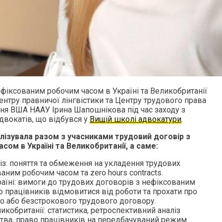
ефіксованим робочим часом в Україні та Великобританії
ентру правничої лінгвістики та Центру трудового права
ння ВША НААУ Ірина Шапошнікова під час заходу з
двокатів, що відбувся у
Вищій школі адвокатури
.
ізувала разом з учасниками трудовий договір з
ом в Україні та Великобританії, а саме:
із: поняття та обмеження на укладення трудових
аним робочим часом та zero hours contracts.
раїні: вимоги до трудових договорів з нефіксованим
 працівників відмовитися від роботи та прохати про
о або безстрокового трудового договору.
икобританії: статистика, ретроспективний аналіз
тва, право працівників на передбачуваний режим