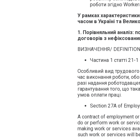
роботи згідно Workers
У рамках характеристик
часом в Україні та Велик
1. Порівняльний аналіз:
договорів з нефіксовани
ВИЗНАЧЕННЯ/ DEFINITIO
Частина 1 статті 21-
Особливий вид трудового
час виконання роботи, об
разі надання роботодавц
гарантування того, що так
умов оплати праці.
Section 27A of Employ
A contract of employment or 
do or perform work or servic
making work or services avail
such work or services will b