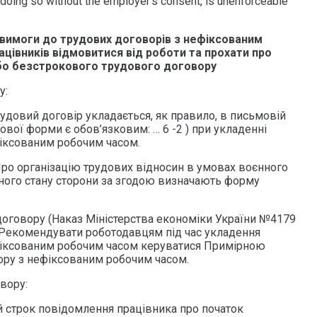
 doing so without the employer’s consent, is unenforceable
: вимоги до трудових договорів з нефіксованим
ацівників відмовитися від роботи та прохати про
бо безстрокового трудового договору
у:
рудовий договір укладається, як правило, в письмовій
вої форми є обов’язковим: … 6 -2 ) при укладенні
іксованим робочим часом.
Про організацію трудових відносин в умовах воєнного
оєнного стану сторони за згодою визначають форму
оговору (Наказ Міністерства економіки України №4179
: Рекомендувати роботодавцям під час укладення
фіксованим робочим часом керуватися Примірною
ру з нефіксованим робочим часом.
вору:
й строк повідомлення працівника про початок