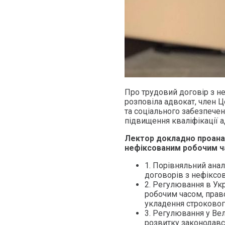
Про трудовий договір з н
розповіла адвокат, член Ц
та соціального забезпече
підвищення кваліфікації а
Лектор докладно проанал
нефіксованим робочим час
1. Порівняльний анал
договорів з нефіксов
2. Регулювання в Ук
робочим часом, право
укладення строковог
3. Регулювання у Вел
розвитку законодавс