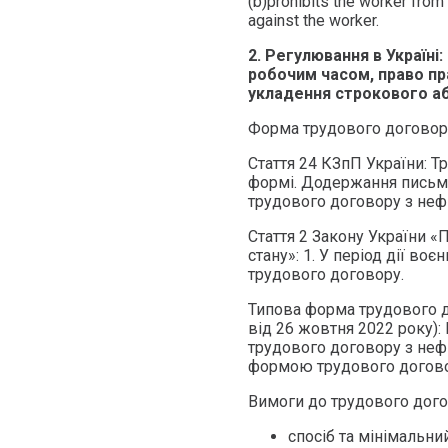
(b)prohibits the worker from
against the worker.
2. Регулювання в Україні
робочим часом, право пр
укладення строкового а
Форма трудового договор
Стаття 24 КЗпП України: Т
формі. Додержання письмо
трудового договору з неф
Стаття 2 Закону України «
стану»: 1. У період дії в
трудового договору.
Типова форма трудового д
від 26 жовтня 2022 року)
трудового договору з не
формою трудового догово
Вимоги до трудового дого
спосіб та мінімальни