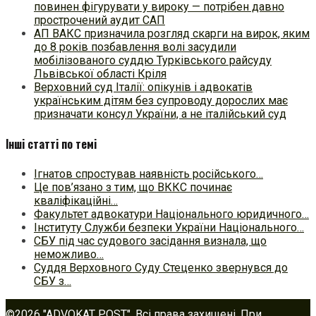
повинен фігурувати у вироку — потрібен давно
прострочений аудит САП
АП ВАКС призначила розгляд скарги на вирок, яким
до 8 років позбавлення волі засудили
мобілізованого суддю Турківського райсуду
Львівської області Кріля
Верховний суд Італії: опікунів і адвокатів
українським дітям без супроводу дорослих має
призначати консул України, а не італійський суд
Інші статті по темі
Ігнатов спростував наявність російського…
Це пов’язано з тим, що ВККС починає
кваліфікаційні…
Факультет адвокатури Національного юридичного…
Інституту Служби безпеки України Національного…
СБУ під час судового засідання визнала, що
неможливо…
Суддя Верховного Суду Стеценко звернувся до
СБУ з…
©2026 "ADVOKAT POST". Всі права захищені. При