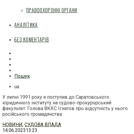
ПРАВООХОРОННІ ОРГАНИ
АНАЛІТИКА
БЕЗ КОМЕНТАРІВ
Facebook
Mail
Telegram
Feed
Пошук
ua
У липні 1991 року я поступив до Саратовського
юридичного інституту на судово-прокурорський
факультет: Голова ВККС Ігнатов про відсутність у нього
російського громадянства
Перейти
НОВИНИ
,
СУДОВА ВЛАДА
до
14.06.2023
13:23