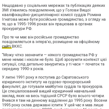
Нещодавно у соціальних мережах та публікаціях деяких
ЗМІ з’явились повідомлення, що у Голови Вищої
кваліфікаційно-дисциплінарної комісії суддів Романа
Ігнатова може бути російське громадянство, з огляду на
те, що в 1995-1996 роках він працював в органах
прокуратури РФ.
Про те чи має він російське громадянство
повідомляється в інтерв’ю, розміщене на офіційному
сайті
ВККС.
“Можу чітко зазначити — ніякого громадянства РФ у
мене немає і ніколи не було. Щоб зрозуміти контекст цієї
ситуації, слід детально зануритись у ті часи — початок та
середину 1990-х років.
У липні 1991 року я поступив до Саратовського
юридичного інституту на судово-прокурорський
факультет, де готували майбутніх суддів та прокурорів.
Це спеціалізований вищий юридичний навчальний
заклад, яких на весь тодішній СРСР було всього чотири.
Вчився я там на денному відділенні до 1995 року. Восени
1995 року склав державні іспити. У цей час я мав лише