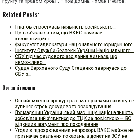
ґрунту та правом крові”, – повідомив Роман Ігнатов.
Related Posts:
Ігнатов спростував наявність російського…
Це пов’язано з тим, що ВККС починає
кваліфікаційні…
Факультет адвокатури Національного юридичного…
Інституту Служби безпеки України Національного…
СБУ під час судового засідання визнала, що
неможливо…
Суддя Верховного Суду Стеценко звернувся до
СБУ з…
Останні новини
Ознайомлення прокурора з матеріалами захисту не
зупиняє строк досудового розслідування
Громадянин України, який має іншу національність,
зобов’язаний з’явитися до ТЦК за повісткою — ВС
відхилив аргумент про походження
Угоди з підозрюваними непрозорі, ВАКС майже не
призначає реальних покарань, а донат на ЗСУ не