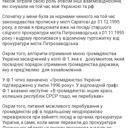
також зіграли свою роль зовсім інші взаємовідносини,
які існували на той час між Україною та рф.
Спочатку у мене була за нормами чинного на той час
законодавства прописка у місті Саратові до 31.12.1995
року, а почав я працювати вже на посаді старшого
слідчого прокуратури міста Петрозаводська з 01.11.1995
року і відразу прописався у відомчому гуртожитку від
прокуратури міста Петрозаводська.
Окрім того, алгоритм отримання мною громадянства
України засвідчений у копії Ф.1, яка є документом, який
посвідчує порядок отримання громадянства держави,
яку я пред’являю для ознайомлення.
У Ф.1 чітко зазначено: «Громадянство України
підтверджено у липні 1996 року». У відповідній графі
Ф.1 вказано наступне: «В громадянстві інших країн,
колишніх республік СРСР тощо, не перебував».
Окрім того, питання можливого перебування у
громадянстві рф в подальшому неодноразово
перевірялося при зайнятті посад в органах прокуратури
України, а саме, коли мене перевели до прокуратури
Луганської області на посаду прокурора відділу по