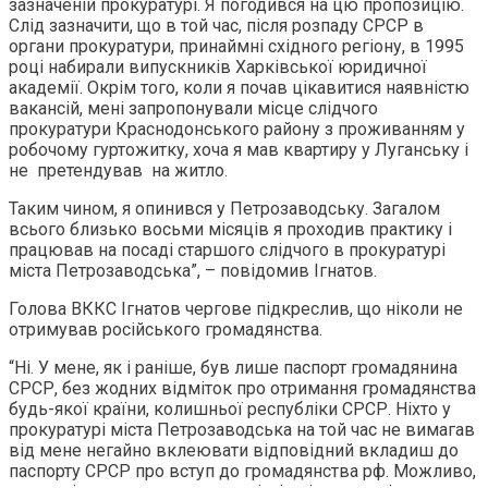
зазначеній прокуратурі. Я погодився на цю пропозицію.
Слід зазначити, що в той час, після розпаду СРСР в
органи прокуратури, принаймні східного регіону, в 1995
році набирали випускників Харківської юридичної
академії. Окрім того, коли я почав цікавитися наявністю
вакансій, мені запропонували місце слідчого
прокуратури Краснодонського району з проживанням у
робочому гуртожитку, хоча я мав квартиру у Луганську і
не претендував на житло.
Таким чином, я опинився у Петрозаводську. Загалом
всього близько восьми місяців я проходив практику і
працював на посаді старшого слідчого в прокуратурі
міста Петрозаводська”, – повідомив Ігнатов.
Голова ВККС Ігнатов чергове підкреслив, що ніколи не
отримував російського громадянства.
“Ні. У мене, як і раніше, був лише паспорт громадянина
СРСР, без жодних відміток про отримання громадянства
будь-якої країни, колишньої республіки СРСР. Ніхто у
прокуратурі міста Петрозаводська на той час не вимагав
від мене негайно вклеювати відповідний вкладиш до
паспорту СРСР про вступ до громадянства рф. Можливо,