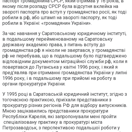
паспорт громадянина СРСР, який отримав у 16 років, в
якому після розпаду СРСР була відсутня вклейка на
звороті паспорта про вступ у громадянство росії, як тоді
робили в рф, або штамп на звороті паспорту, як тоді
робили в Україні: «громадянин України».
За час навчання у Саратовському юридичному інституті,
в подальшому перейменованому на Саратовську
державну академію права, з питань вступу до
громадянства рф я ніколи не звертався, у громадянстві
рф не перебував, що в подальшому було підтверджено
відповідним документом міграційної служби рф, коли я
повертався до Луганська у квітні 1996 року, і який я
пред’являв при отриманні громадянства України у липні
1996 року, і в подальшому при прийомі на роботу в
органи прокуратури України.
У 1995 році в Саратовській юридичний інститут, згідно з
тогочасною практикою, приїхали представники з
прокуратур різних регіонів РФ для відбору випускників.
Мною зацікавились представники прокуратури
Республіки Карелія, які запропонували мені пройти
спеціалізовану практику в прокуратурі міста
Петрозаводськ, з перспективою подальшої роботи у