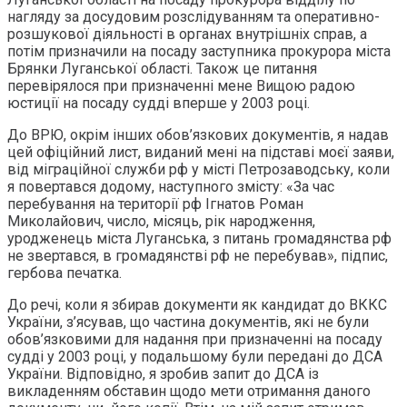
нагляду за досудовим розслідуванням та оперативно-
розшукової діяльності в органах внутрішніх справ, а
потім призначили на посаду заступника прокурора міста
Брянки Луганської області. Також це питання
перевірялося при призначенні мене Вищою радою
юстиції на посаду судді вперше у 2003 році.
До ВРЮ, окрім інших обов’язкових документів, я надав
цей офіційний лист, виданий мені на підставі моєї заяви,
від міграційної служби рф у місті Петрозаводську, коли
я повертався додому, наступного змісту: «За час
перебування на території рф Ігнатов Роман
Миколайович, число, місяць, рік народження,
уродженець міста Луганська, з питань громадянства рф
не звертався, в громадянстві рф не перебував», підпис,
гербова печатка.
До речі, коли я збирав документи як кандидат до ВККС
України, з’ясував, що частина документів, які не були
обов’язковими для надання при призначенні на посаду
судді у 2003 році, у подальшому були передані до ДСА
України. Відповідно, я зробив запит до ДСА із
викладенням обставин щодо мети отримання даного