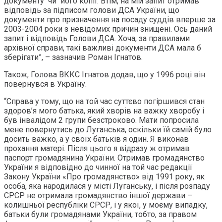
документу чи його копії. Втім, на мій запит отримав
відповідь за підписом голови ДСА України, що
документи про призначення на посаду суддів вперше за
2003-2004 роки з невідомих причин знищені. Ось даний
запит і відповідь Голови ДСА. Хоча, за правилами
архівної справи, такі важливі документи ДСА мала б
зберігати”, – зазначив Роман Ігнатов.
Також, Голова ВККС Ігнатов додав, що у 1996 році він
повернувся в Україну.
“Справа у тому, що на той час суттєво погіршився стан
здоров’я мого батька, який хворів на важку хворобу і
був інвалідом 2 групи безстроково. Мати попросила
мене повернутись до Луганська, оскільки їй самій було
досить важко, а у своїх батьків я один. Я виконав
прохання матері. Після цього я відразу ж отримав
паспорт громадянина України. Отримав громадянство
України я відповідно до чинної на той час редакції
Закону України «Про громадянство» від 1991 року, як
особа, яка народилася у місті Луганську, і після розпаду
СРСР не отримала громадянство іншої держави –
колишньої республіки СРСР, і у якої, у моєму випадку,
батьки були громадянами України, тобто, за правом