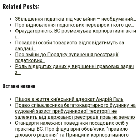
Related Posts:
Збільшення податків під час війни – необдуманий…
Про відновлення податкових перевірок і кого це…
Фраудаторність: ВС розмежував корпоративні акти
і…
Посадові особи товариств відповідатимуть за
завдані…
Про зміни до Порядку зупинення реєстрації
податкових…
Роль відкритих даних у вирішенні правових задач
з…
Останні новини
Пішов з життя київський адвокат Андрій Галь
Право співвласника багатоквартирного будинку на
судовий захист прибудинкової території не
залежить від державної реєстрації прав на землю
Стандарти належної поведінки посадових осіб у
практиці ВC. Про фідуціарні обов’язки, “правило
ділового рішення” та Принципи корпоративного