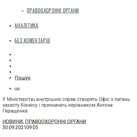
ПРАВООХОРОННІ ОРГАНИ
АНАЛІТИКА
БЕЗ КОМЕНТАРІВ
Facebook
Mail
Telegram
Feed
Пошук
ua
У Міністерстві внутрішніх справ створять Офіс з питань
захисту бізнесу і призначать керівником Антона
Геращенка
Перейти
НОВИНИ
,
ПРАВООХОРОННІ ОРГАНИ
до
30.09.2021
09:05
змісту