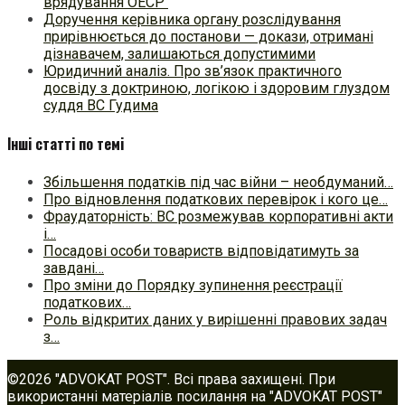
врядування ОЕСР
Доручення керівника органу розслідування
прирівнюється до постанови — докази, отримані
дізнавачем, залишаються допустимими
Юридичний аналіз. Про зв’язок практичного
досвіду з доктриною, логікою і здоровим глуздом
суддя ВС Гудима
Інші статті по темі
Збільшення податків під час війни – необдуманий…
Про відновлення податкових перевірок і кого це…
Фраудаторність: ВС розмежував корпоративні акти
і…
Посадові особи товариств відповідатимуть за
завдані…
Про зміни до Порядку зупинення реєстрації
податкових…
Роль відкритих даних у вирішенні правових задач
з…
©2026 "ADVOKAT POST". Всі права захищені. При
використанні матеріалів посилання на "ADVOKAT POST"