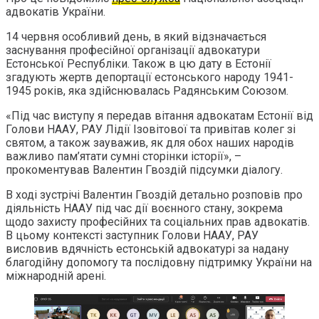
адвокатів України.
14 червня особливий день, в який відзначається
заснування професійної організації адвокатури
Естонської Республіки. Також в цю дату в Естонії
згадують жертв депортації естонського народу 1941-
1945 років, яка здійснювалась Радянським Союзом.
«Під час виступу я передав вітання адвокатам Естонії від
Голови НААУ, РАУ Лідії Ізовітової та привітав колег зі
святом, а також зауважив, як для обох наших народів
важливо пам’ятати сумні сторінки історії», –
прокоментував Валентин Гвоздій підсумки діалогу.
В ході зустрічі Валентин Гвоздій детально розповів про
діяльність НААУ під час дії воєнного стану, зокрема
щодо захисту професійних та соціальних прав адвокатів.
В цьому контексті заступник Голови НААУ, РАУ
висловив вдячність естонській адвокатурі за надану
благодійну допомогу та послідовну підтримку України на
міжнародній арені.