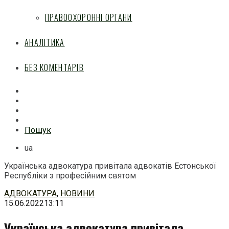
ПРАВООХОРОННІ ОРГАНИ
АНАЛІТИКА
БЕЗ КОМЕНТАРІВ
Facebook
Mail
Telegram
Feed
Пошук
ua
Українська адвокатура привітала адвокатів Естонської
Республіки з професійним святом
Перейти
АДВОКАТУРА
,
НОВИНИ
до
15.06.2022
13:11
змісту
Українська адвокатура привітала