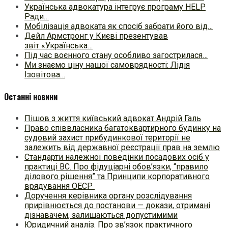
Українська адвокатура інтегрує програму HELP
Ради…
Мобілізація адвоката як спосіб забрати його від…
Дейл Армстронг у Києві презентував
звіт «Українська…
Під час воєнного стану особливо загострилася…
Ми знаємо ціну нашої самоврядності: Лідія
Ізовітова…
Останні новини
Пішов з життя київський адвокат Андрій Галь
Право співвласника багатоквартирного будинку на
судовий захист прибудинкової території не
залежить від державної реєстрації прав на землю
Стандарти належної поведінки посадових осіб у
практиці ВC. Про фідуціарні обов’язки, “правило
ділового рішення” та Принципи корпоративного
врядування ОЕСР
Доручення керівника органу розслідування
прирівнюється до постанови — докази, отримані
дізнавачем, залишаються допустимими
Юридичний аналіз. Про зв’язок практичного