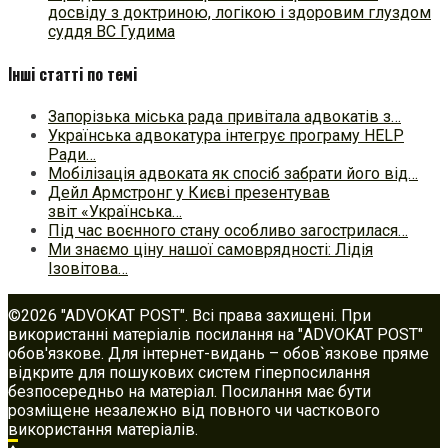
досвіду з доктриною, логікою і здоровим глуздом
суддя ВС Гудима
Інші статті по темі
Запорізька міська рада привітала адвокатів з…
Українська адвокатура інтегрує програму HELP
Ради…
Мобілізація адвоката як спосіб забрати його від…
Дейл Армстронг у Києві презентував
звіт «Українська…
Під час воєнного стану особливо загострилася…
Ми знаємо ціну нашої самоврядності: Лідія
Ізовітова…
©2026 "ADVOKAT POST". Всі права захищені. При
використанні матеріалів посилання на "ADVOKAT POST"
обов'язкове. Для інтернет-видань – обов`язкове пряме
відкрите для пошукових систем гіперпосилання
безпосередньо на матеріал. Посилання має бути
розміщене незалежно від повного чи часткового
використання матеріалів.