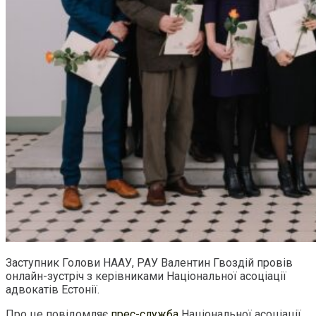
Заступник Голови НААУ, РАУ Валентин Гвоздій провів
онлайн-зустріч з керівниками Національної асоціації
адвокатів Естонії.
Про це повідомляє
прес-служба
Національної асоціації