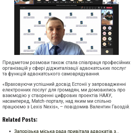
Предметом розмови також стала співпраця професійних
організацій у сфері діджиталізації адвокатських послуг
та функцій адвокатського самоврядування.
«Враховуючи успішний досвід Естонії у запровадженні
електронних послуг для громадян, ми домовились про
взаємодію у створенні цифрових проектів НААУ,
насамперед, Match-порталу, над яким ми спільно
працюємо з Lexis Nexis», – повідомив Валентин Гвоздій.
Related Posts:
Запорізька міська рада привітала адвокатів з…